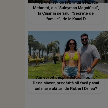
Arda Anarat - de la prințul Şehzade
Mehmed, din ”Suleyman Magnificul",
la Çınar în serialul “Secrete de
familie”, de la Kanal D
”Am vorbit despre viitorul nostru”
Deea Maxer, pregătită să facă pasul
cel mare alături de Robert Drilea?