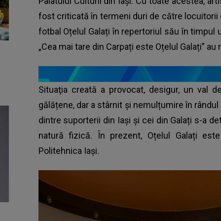
Palatului Culturii din Iași. Cu toate acestea, ar
fost criticată în termeni duri de către locuitorii
fotbal Oțelul Galați în repertoriul său în timpul
„Cea mai tare din Carpați este Oțelul Galați” au r
Situaţia creată a provocat, desigur, un val d
gălățene, dar a stârnit și nemulțumire în rândul fa
dintre suporterii din Iași și cei din Galați s-a d
natură fizică. În prezent, Oțelul Galați est
Politehnica Iași.