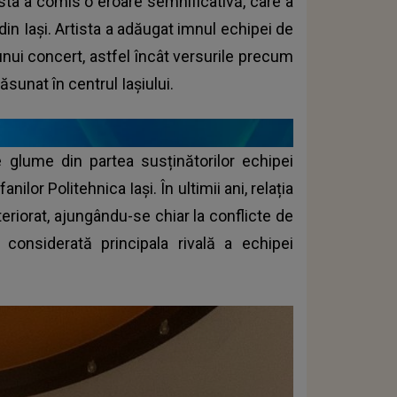
tista a comis o eroare semnificativă, care a
 din Iași. Artista a adăugat imnul echipei de
 unui concert, astfel încât versurile precum
ăsunat în centrul Iașiului.
e glume din partea susținătorilor echipei
nilor Politehnica Iași. În ultimii ani, relația
eteriorat, ajungându-se chiar la conflicte de
e considerată principala rivală a echipei