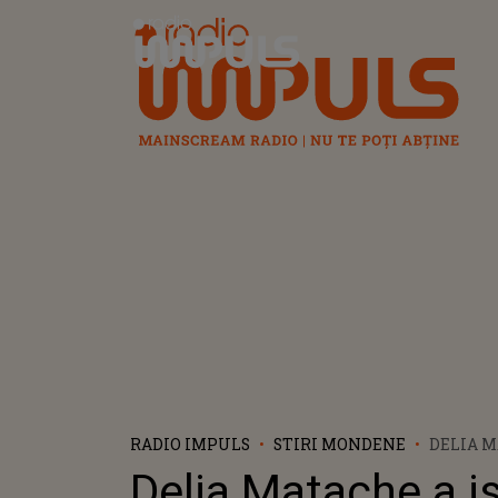
Radio Impuls
RADIO IMPULS
STIRI MONDENE
DELIA M
ISCAT U
Delia Matache a i
SCANDAL