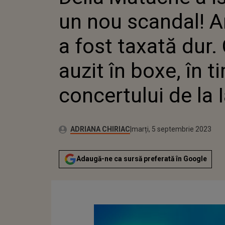
FOST TA
un nou scandal! A
A AUZIT
TIMPUL
DE LA IA
a fost taxată dur.
auzit în boxe, în t
concertului de la I
Publicat:
Autor:
marți, 5 septembrie 2023
Actualizat:
ADRIANA CHIRIAC
marți, 5 septembrie 2023
Adaugă-ne ca sursă preferată în Google