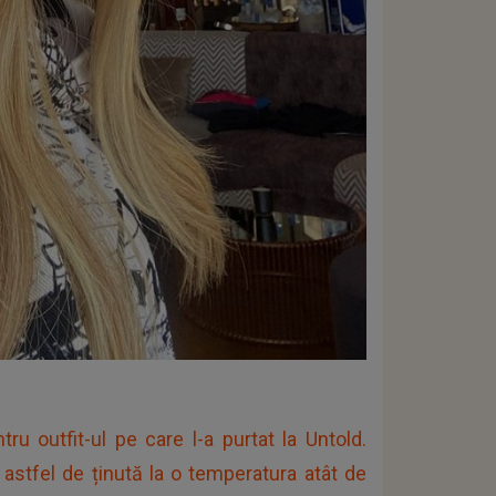
ru outfit-ul pe care l-a purtat la Untold.
 astfel de ținută la o temperatura atât de