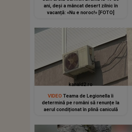
ani, deși a mâncat desert zilnic în
vacanță: «Nu e noroc!» [FOTO]
kanald2.ro
VIDEO
Teama de Legionella îi
determină pe români să renunțe la
aerul condiționat în plină caniculă