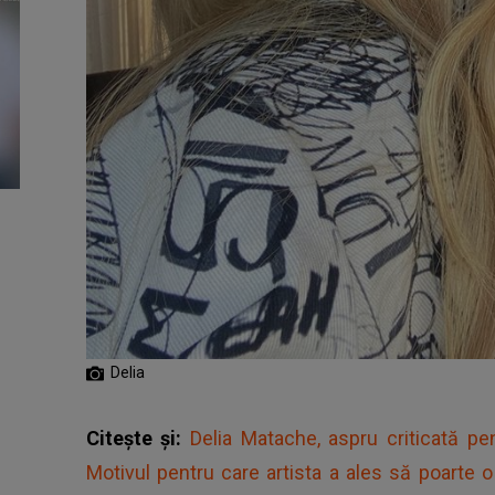
Delia
Citește și:
Delia Matache, aspru criticată pent
Motivul pentru care artista a ales să poarte o