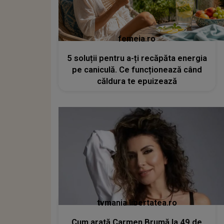
femeia.ro
5 soluții pentru a-ți recăpăta energia
pe caniculă. Ce funcționează când
căldura te epuizează
tvmania.libertatea.ro
Cum arată Carmen Brumă la 49 de