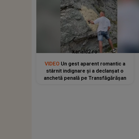
kanald2.ro
VIDEO
Un gest aparent romantic a
stârnit indignare și a declanșat o
anchetă penală pe Transfăgărășan