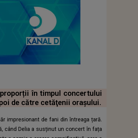
roporții în timpul concertului
apoi de către cetăţenii oraşului.
r impresionant de fani din întreaga țară.
ă, când Delia a susținut un concert în fața