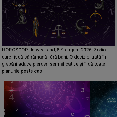
Emanuel a ținut ACEST DETALIU ASCUNS până
acum! În fața Alexandrei, concurentul din Casa Iubirii
face o MĂRTURISIRE NEAȘTEPTATĂ despre mama
sa: "I-am spus și ei în față, eu nu te iubesc pentru
că..."