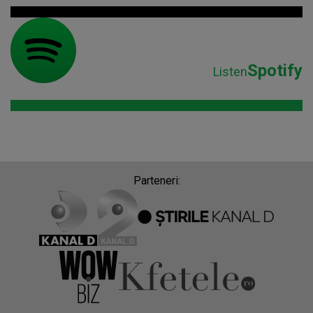
Spotify
Listen
Parteneri: