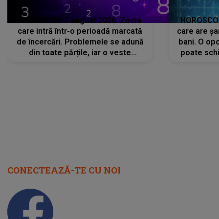
HOROSCOP 7 august 2026. Zodia
HOROSCOP 
care intră într-o perioadă marcată
care are șa
de încercări. Problemele se adună
bani. O opo
din toate părțile, iar o veste
poate schi
neașteptată îi dă planurile peste
la
cap
CONECTEAZĂ-TE CU NOI