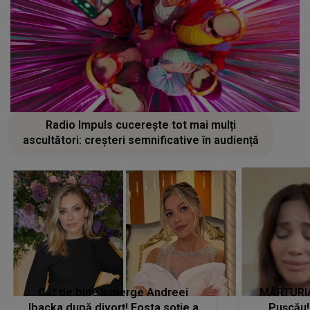
Radio Impuls cucerește tot mai mulți
ascultători: creșteri semnificative în audiență
Cât de bine îi merge Andreei
MĂRTURIA
Ibacka după divorț! Fosta soție a
Pușcău!