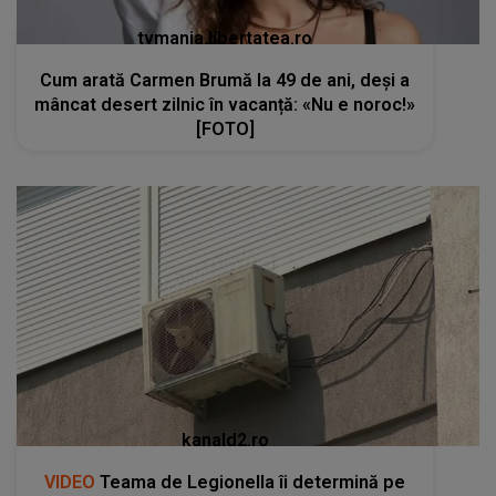
tvmania.libertatea.ro
Cum arată Carmen Brumă la 49 de ani, deși a
mâncat desert zilnic în vacanță: «Nu e noroc!»
[FOTO]
kanald2.ro
VIDEO
Teama de Legionella îi determină pe