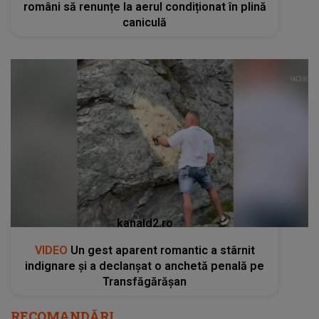
români să renunțe la aerul condiționat în plină
caniculă
kanald2.ro
VIDEO
Un gest aparent romantic a stârnit
indignare și a declanșat o anchetă penală pe
Transfăgărășan
RECOMANDĂRI