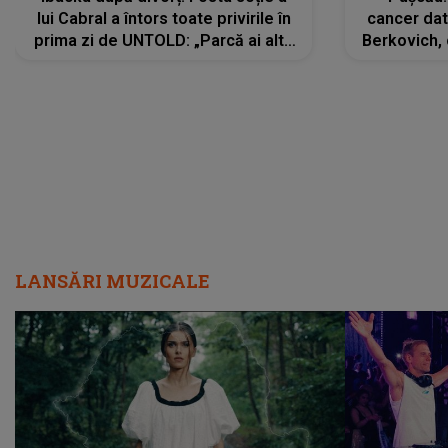
lui Cabral a întors toate privirile în
cancer dato
prima zi de UNTOLD: „Parcă ai altă
Berkovich, 
strălucire, emani putere,
accident ru
încredere, siguranță...”
Dacă nu 
LANSĂRI MUZICALE