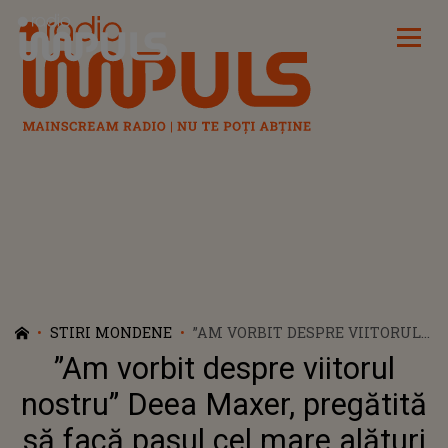
Radio Impuls
STIRI MONDENE
”AM VORBIT DESPRE VIITORUL
NOSTRU” DEEA MAXER,
”Am vorbit despre viitorul
PREGĂTITĂ SĂ FACĂ PASUL CEL
MARE ALĂTURI DE ROBERT
nostru” Deea Maxer, pregătită
DRILEA?
să facă pasul cel mare alături