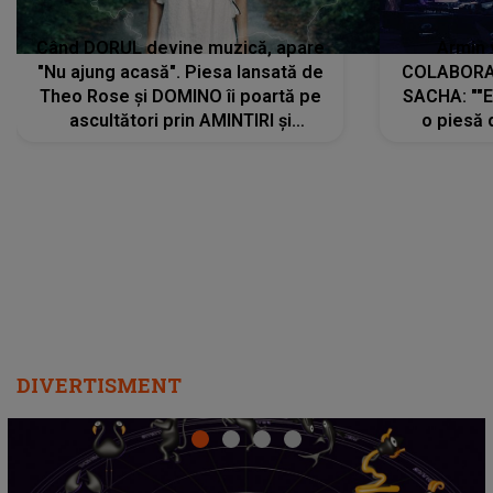
Când DORUL devine muzică, apare
Armin 
"Nu ajung acasă". Piesa lansată de
COLABORAR
Theo Rose și DOMINO îi poartă pe
SACHA: ""E
ascultători prin AMINTIRI și
o piesă 
REGĂSIRI, iar drumul emoțiilor
imediat pre
trece prin sufletul publicului:
cu mine șt
"Pentru toți cei care au plecat
păstrăm do
departe ca să le fie mai bine"
DIVERTISMENT