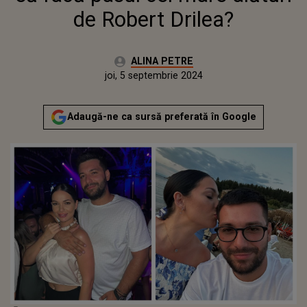
de Robert Drilea?
Autor:
ALINA PETRE
Publicat:
marți, 5 septembrie 2023
Actualizat:
joi, 5 septembrie 2024
Adaugă-ne ca sursă preferată în Google