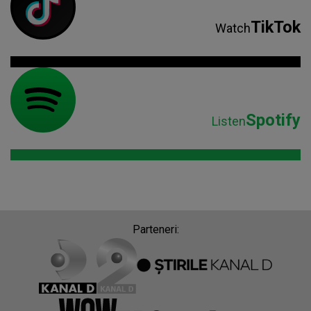
TikTok
Watch
Spotify
Listen
Parteneri: