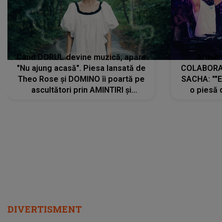
Când DORUL devine muzică, apare
Armin 
"Nu ajung acasă". Piesa lansată de
COLABORAR
Theo Rose și DOMINO îi poartă pe
SACHA: ""E
ascultători prin AMINTIRI și
o piesă 
REGĂSIRI, iar drumul emoțiilor
imediat pre
trece prin sufletul publicului:
cu mine șt
"Pentru toți cei care au plecat
păstrăm do
departe ca să le fie mai bine"
DIVERTISMENT