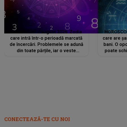
HOROSCOP 7 august 2026. Zodia
HOROSCOP 
care intră într-o perioadă marcată
care are șa
de încercări. Problemele se adună
bani. O opo
din toate părțile, iar o veste
poate schi
neașteptată îi dă planurile peste
la
cap
CONECTEAZĂ-TE CU NOI