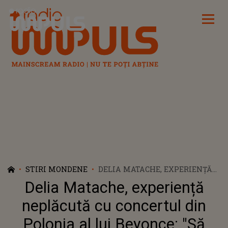
Radio Impuls
STIRI MONDENE
DELIA MATACHE, EXPERIENȚĂ
NEPLĂCUTĂ CU CONCERTUL
Delia Matache, experiență
DIN POLONIA AL LUI BEYONCE:
"SĂ AVEȚI MARE GRIJĂ". CE
neplăcută cu concertul din
ȚEAPĂ ȘI-A LUAT ARTISTA
Polonia al lui Beyonce: "Să