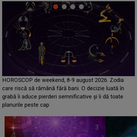
Emanuel a ținut ACEST DETALIU ASCUNS până
acum! În fața Alexandrei, concurentul din Casa Iubirii
face o MĂRTURISIRE NEAȘTEPTATĂ despre mama
sa: "I-am spus și ei în față, eu nu te iubesc pentru
că..."