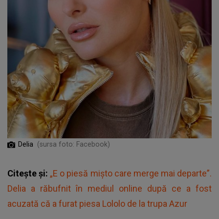
Delia
(sursa foto: Facebook)
Citește și:
„E o piesă mișto care merge mai departe”.
Delia a răbufnit în mediul online după ce a fost
acuzată că a furat piesa Lololo de la trupa Azur