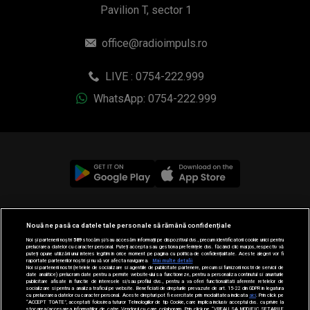
Pavilion T, sector 1
office@radioimpuls.ro
LIVE : 0754-222.999
WhatsApp: 0754-222.999
© 2019-2026 DOGAN MEDIA INTERNATIONAL SA, Toate
Nouă ne pasă ca datele tale personale să rămână confidențiale
drepturile rezervate.
Noi și partenerii noștri
589
stocăm și/sau accesăm informații pe dispozitivul dvs., precum identificatorii cookie unici pentru
prelucrarea datelor cu caracter personal. Puteți accepta sau gestiona preferințele dvs. făcând clic mai jos, respectiv vă
puteți opune utilizării unui interes legitim în orice moment pe pagina cu politica de confidențialitate. Aceste alegeri vor fi
raportate partenerilor noștri și nu vă vor afecta navigarea.
Mai multe detalii
Noi si partenerii nostri (retelele de socializare si agentiile de publicitate partenere, precum si furnizorii nostri de servicii de
date analitice) prelucram date pentru a permite website-ului sa functioneze, pentru a personaliza continutul si anunturile
publicitare afisate in functie de interesele si/sau profilul dvs., pentru a va oferi functionalitati aferente retelelor de
socializare si pentru a analiza traficul pe website. Beneficiati de drepturile prevazute de art. 15-22 din GDPR in legatura
cu prelucrarea datelor cu caracter personal. Aceste drepturi pot fi exercitate prin modalitatea indicata
aici
. Prin click pe
“ACCEPT TOATE”, acceptati folosirea tuturor Tehnologiilor de tip Cookie, care implica inclusiv acceptul dvs. cu privire la
stocarea/accesarea informatiilor de catre Vendor-ii cu care colaboram. Prin click pe “VREAU SA MODIFIC SETARILE