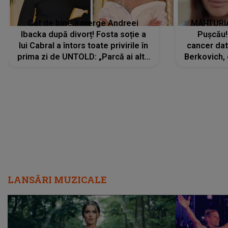
Cât de bine îi merge Andreei
MĂRTURIA
Ibacka după divorț! Fosta soție a
Pușcău!
lui Cabral a întors toate privirile în
cancer dato
prima zi de UNTOLD: „Parcă ai altă
Berkovich, 
strălucire, emani putere,
accident ru
încredere, siguranță...”
Dacă nu 
LANSĂRI MUZICALE