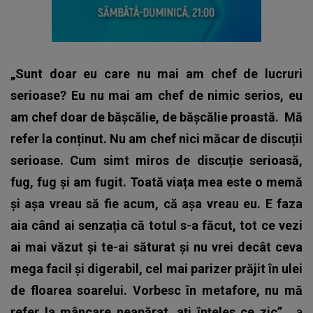
„Sunt doar eu care nu mai am chef de lucruri
serioase? Eu nu mai am chef de nimic serios, eu
am chef doar de bășcălie, de bășcălie proastă.
Mă
refer la conținut. Nu am chef nici măcar de discuții
serioase. Cum simt miros de discuție serioasă,
fug, fug și am fugit. Toată viața mea este o memă
și așa vreau să fie acum, că așa vreau eu. E faza
aia când ai senzația că totul s-a făcut, tot ce vezi
ai mai văzut și te-ai săturat și nu vrei decât ceva
mega facil și digerabil, cel mai parizer prăjit în ulei
de floarea soarelui. Vorbesc în metafore, nu mă
refer la mâncare neapărat, ați înțeles ce zic”,
a