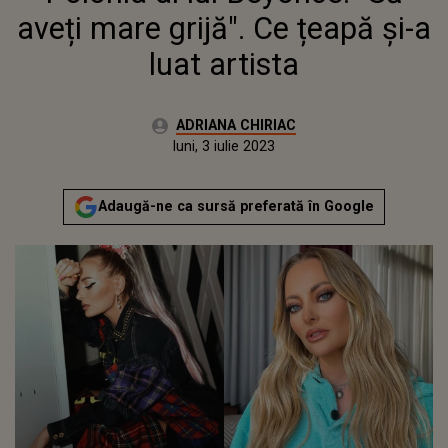
aveți mare grijă". Ce țeapă și-a
luat artista
Autor:
ADRIANA CHIRIAC
Publicat:
luni, 3 iulie 2023
Adaugă-ne ca sursă preferată în Google