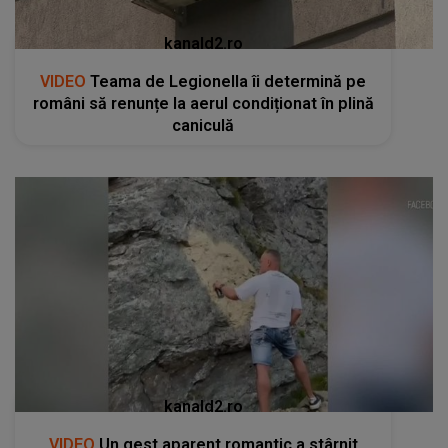
kanald2.ro
VIDEO
Teama de Legionella îi determină pe
români să renunțe la aerul condiționat în plină
caniculă
kanald2.ro
VIDEO
Un gest aparent romantic a stârnit