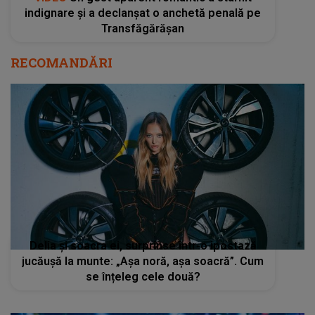
indignare și a declanșat o anchetă penală pe
Transfăgărășan
RECOMANDĂRI
Delia și soacra ei, surprinse într-o ipostază
jucăușă la munte: „Așa noră, așa soacră”. Cum
se înțeleg cele două?