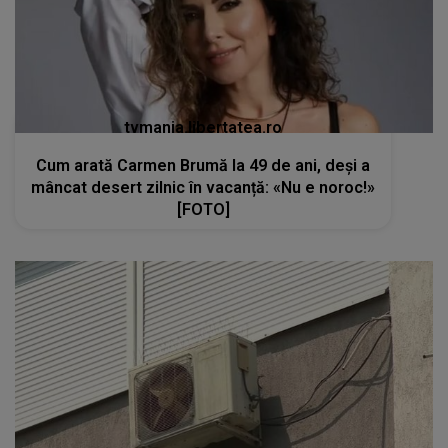
tvmania.libertatea.ro
Cum arată Carmen Brumă la 49 de ani, deși a
mâncat desert zilnic în vacanță: «Nu e noroc!»
[FOTO]