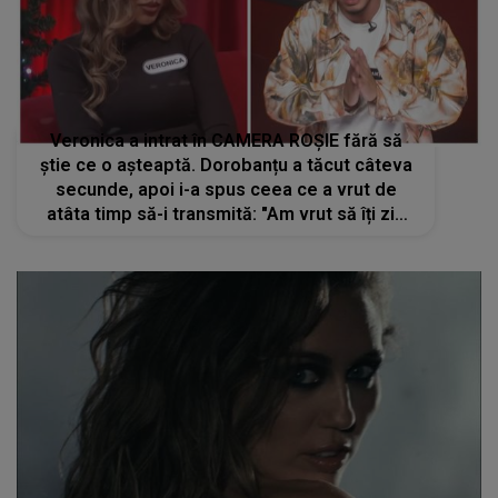
Veronica a intrat în CAMERA ROȘIE fără să
știe ce o așteaptă. Dorobanțu a tăcut câteva
secunde, apoi i-a spus ceea ce a vrut de
atâta timp să-i transmită: "Am vrut să îți zic
că...". Concurenta din Casa Iubirii NU A ȘTIUT
cum să reacționeze: "De ce?"