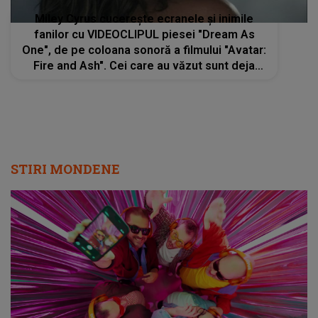
Miley Cyrus cucerește ecranele și inimile
fanilor cu VIDEOCLIPUL piesei "Dream As
One", de pe coloana sonoră a filmului "Avatar:
Fire and Ash". Cei care au văzut sunt deja
fermecați de IMAGINILE SURPRINSE și
interpretarea ei
STIRI MONDENE