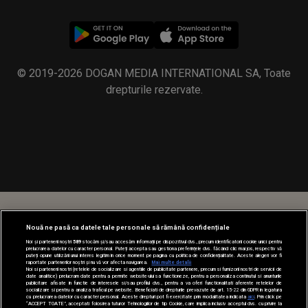
© 2019-2026 DOGAN MEDIA INTERNATIONAL SA, Toate
drepturile rezervate.
Nouă ne pasă ca datele tale personale să rămână confidențiale
Noi și partenerii noștri
589
stocăm și/sau accesăm informații pe dispozitivul dvs., precum identificatorii cookie unici pentru
prelucrarea datelor cu caracter personal. Puteți accepta sau gestiona preferințele dvs. făcând clic mai jos, respectiv vă
puteți opune utilizării unui interes legitim în orice moment pe pagina cu politica de confidențialitate. Aceste alegeri vor fi
raportate partenerilor noștri și nu vă vor afecta navigarea.
Mai multe detalii
Noi si partenerii nostri (retelele de socializare si agentiile de publicitate partenere, precum si furnizorii nostri de servicii de
date analitice) prelucram date pentru a permite website-ului sa functioneze, pentru a personaliza continutul si anunturile
publicitare afisate in functie de interesele si/sau profilul dvs., pentru a va oferi functionalitati aferente retelelor de
socializare si pentru a analiza traficul pe website. Beneficiati de drepturile prevazute de art. 15-22 din GDPR in legatura
cu prelucrarea datelor cu caracter personal. Aceste drepturi pot fi exercitate prin modalitatea indicata
aici
. Prin click pe
“ACCEPT TOATE”, acceptati folosirea tuturor Tehnologiilor de tip Cookie, care implica inclusiv acceptul dvs. cu privire la