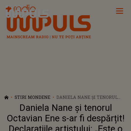
Radio Impuls
STIRI MONDENE
DANIELA NANE ȘI TENORUL
OCTAVIAN ENE S-AR FI
Daniela Nane și tenorul
DESPĂRȚIT! DECLARAȚIILE
ARTISTULUI: „ESTE O
Octavian Ene s-ar fi despărțit!
PERSOANĂ PE CARE O RESPECT
Declarațiile artistului: „Este o
PROFUND”