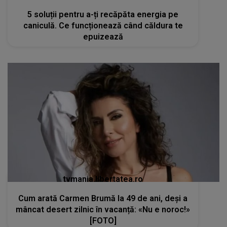
5 soluții pentru a-ți recăpăta energia pe
caniculă. Ce funcționează când căldura te
epuizează
tvmania.libertatea.ro
Cum arată Carmen Brumă la 49 de ani, deși a
mâncat desert zilnic în vacanță: «Nu e noroc!»
[FOTO]