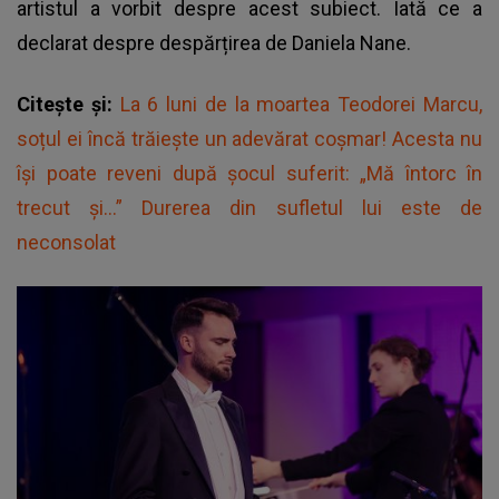
artistul a vorbit despre acest subiect. Iată ce a
declarat despre despărțirea de Daniela Nane.
Citește și:
La 6 luni de la moartea Teodorei Marcu,
soțul ei încă trăiește un adevărat coșmar! Acesta nu
își poate reveni după șocul suferit: „Mă întorc în
trecut și...” Durerea din sufletul lui este de
neconsolat