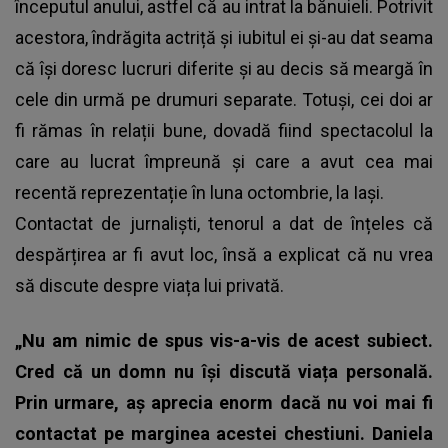
începutul anului, astfel că au intrat la bănuieli. Potrivit
acestora, îndrăgita actriță și iubitul ei și-au dat seama
că își doresc lucruri diferite și au decis să meargă în
cele din urmă pe drumuri separate. Totuși, cei doi ar
fi rămas în relații bune, dovadă fiind spectacolul la
care au lucrat împreună și care a avut cea mai
recentă reprezentație în luna octombrie, la Iași.
Contactat de jurnaliști, tenorul a dat de înțeles că
despărțirea ar fi avut loc, însă a explicat că nu vrea
să discute despre viața lui privată.
„Nu am nimic de spus vis-a-vis de acest subiect.
Cred că un domn nu își discută viața personală.
Prin urmare, aș aprecia enorm dacă nu voi mai fi
contactat pe marginea acestei chestiuni. Daniela