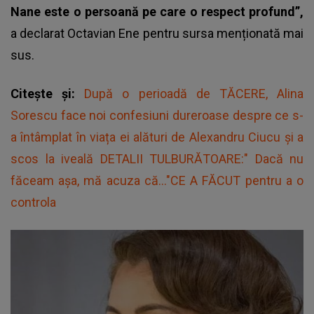
Nane este o persoană pe care o respect profund”,
a declarat Octavian Ene pentru sursa menționată mai
sus.
Citește și:
După o perioadă de TĂCERE, Alina
Sorescu face noi confesiuni dureroase despre ce s-
a întâmplat în viața ei alături de Alexandru Ciucu și a
scos la iveală DETALII TULBURĂTOARE:" Dacă nu
făceam așa, mă acuza că..."CE A FĂCUT pentru a o
controla