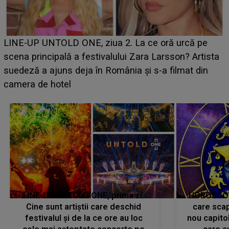
Ce a dezvăluit noua concurentă din "Casa Iubirii" l-a
luat prin surprindere pe Emanuel. CINE ESTE
BĂIATUL VIZAT de Alexandra?! Aflându-se în fața
faptului împlinit, A RECUNOSCUT IMEDIAT: "Am
avut..."
LINE-UP UNTOLD ONE, prima zi.
HOROSCOP 
Cine sunt artiștii care deschid
care scap
festivalul și de la ce ore au loc
nou capitol