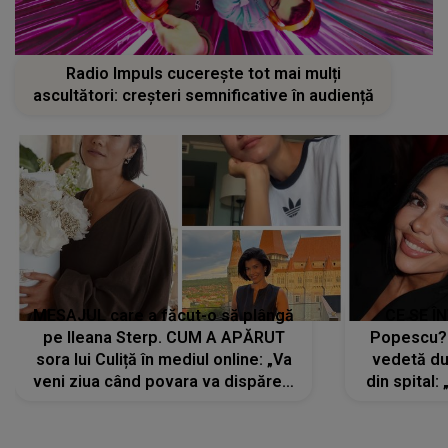
Radio Impuls cucerește tot mai mulți
ascultători: creșteri semnificative în audiență
MESAJUL care a făcut-o să plângă
CE SE Î
pe Ileana Sterp. CUM A APĂRUT
Popescu?
sora lui Culiță în mediul online: „Va
vedetă du
veni ziua când povara va dispărea,
din spital:
iar lacrimile...”