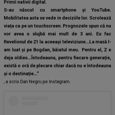
Primii nativii digital.
S-au născut cu smartphone și YouTube.
Mobilitatea asta se vede in deciziile lor. Scrolează
viața ca pe un touchscreen. Prognozele spun că nu
vor avea o slujbă mai mult de 3 ani. Eu fac
Revelionul de 21 la aceeași televiziune...La masă l-
am luat și pe Bogdan, băiatul meu.
Pentru el, Z e
deja oldies...Întodeauna, pentru fiecare generație,
există o oră de plecare chiar dacă nu e întodeauna
și o destinație...”
, a scris
Dan Negru
pe Instagram.