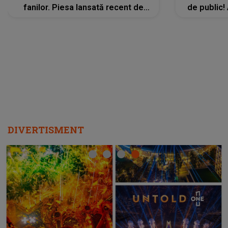
fanilor. Piesa lansată recent de
de public!
Ariana Grande îi face pe
a lansat V
ascultători SĂ O ASCULTE PE
REPEAT
DIVERTISMENT