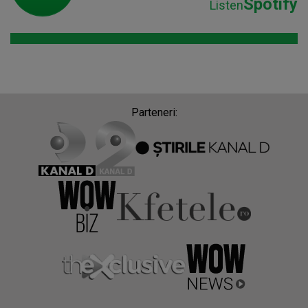
Spotify
Listen
Parteneri: