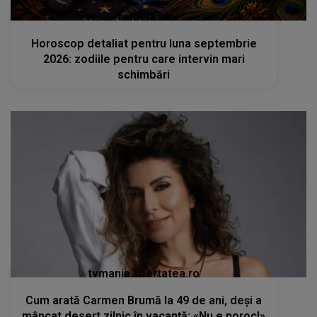
femeia.ro
Horoscop detaliat pentru luna septembrie
2026: zodiile pentru care intervin mari
schimbări
tvmania.libertatea.ro
Cum arată Carmen Brumă la 49 de ani, deși a
mâncat desert zilnic în vacanță: «Nu e noroc!»