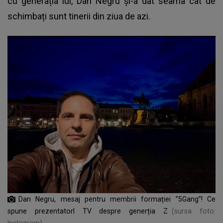
cu generația lui, Dan Negru și-a dat seama cât de
schimbați sunt tinerii din ziua de azi.
Dan Negru, mesaj pentru membrii formației ”5Gang”! Ce
spune prezentatorl TV despre generția Z
(sursa foto: