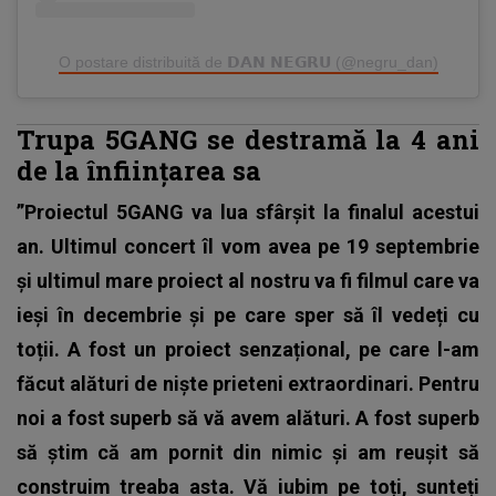
O postare distribuită de 𝗗𝗔𝗡 𝗡𝗘𝗚𝗥𝗨 (@negru_dan)
Trupa 5GANG se destramă la 4 ani
de la înființarea sa
”Proiectul 5GANG va lua sfârșit la finalul acestui
an. Ultimul concert îl vom avea pe 19 septembrie
și ultimul mare proiect al nostru va fi filmul care va
ieși în decembrie și pe care sper să îl vedeți cu
toții. A fost un proiect senzațional, pe care l-am
făcut alături de niște prieteni extraordinari. Pentru
noi a fost superb să vă avem alături. A fost superb
să știm că am pornit din nimic și am reușit să
construim treaba asta. Vă iubim pe toți, sunteți