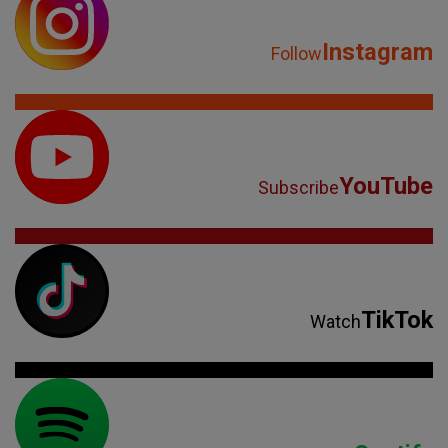
Instagram
Follow
YouTube
Subscribe
TikTok
Watch