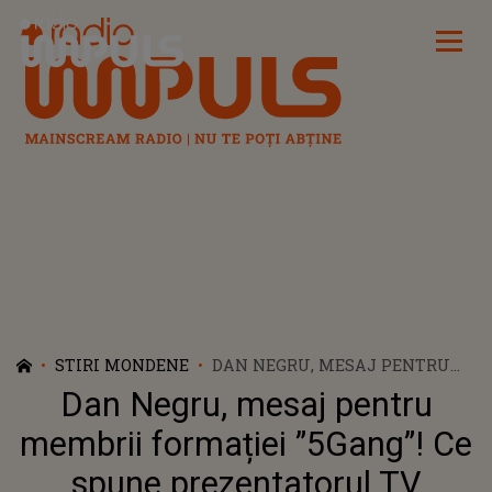
Radio Impuls
STIRI MONDENE
DAN NEGRU, MESAJ PENTRU
MEMBRII FORMAȚIEI ”5GANG”!
Dan Negru, mesaj pentru
CE SPUNE PREZENTATORUL TV
DESPRE GENERAȚIA Z:
membrii formației ”5Gang”! Ce
”PROGNOZELE SPUN CĂ NU VOR
spune prezentatorul TV
AVEA...”