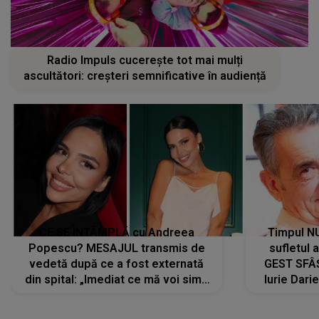
Radio Impuls cucerește tot mai mulți
ascultători: creșteri semnificative în audiență
CE SE ÎNTÂMPLĂ cu Andreea
Timpul N
Popescu? MESAJUL transmis de
sufletul 
vedetă după ce a fost externată
GEST SFÂȘ
din spital: „Imediat ce mă voi simți
Iurie Dari
mai bine...”
măsură ce