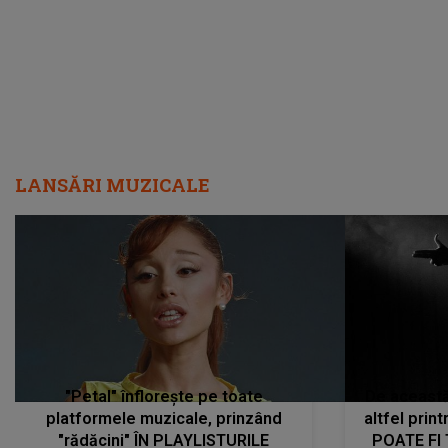
LANSĂRI MUZICALE
"Petal" înflorește pe toate
De această 
platformele muzicale, prinzând
altfel prin
"rădăcini" ÎN PLAYLISTURILE
POATE FI