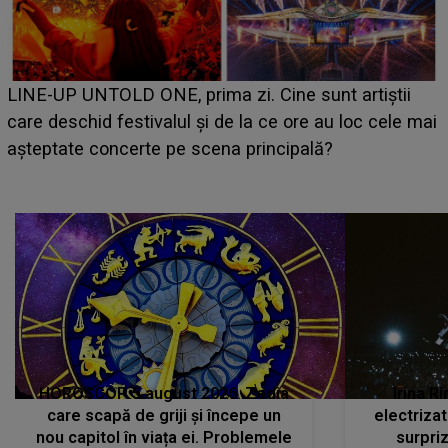
Ce a dezvăluit noua concurentă din "Ca
 sunt artiștii
luat prin surprindere pe Emanuel. C
ore au loc cele mai
BĂIATUL VIZAT de Alexandra?! Aflând
pală?
faptului împlinit, A RECUNOSCUT IM
avut..."
HOROSCOP 5 august 2026. Zodia
Irina R
care scapă de griji și începe un
electriza
nou capitol în viața ei. Problemele
surpri