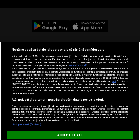
© 2019-2026 DOGAN MEDIA INTERNATIONAL SA, Toate
Nouă ne pasă ca datele tale personale să rămână confidențiale
drepturile rezervate.
Noi și partenerii noștri
589
stocăm și/sau accesăm informații pe dispozitivul dvs., precum identificatorii cookie unici pentru
prelucrarea datelor cu caracter personal. Puteți accepta sau gestiona preferințele dvs. făcând clic mai jos, respectiv vă
puteți opune utilizării unui interes legitim în orice moment pe pagina cu politica de confidențialitate. Aceste alegeri vor fi
raportate partenerilor noștri și nu vă vor afecta navigarea.
Mai multe detalii
Noi si partenerii nostri (retelele de socializare si agentiile de publicitate partenere, precum si furnizorii nostri de servicii de
date analitice) prelucram date pentru a permite website-ului sa functioneze, pentru a personaliza continutul si anunturile
publicitare afisate in functie de interesele si/sau profilul dvs., pentru a va oferi functionalitati aferente retelelor de
socializare si pentru a analiza traficul pe website. Beneficiati de drepturile prevazute de art. 15-22 din GDPR in legatura
cu prelucrarea datelor cu caracter personal. Aceste drepturi pot fi exercitate prin modalitatea indicata
aici
. Prin click pe
“ACCEPT TOATE”, acceptati folosirea tuturor Tehnologiilor de tip Cookie, care implica inclusiv acceptul dvs. cu privire la
stocarea/accesarea informatiilor de catre Vendor-ii cu care colaboram. Prin click pe “VREAU SA MODIFIC SETARILE
INDIVIDUAL” puteti schimba preferintele in mod individual, mai putin cele legate de cookie strict necesare pentru
functionarea website-ului.
Atât noi, cât și partenerii noștri prelucrăm datele pentru a oferi:
Stocarea și/sau accesarea informațiilor de pe un dispozitiv. Măsurarea performanței reclamelor. Utilizarea profilurilor
pentru selectarea conținutului personalizat. Dezvoltarea și îmbunătățirea serviciilor. Crearea profilurilor de conținut
personalizat. Utilizarea profilurilor pentru selectarea publicității personalizate. Crearea profilurilor pentru publicitate
personalizată. Măsurarea performanței conținutului. Înțelegerea publicului prin statistici sau combinații de date din surse
diferite. Utilizarea de date limitate pentru a selecta publicitatea. Utilizarea datelor limitate pentru a selecta conținutul.
Loading...
Date precise de geolocație și identificarea prin scanarea dispozitivului.
Listă parteneri (furnizori)
HIT SIESTA
ACCEPT TOATE