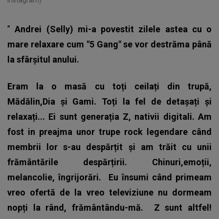
Instagram)
”
Andrei (Selly) mi-a povestit zilele astea cu o
mare relaxare cum "5 Gang" se vor destrăma până
la sfârșitul anului.
Eram la o masă cu toți ceilați din trupă,
Mădălin,Dia și Gami. Toți la fel de detașați și
relaxați...
Ei sunt generația Z, nativii digitali. Am
fost in preajma unor trupe rock legendare când
membrii lor s-au despărțit și am trăit cu unii
frământările despărțirii. Chinuri,emoții,
melancolie, îngrijorări.
Eu însumi când primeam
vreo ofertă de la vreo televiziune nu dormeam
nopți la rând, frământându-mă.
Z sunt altfel!