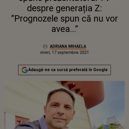
despre generația Z:
”Prognozele spun că nu vor
avea...”
Autor:
ADRIANA MIHAELA
Publicat:
joi, 16 septembrie 2021
Actualizat:
vineri, 17 septembrie 2021
Adaugă-ne ca sursă preferată în Google