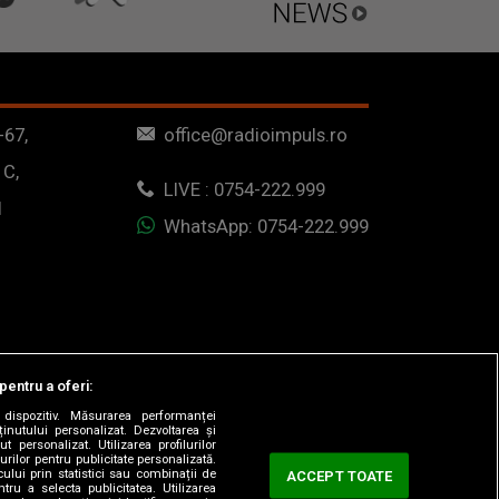
-67,
office@radioimpuls.ro
 C,
LIVE : 0754-222.999
1
WhatsApp: 0754-222.999
pentru a oferi:
dispozitiv. Măsurarea performanței
ținutului personalizat. Dezvoltarea și
t personalizat. Utilizarea profilurilor
urilor pentru publicitate personalizată.
ului prin statistici sau combinații de
ACCEPT TOATE
tru a selecta publicitatea. Utilizarea