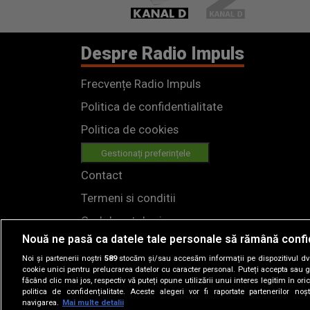
Despre Radio Impuls
Frecvențe Radio Impuls
Politica de confidentialitate
Politica de cookies
Gestionați preferințele
Contact
Termeni si conditii
Cod deontologic
Nouă ne pasă ca datele tale personale să rămână confi
Regulamente
Noi și partenerii noștri
589
stocăm și/sau accesăm informații pe dispozitivul dvs.
cookie unici pentru prelucrarea datelor cu caracter personal. Puteți accepta sau g
făcând clic mai jos, respectiv vă puteți opune utilizării unui interes legitim în 
politica de confidențialitate. Aceste alegeri vor fi raportate partenerilor no
navigarea.
Mai multe detalii