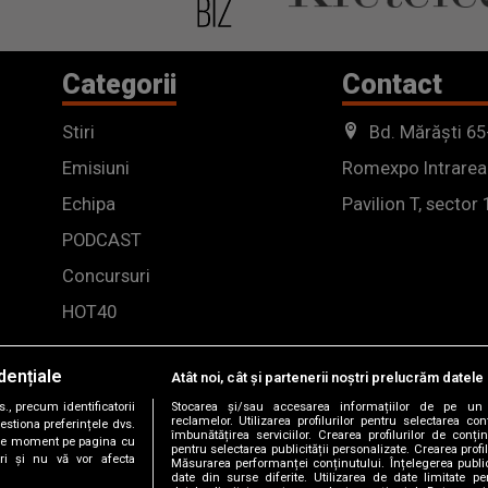
Categorii
Contact
Stiri
Bd. Mărăști 65
Emisiuni
Romexpo Intrarea
Echipa
Pavilion T, sector 
PODCAST
Concursuri
HOT40
dențiale
Atât noi, cât și partenerii noștri prelucrăm datele 
, precum identificatorii
Stocarea și/sau accesarea informațiilor de pe un 
reclamelor. Utilizarea profilurilor pentru selectarea con
estiona preferințele dvs.
îmbunătățirea serviciilor. Crearea profilurilor de conținu
orice moment pe pagina cu
pentru selectarea publicității personalizate. Crearea profil
ștri și nu vă vor afecta
Măsurarea performanței conținutului. Înțelegerea public
date din surse diferite. Utilizarea de date limitate pen