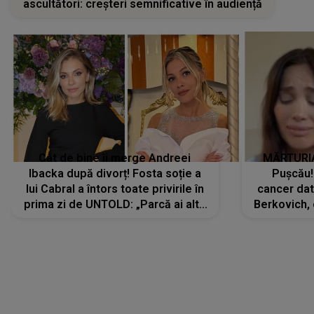
ascultători: creșteri semnificative în audiență
Cât de bine îi merge Andreei
MĂRTURIA
Ibacka după divorț! Fosta soție a
Pușcău!
lui Cabral a întors toate privirile în
cancer dato
prima zi de UNTOLD: „Parcă ai altă
Berkovich, 
strălucire, emani putere,
accident ru
încredere, siguranță...”
Dacă nu 