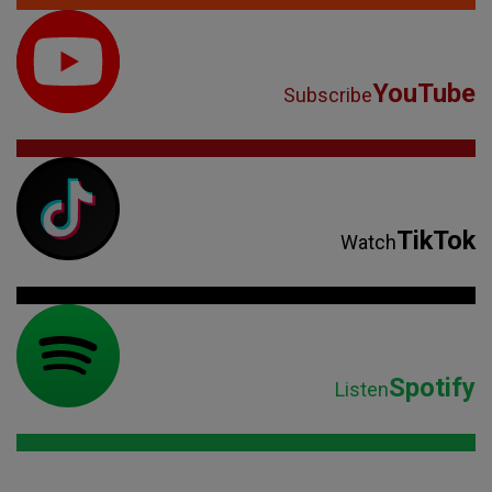
YouTube
Subscribe
TikTok
Watch
Spotify
Listen