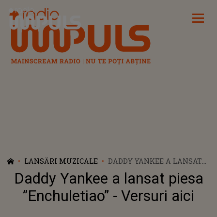
Radio Impuls
LANSĂRI MUZICALE
DADDY YANKEE A LANSAT
PIESA ”ENCHULETIAO” -
Daddy Yankee a lansat piesa
VERSURI AICI
”Enchuletiao” - Versuri aici