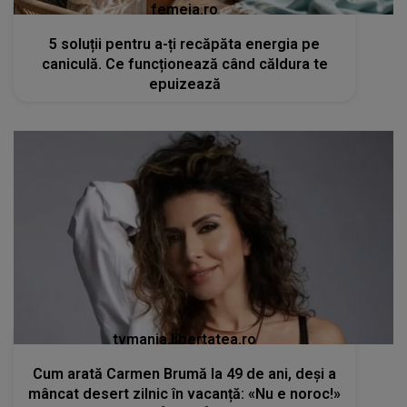
femeia.ro
5 soluții pentru a-ți recăpăta energia pe
caniculă. Ce funcționează când căldura te
epuizează
tvmania.libertatea.ro
Cum arată Carmen Brumă la 49 de ani, deși a
mâncat desert zilnic în vacanță: «Nu e noroc!»