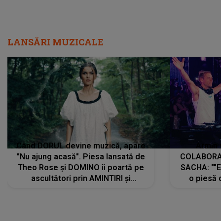
LANSĂRI MUZICALE
Când DORUL devine muzică, apare
Armin 
"Nu ajung acasă". Piesa lansată de
COLABORAR
Theo Rose și DOMINO îi poartă pe
SACHA: ""E
ascultători prin AMINTIRI și
o piesă 
REGĂSIRI, iar drumul emoțiilor
imediat pre
trece prin sufletul publicului:
cu mine șt
"Pentru toți cei care au plecat
păstrăm do