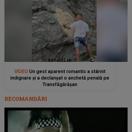
kanald2.ro
VIDEO
Un gest aparent romantic a stârnit
indignare și a declanșat o anchetă penală pe
Transfăgărășan
RECOMANDĂRI