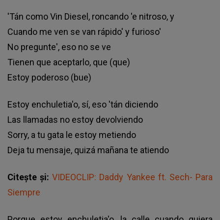
'Tán como Vin Diesel, roncando 'e nitroso, y
Cuando me ven se van rápido' y furioso'
No pregunte', eso no se ve
Tienen que aceptarlo, que (que)
Estoy poderoso (bue)
Estoy enchuletia'o, sí, eso 'tán diciendo
Las llamadas no estoy devolviendo
Sorry, a tu gata le estoy metiendo
Deja tu mensaje, quizá mañana te atiendo
Citește și:
VIDEOCLIP: Daddy Yankee ft. Sech- Para
Siempre
Porque estoy enchuletia'o, la calle cuando quiera