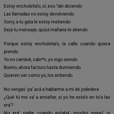
Estoy enchuletia'o, sí, eso 'tán diciendo
Las llamadas no estoy devolviendo
Sorry, a tu gata le estoy metiendo
Deja tu mensaje, quizá mañana te atiendo
Porque estoy enchuletia'o, la calle cuando quiera
prendo
Yo no cambié, cabr*n, yo sigo siendo
Bueno, ahora facturo hasta durmiendo
Quieren ser como yo, los entiendo
No vengas' pa' acá a hablarme a mí de jodedera
¿Qué tú me va' a enseñar, si yo he esta'o en to'a las
era'?
No era' nadie cuando estaba', mucho meno' si