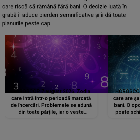
acum! În fața Alexandrei, concurentul din Casa Iubirii
face o MĂRTURISIRE NEAȘTEPTATĂ despre mama
sa: "I-am spus și ei în față, eu nu te iubesc pentru
că..."
HOROSCOP 7 august 2026. Zodia
HOROSCOP 
care intră într-o perioadă marcată
care are șa
de încercări. Problemele se adună
bani. O opo
din toate părțile, iar o veste
poate schi
neașteptată îi dă planurile peste
la
cap