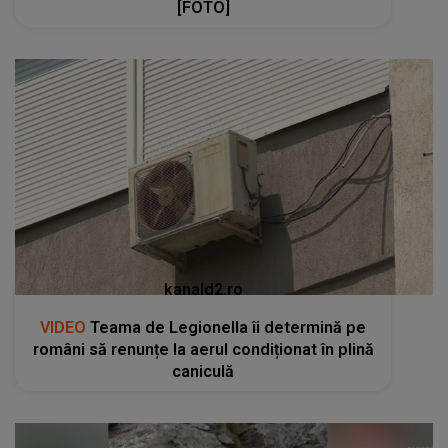
[FOTO]
kanald2.ro
VIDEO
Teama de Legionella îi determină pe
români să renunțe la aerul condiționat în plină
caniculă