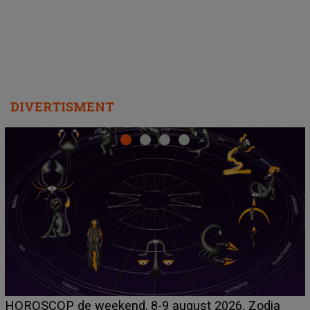
departe ca să le fie mai bine"
DIVERTISMENT
Emanuel a ținut ACEST DETALIU ASCUNS până