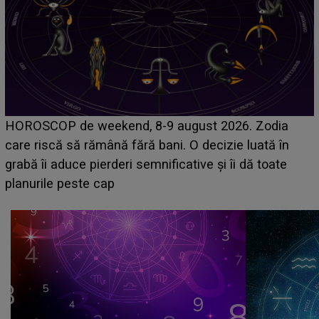
Emanuel a ținut ACEST DETALIU ASCUNS până
acum! În fața Alexandrei, concurentul din Casa Iubirii
face o MĂRTURISIRE NEAȘTEPTATĂ despre mama
sa: "I-am spus și ei în față, eu nu te iubesc pentru
că..."