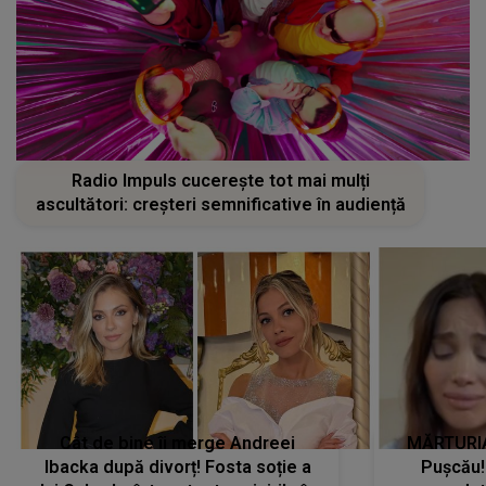
Radio Impuls cucerește tot mai mulți
ascultători: creșteri semnificative în audiență
Cât de bine îi merge Andreei
MĂRTURIA
Ibacka după divorț! Fosta soție a
Pușcău!