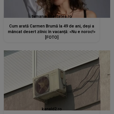
tvmania.libertatea.ro
Cum arată Carmen Brumă la 49 de ani, deși a
mâncat desert zilnic în vacanță: «Nu e noroc!»
[FOTO]
kanald2.ro