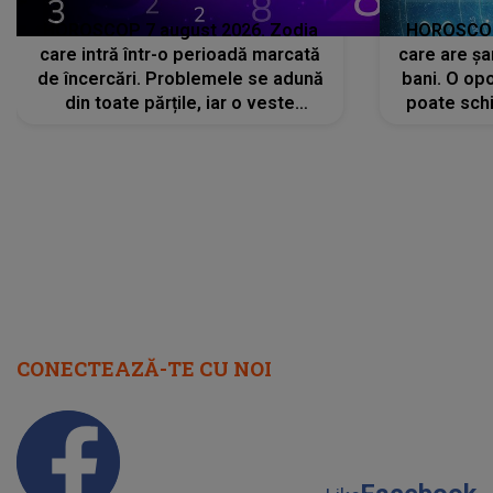
HOROSCOP 7 august 2026. Zodia
HOROSCOP 
care intră într-o perioadă marcată
care are șa
de încercări. Problemele se adună
bani. O opo
din toate părțile, iar o veste
poate schi
neașteptată îi dă planurile peste
la
cap
CONECTEAZĂ-TE CU NOI