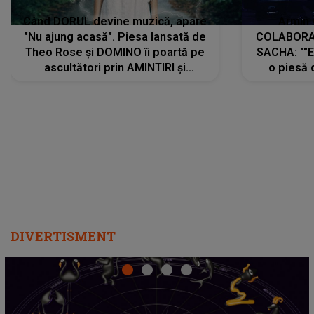
Când DORUL devine muzică, apare
Armin 
"Nu ajung acasă". Piesa lansată de
COLABORAR
Theo Rose și DOMINO îi poartă pe
SACHA: ""E
ascultători prin AMINTIRI și
o piesă 
REGĂSIRI, iar drumul emoțiilor
imediat pre
trece prin sufletul publicului:
cu mine șt
"Pentru toți cei care au plecat
păstrăm do
departe ca să le fie mai bine"
DIVERTISMENT