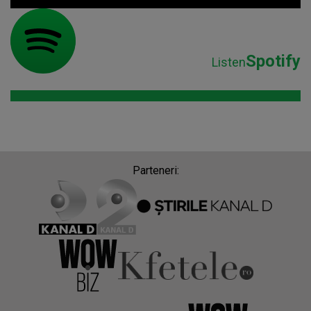
Spotify
Listen
Parteneri: