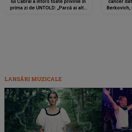
lui Cabral a întors toate privirile în
cancer dato
prima zi de UNTOLD: „Parcă ai altă
Berkovich, 
strălucire, emani putere,
accident ru
încredere, siguranță...”
Dacă nu 
LANSĂRI MUZICALE