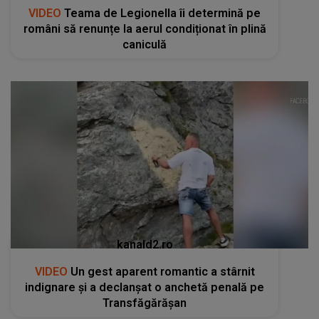
VIDEO
Teama de Legionella îi determină pe
români să renunțe la aerul condiționat în plină
caniculă
kanald2.ro
VIDEO
Un gest aparent romantic a stârnit
indignare și a declanșat o anchetă penală pe
Transfăgărășan