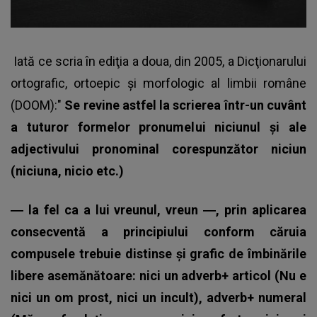
Iată ce scria în ediţia a doua, din 2005, a Dicţionarului
ortografic, ortoepic şi morfologic al limbii române
(DOOM):"
Se revine astfel la scrierea într-un cuvânt
a tuturor formelor pronumelui niciunul şi ale
adjectivului pronominal corespunzător niciun
(niciuna, nicio etc.)
― la fel ca a lui vreunul, vreun ―, prin aplicarea
consecventă a principiului conform căruia
compusele trebuie distinse şi grafic de îmbinările
libere asemănătoare: nici un adverb+ articol (Nu e
nici un om prost, nici un incult), adverb+ numeral