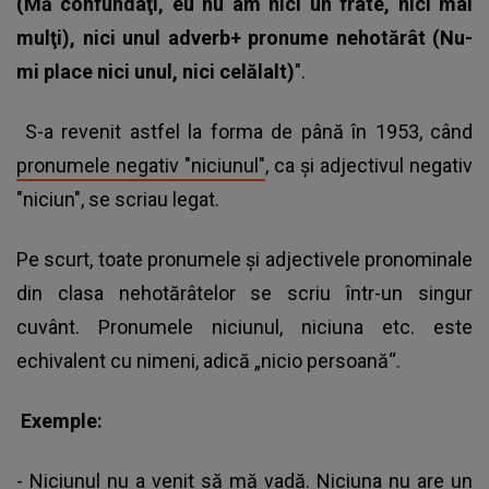
(Mă confundaţi, eu nu am nici un frate, nici mai
mulţi), nici unul adverb+ pronume nehotărât (Nu-
mi place nici unul, nici celălalt)
".
S-a revenit astfel la forma de până în 1953, când
pronumele negativ "niciunul"
, ca şi adjectivul negativ
"niciun", se scriau legat.
Pe scurt, toate pronumele şi adjectivele pronominale
din clasa nehotărâtelor se scriu într-un singur
cuvânt. Pronumele niciunul, niciuna etc. este
echivalent cu nimeni, adică „nicio persoană“.
Exemple:
- Niciunul nu a venit să mă vadă. Niciuna nu are un