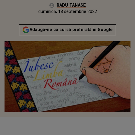
Autor:
RADU TANASE
Publicat:
sâmbătă, 18 septembrie 2021
Actualizat:
duminică, 18 septembrie 2022
Adaugă-ne ca sursă preferată în Google