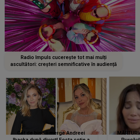
Radio Impuls cucerește tot mai mulți
ascultători: creșteri semnificative în audiență
Cât de bine îi merge Andreei
MĂRTURIA
Ibacka după divorț! Fosta soție a
Pușcău!