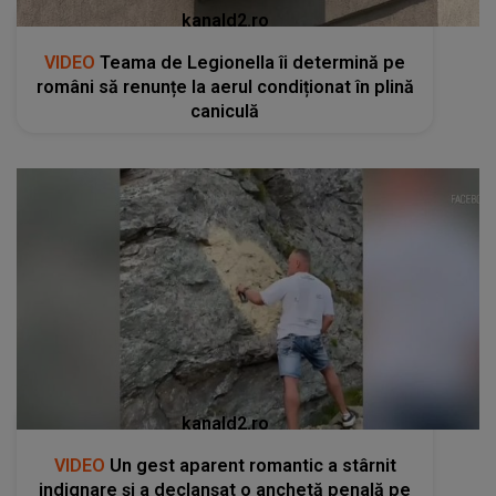
kanald2.ro
VIDEO
Teama de Legionella îi determină pe
români să renunțe la aerul condiționat în plină
caniculă
kanald2.ro
VIDEO
Un gest aparent romantic a stârnit
indignare și a declanșat o anchetă penală pe