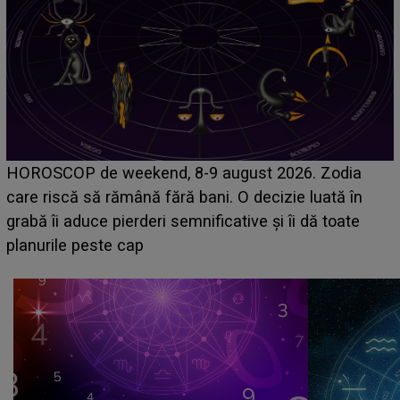
Emanuel a ținut ACEST DETALIU ASCUNS până
acum! În fața Alexandrei, concurentul din Casa Iubirii
face o MĂRTURISIRE NEAȘTEPTATĂ despre mama
sa: "I-am spus și ei în față, eu nu te iubesc pentru
că..."