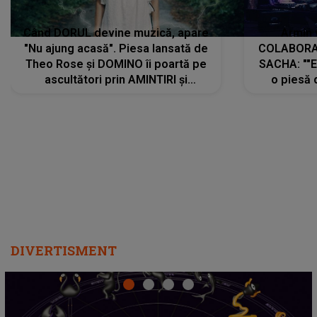
Când DORUL devine muzică, apare
Armin 
"Nu ajung acasă". Piesa lansată de
COLABORAR
Theo Rose și DOMINO îi poartă pe
SACHA: ""E
ascultători prin AMINTIRI și
o piesă 
REGĂSIRI, iar drumul emoțiilor
imediat pre
trece prin sufletul publicului:
cu mine șt
"Pentru toți cei care au plecat
păstrăm do
departe ca să le fie mai bine"
DIVERTISMENT