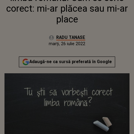
corect: mi-ar plăcea sau mi-ar
place
Autor:
RADU TANASE
Publicat:
marți, 15 iunie 2021
Actualizat:
marți, 26 iulie 2022
Adaugă-ne ca sursă preferată în Google