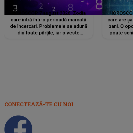
HOROSCOP 7 august 2026. Zodia
HOROSCOP 
care intră într-o perioadă marcată
care are șa
de încercări. Problemele se adună
bani. O opo
din toate părțile, iar o veste
poate schi
neașteptată îi dă planurile peste
la
cap
CONECTEAZĂ-TE CU NOI