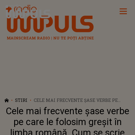
Radio Impuls
STIRI
CELE MAI FRECVENTE ŞASE VERBE PE
CARE LE FOLOSIM GREȘIT ÎN LIMBA
Cele mai frecvente şase verbe
ROMÂNĂ. CUM SE SCRIE CORECT: MI-AR
PLĂCEA SAU MI-AR PLACE
pe care le folosim greșit în
limba română. Cum se scrie