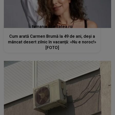
tvmania.libertatea.ro
Cum arată Carmen Brumă la 49 de ani, deși a
mâncat desert zilnic în vacanță: «Nu e noroc!»
[FOTO]