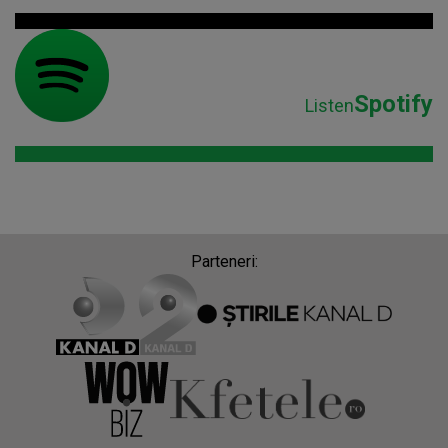
Spotify
Listen
Parteneri: