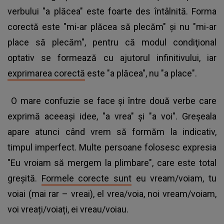
verbului "a plăcea" este foarte des întâlnită. Forma
corectă este "mi-ar plăcea să plecăm" şi nu "mi-ar
place să plecăm", pentru că modul condiţional
optativ se formează cu ajutorul infinitivului, iar
exprimarea corectă
este "a plăcea", nu "a place".
O mare confuzie se face şi între două verbe care
exprimă aceeaşi idee, "a vrea" şi "a voi". Greşeala
apare atunci când vrem să formăm la indicativ,
timpul imperfect. Multe persoane folosesc expresia
"Eu vroiam să mergem la plimbare", care este total
greşită.
Formele corecte sunt
eu vream/voiam, tu
voiai (mai rar – vreai), el vrea/voia, noi vream/voiam,
voi vreați/voiați, ei vreau/voiau.