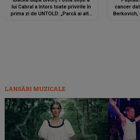
lui Cabral a întors toate privirile în
cancer dato
prima zi de UNTOLD: „Parcă ai altă
Berkovich, 
strălucire, emani putere,
accident ru
încredere, siguranță...”
Dacă nu 
LANSĂRI MUZICALE