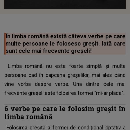
În limba română există câteva verbe pe care
multe persoane le folosesc greşit. Iată care
sunt cele mai frecvente greşeli!
Limba română nu este foarte simplă şi multe
persoane cad în capcana greşelilor, mai ales când
vine vorba despre verbe. Una dintre cele mai
frecvente greşeli este folosirea formei "mi-ar place".
6 verbe pe care le folosim greşit în
limba română
Folosirea greşită a formei de condiţional optativ a