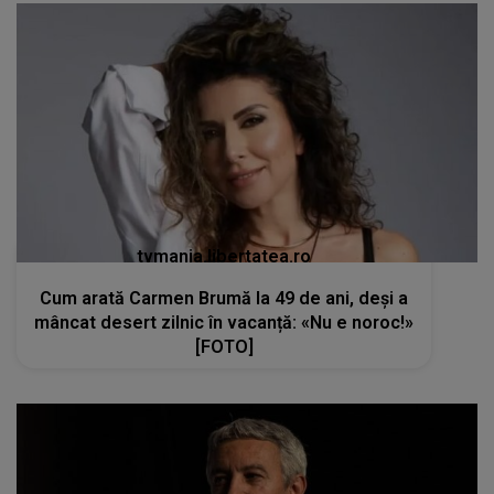
tvmania.libertatea.ro
Cum arată Carmen Brumă la 49 de ani, deși a
mâncat desert zilnic în vacanță: «Nu e noroc!»
[FOTO]