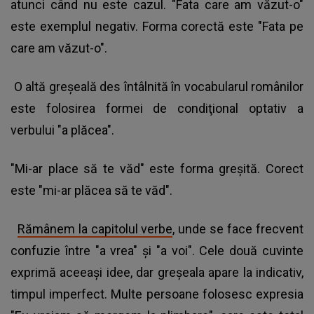
atunci când nu este cazul. "Fata care am văzut-o"
este exemplul negativ. Forma corectă este "Fata pe
care am văzut-o".
O altă greşeală des întâlnită în vocabularul românilor
este folosirea formei de condiţional optativ a
verbului "a plăcea".
"Mi-ar place să te văd" este forma greşită. Corect
este "mi-ar plăcea să te văd".
Rămânem la capitolul verbe
, unde se face frecvent
confuzie între "a vrea" şi "a voi". Cele două cuvinte
exprimă aceeaşi idee, dar greşeala apare la indicativ,
timpul imperfect. Multe persoane folosesc expresia