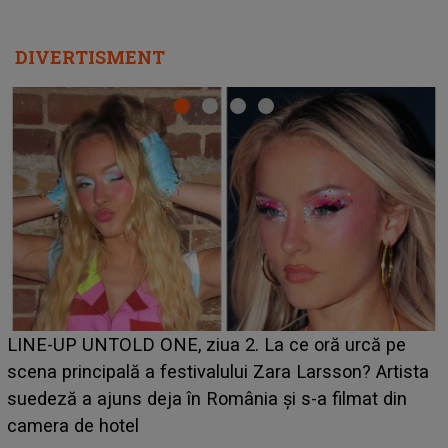
DIVERTISMENT
Ce a dezvăluit noua concurentă din "Casa Iubirii" l-a
luat prin surprindere pe Emanuel. CINE ESTE
BĂIATUL VIZAT de Alexandra?! Aflându-se în fața
faptului împlinit, A RECUNOSCUT IMEDIAT: "Am