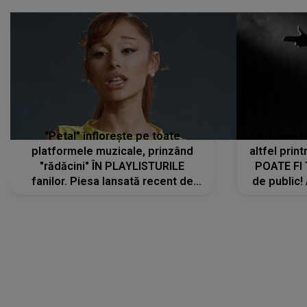
"Petal" înflorește pe toate
De această 
platformele muzicale, prinzând
altfel prin
"rădăcini" ÎN PLAYLISTURILE
POATE FI
fanilor. Piesa lansată recent de
de public!
Ariana Grande îi face pe
a lansat V
ascultători SĂ O ASCULTE PE
REPEAT