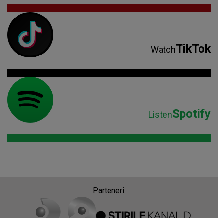
TikTok
Watch
Spotify
Listen
Parteneri: