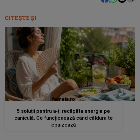
CITEȘTE ȘI
femeia.ro
5 soluții pentru a-ți recăpăta energia pe
caniculă. Ce funcționează când căldura te
epuizează