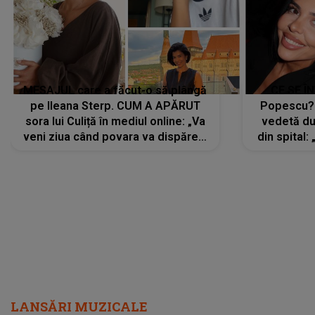
MESAJUL care a făcut-o să plângă
CE SE Î
pe Ileana Sterp. CUM A APĂRUT
Popescu?
sora lui Culiță în mediul online: „Va
vedetă du
veni ziua când povara va dispărea,
din spital:
iar lacrimile...”
LANSĂRI MUZICALE