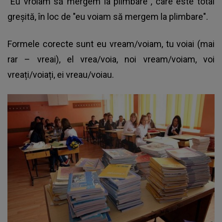
"Eu vroiam să mergem la plimbare", care este total
greşită, în loc de "eu voiam să mergem la plimbare".
Formele corecte sunt eu vream/voiam, tu voiai (mai
rar – vreai), el vrea/voia, noi vream/voiam, voi
vreați/voiați, ei vreau/voiau.