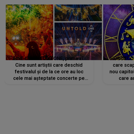
avut..."
LINE-UP UNTOLD ONE, prima zi.
HOROSCOP 
Cine sunt artiștii care deschid
care scap
festivalul și de la ce ore au loc
nou capitol
cele mai așteptate concerte pe
care a
scena principală?
perioadă 