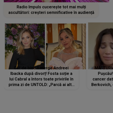
Radio Impuls cucerește tot mai mulți
ascultători: creșteri semnificative în audiență
Cât de bine îi merge Andreei
MĂRTURIA
Ibacka după divorț! Fosta soție a
Pușcău!
lui Cabral a întors toate privirile în
cancer dato
prima zi de UNTOLD: „Parcă ai altă
Berkovich, 
strălucire, emani putere,
accident ru
încredere, siguranță...”
Dacă nu 