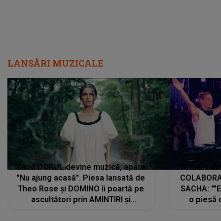
LANSĂRI MUZICALE
Când DORUL devine muzică, apare
Armin 
"Nu ajung acasă". Piesa lansată de
COLABORAR
Theo Rose și DOMINO îi poartă pe
SACHA: ""E
ascultători prin AMINTIRI și
o piesă 
REGĂSIRI, iar drumul emoțiilor
imediat pre