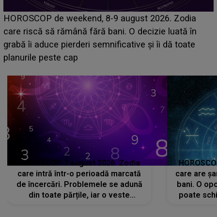
Emanuel a ținut ACEST DETALIU ASCUNS până
acum! În fața Alexandrei, concurentul din Casa Iubirii
face o MĂRTURISIRE NEAȘTEPTATĂ despre mama
sa: "I-am spus și ei în față, eu nu te iubesc pentru
că..."
HOROSCOP 7 august 2026. Zodia
HOROSCOP 
care intră într-o perioadă marcată
care are șa
de încercări. Problemele se adună
bani. O opo
din toate părțile, iar o veste
poate schi
neașteptată îi dă planurile peste
la
cap