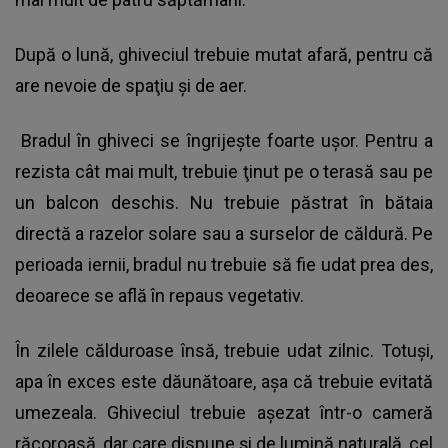
După o lună, ghiveciul trebuie mutat afară, pentru că
are nevoie de spaţiu şi de aer.
Bradul în ghiveci se îngrijeşte foarte uşor. Pentru a
rezista cât mai mult, trebuie ţinut pe o terasă sau pe
un balcon deschis. Nu trebuie păstrat în bătaia
directă a razelor solare sau a surselor de căldură. Pe
perioada iernii, bradul nu trebuie să fie udat prea des,
deoarece se află în repaus vegetativ.
În zilele călduroase însă, trebuie udat zilnic. Totuşi,
apa în exces este dăunătoare, aşa că trebuie evitată
umezeala.
Ghiveciul trebuie aşezat într-o cameră
răcoroasă
, dar care dispune şi de lumină naturală, cel