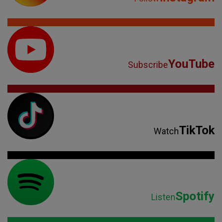
YouTube
Subscribe
TikTok
Watch
Spotify
Listen