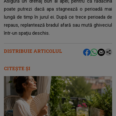
Asigură un drenaj bun al apei, pentru că rădăcina
poate putrezi dacă apa stagnează o perioadă mai
lungă de timp în jurul ei. După ce trece perioada de
repaus, replantează bradul afară sau mută ghiveciul
într-un spaţiu deschis.
DISTRIBUIE ARTICOLUL
CITEȘTE ȘI