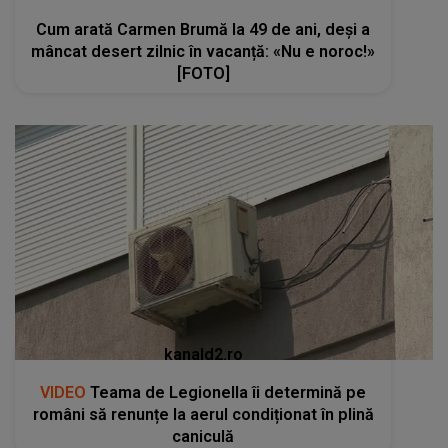
Cum arată Carmen Brumă la 49 de ani, deși a
mâncat desert zilnic în vacanță: «Nu e noroc!»
[FOTO]
kanald2.ro
VIDEO
Teama de Legionella îi determină pe
români să renunțe la aerul condiționat în plină
caniculă