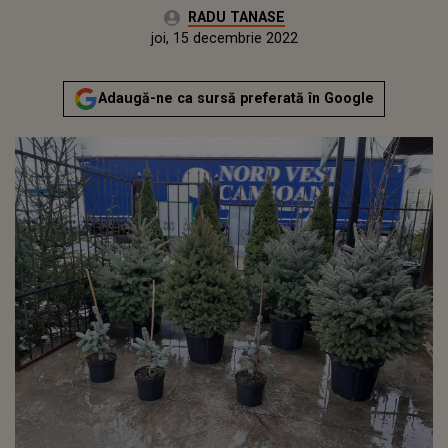
Autor:
RADU TANASE
Publicat:
joi, 16 decembrie 2021
Actualizat:
joi, 15 decembrie 2022
Adaugă-ne ca sursă preferată în Google