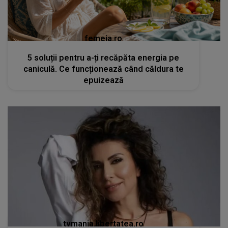
femeia.ro
5 soluții pentru a-ți recăpăta energia pe
caniculă. Ce funcționează când căldura te
epuizează
tvmania.libertatea.ro