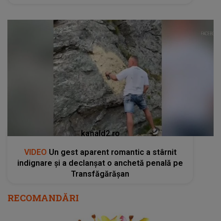
kanald2.ro
VIDEO
Un gest aparent romantic a stârnit
indignare și a declanșat o anchetă penală pe
Transfăgărășan
RECOMANDĂRI