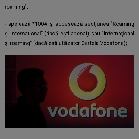
roaming";
- apelează *100# şi accesează secţiunea "Roaming
şi internaţional" (dacă eşti abonat) sau "Internaţional
şi roaming" (dacă eşti utilizator Cartela Vodafone);