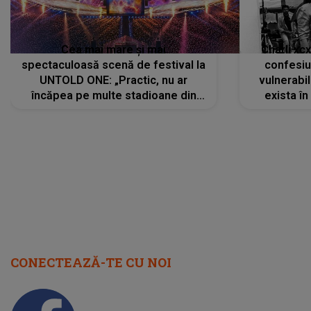
Cea mai mare și mai
Charli xc
spectaculoasă scenă de festival la
confesiu
UNTOLD ONE: „Practic, nu ar
vulnerabil
încăpea pe multe stadioane din
exista în
lume”. Evenimentul începe joi, 6
august 2026
CONECTEAZĂ-TE CU NOI