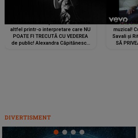
De această dată, "Dilaila" se simte
COLABORAR
altfel printr-o interpretare care NU
muzical! C
POATE FI TRECUTĂ CU VEDEREA
Savali și Ri
de public! Alexandra Căpitănescu
SĂ PRIV
a lansat VERSIUNEA LIVE a piesei
DIVERTISMENT