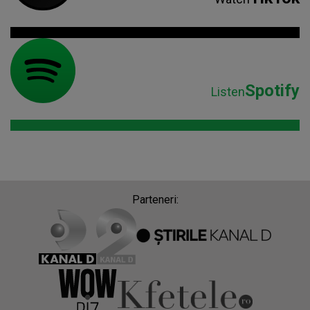
Spotify
Listen
Parteneri: