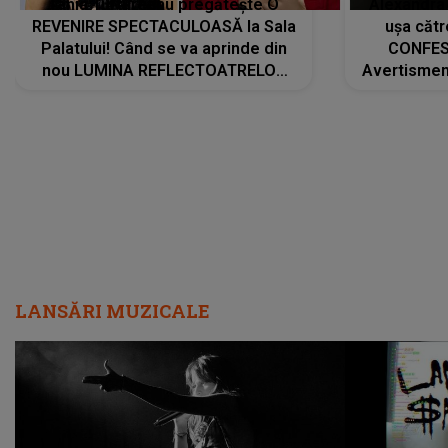
Tania Turtureanu pregătește O
Alexandra
REVENIRE SPECTACULOASĂ la Sala
ușa cătr
Palatului! Când se va aprinde din
CONFES
nou LUMINA REFLECTOATRELOR
Avertismentu
pentru artistă: " Vor fi multe
rămas ÎNT
cântece noi, în premieră. Cântece
au format-
care abia acum învață să respire"
"Am f
LANSĂRI MUZICALE