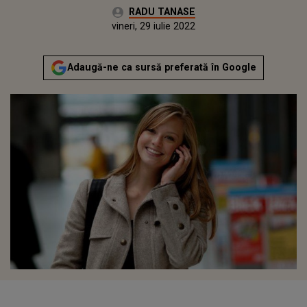
Autor:
RADU TANASE
Publicat:
joi, 29 iulie 2021
Actualizat:
vineri, 29 iulie 2022
Adaugă-ne ca sursă preferată în Google