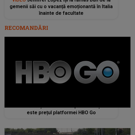
gemenii săi cu o vacanță emoționantă în Italia
înainte de facultate
RECOMANDĂRI
Cât costă să-ți activezi HBO prin cablu și care
este prețul platformei HBO Go