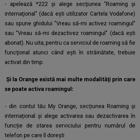
- apelează *222 şi alege secţiunea "Roaming şi
internaţional" (dacă eşti utilizator Cartela Vodafone)
sau spune ghidului "Vreau să-mi activez roamingul"
sau "Vreau să-mi dezactivez roamingul" (dacă eşti
abonat). Nu uita, pentru ca serviciul de roaming să fie
funcţional atunci când eşti în străinătate, trebuie
activat din timp.
Şi la Orange există mai multe modalităţi prin care
se poate activa roamingul:
- din contul tău My Orange, secțiunea Roaming și
internațional şi alege activarea sau dezactivarea în
funcție de starea serviciului pentru numărul de
telefon pe care îl doreşti