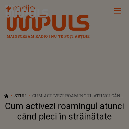
Radio Impuls
STIRI
CUM ACTIVEZI ROAMINGUL ATUNCI CÂND
PLECI ÎN STRĂINĂTATE
Cum activezi roamingul atunci
când pleci în străinătate