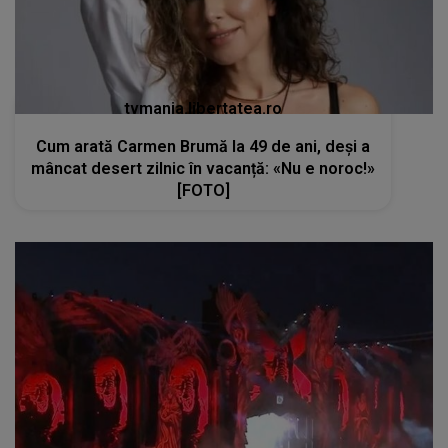
tvmania.libertatea.ro
Cum arată Carmen Brumă la 49 de ani, deși a
mâncat desert zilnic în vacanță: «Nu e noroc!»
[FOTO]