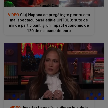
kanald2.ro
VIDEO
Cluj-Napoca se pregătește pentru cea
mai spectaculoasă ediție UNTOLD: sute de
mii de participanți și un impact economic de
120 de milioane de euro
kanald2.ro
VIDEO
Jennifer Lopez își ia rămas bun de la