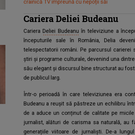
crainică TV împreună cu nepoții săi
Cariera Deliei Budeanu
Cariera
Deliei Budeanu
în televiziune a începu
începuturile sale în România, Delia deven
telespectatorii români. Pe parcursul cariere
știri și programe culturale, devenind una dintre
său elegant și discursul bine structurat au fost 
de publicul larg.
Într-o perioadă în care televiziunea era con
Budeanu a reușit să păstreze un echilibru într
de a aduce un conținut de calitate pe micile 
jurnalist, alături de carisma sa naturală, a
generațiile viitoare de jurnaliști. De-a lung