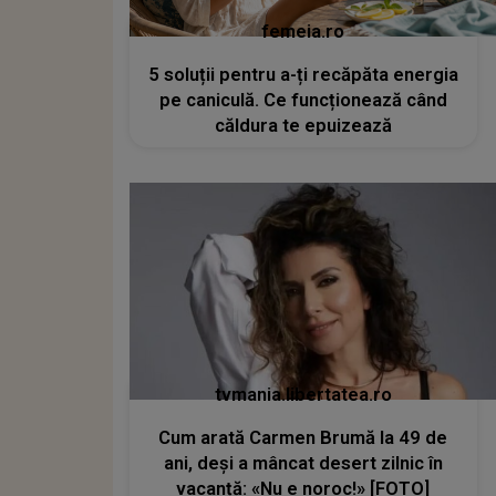
femeia.ro
5 soluții pentru a-ți recăpăta energia
pe caniculă. Ce funcționează când
căldura te epuizează
tvmania.libertatea.ro
Cum arată Carmen Brumă la 49 de
ani, deși a mâncat desert zilnic în
vacanță: «Nu e noroc!» [FOTO]