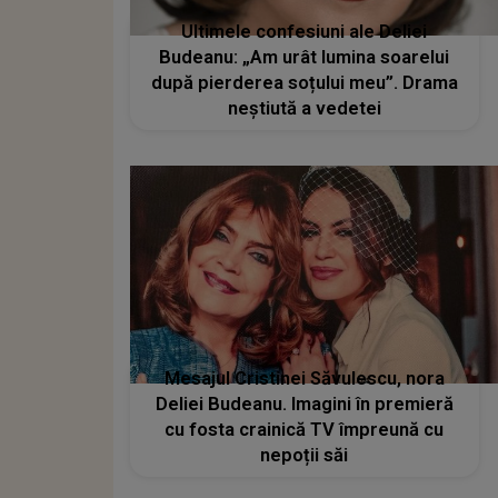
Ultimele confesiuni ale Deliei
Budeanu: „Am urât lumina soarelui
după pierderea soțului meu”. Drama
neștiută a vedetei
Mesajul Cristinei Săvulescu, nora
Deliei Budeanu. Imagini în premieră
cu fosta crainică TV împreună cu
nepoții săi