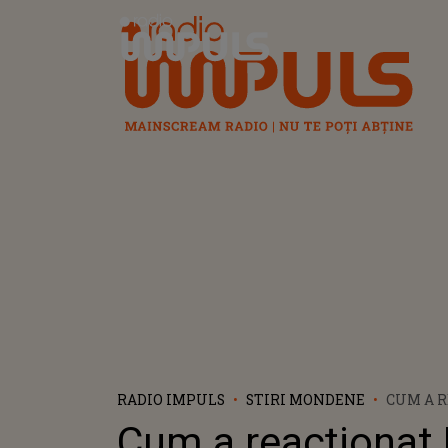
Radio Impuls
RADIO IMPULS
STIRI MONDENE
CUM A 
DANA B
Cum a reacționat
CE A AFL