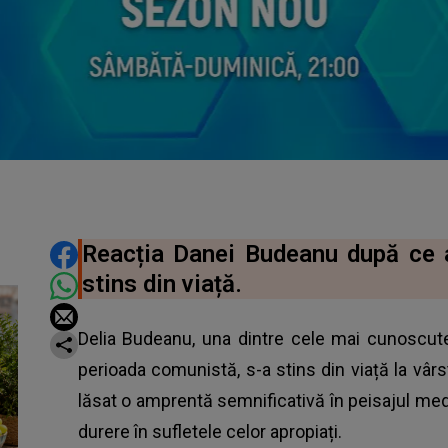
DISTRIBUIE ARTICOLUL
Reacția Danei Budeanu după ce a
stins din viață.
Delia Budeanu, una dintre cele mai cunoscute 
perioada comunistă, s-a stins din viață la vâr
lăsat o amprentă semnificativă în peisajul med
durere în sufletele celor apropiați.