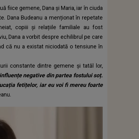
ă fiice gemene, Dana și Maria, iar în ciuda
acte. Dana Budeanu a menționat în repetate
at, copiii și relațiile familiale au fost
viu, Dana a vorbit despre echilibrul pe care
ind că nu a existat niciodată o tensiune în
ii constante dintre gemene și tatăl lor,
nfluențe negative din partea fostului soț.
ația fetițelor, iar eu voi fi mereu foarte
eanu.