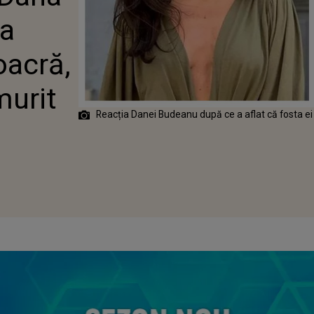
 DELIA
 a
U, A MURIT
oacră,
murit
Reacția Danei Budeanu după ce a aflat că fosta ei 