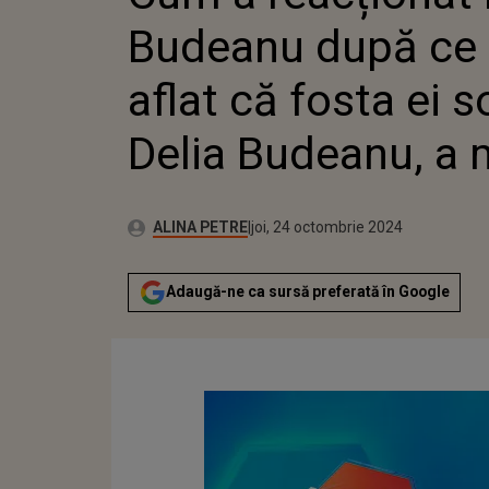
SOACRĂ,
Budeanu după ce
BUDEAN
aflat că fosta ei s
Delia Budeanu, a 
Publicat:
Autor:
joi, 24 octombrie 2024
Actualizat:
ALINA PETRE
joi, 24 octombrie 2024
Adaugă-ne ca sursă preferată în Google