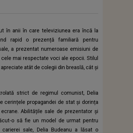
t în anii în care televiziunea era încă la
ind rapid o prezență familiară pentru
i sale, a prezentat numeroase emisiuni de
 cele mai respectate voci ale epocii. Stilul
apreciate atât de colegii din breaslă, cât și
trolată strict de regimul comunist, Delia
e cerințele propagandei de stat și dorința
ecrane. Abilitățile sale de prezentator și
u făcut-o să fie un model de urmat pentru
ul carierei sale, Delia Budeanu a lăsat o