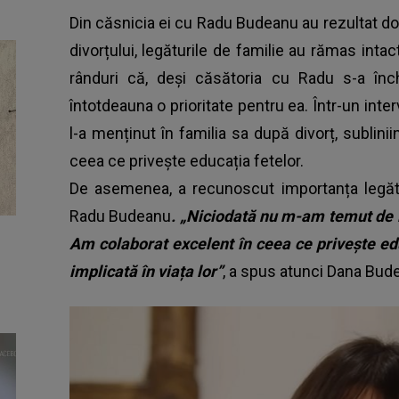
Din căsnicia ei cu Radu Budeanu au rezultat dou
divorțului, legăturile de familie au rămas int
rânduri că, deși căsătoria cu Radu s-a închei
întotdeauna o prioritate pentru ea. Într-un inter
l-a menținut în familia sa după divorț, sublini
ceea ce privește educația fetelor.
De asemenea, a recunoscut importanța legătur
Radu Budeanu
. „Niciodată nu m-am temut de i
Am colaborat excelent în ceea ce privește educ
implicată în viața lor”
, a spus atunci Dana Bud