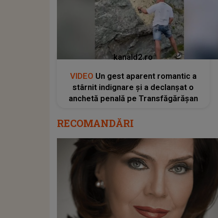
kanald2.ro
VIDEO
Un gest aparent romantic a
stârnit indignare și a declanșat o
anchetă penală pe Transfăgărășan
RECOMANDĂRI