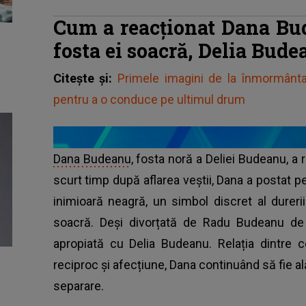
Cum a reacționat Dana Bud
fosta ei soacră, Delia Bude
Citește și:
Primele imagini de la înmormânta
pentru a o conduce pe ultimul drum
Dana Budeanu
, fosta noră a Deliei Budeanu, a r
scurt timp după aflarea veștii, Dana a postat pe
inimioară neagră, un simbol discret al dureri
soacră. Deși divorțată de Radu Budeanu de 
apropiată cu Delia Budeanu. Relația dintre
reciproc și afecțiune, Dana continuând să fie ală
separare.