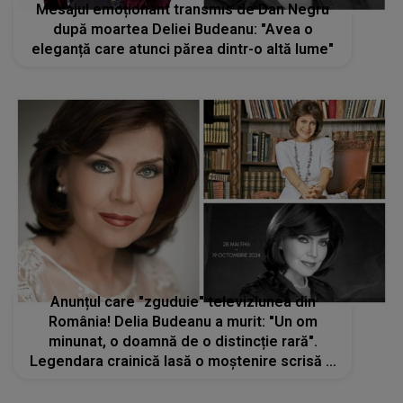
Anunțul care "zguduie" televiziunea din
România! Delia Budeanu a murit: "Un om
minunat, o doamnă de o distincție rară".
Legendara crainică lasă o moștenire scrisă și
vizuală
STIRI MONDENE