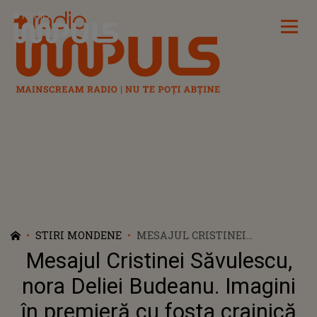
Radio Impuls
STIRI MONDENE
MESAJUL CRISTINEI
SĂVULESCU, NORA DELIEI
Mesajul Cristinei Săvulescu,
BUDEANU. IMAGINI ÎN
PREMIERĂ CU FOSTA CRAINICĂ
nora Deliei Budeanu. Imagini
TV ÎMPREUNĂ CU NEPOȚII SĂI
în premieră cu fosta crainică