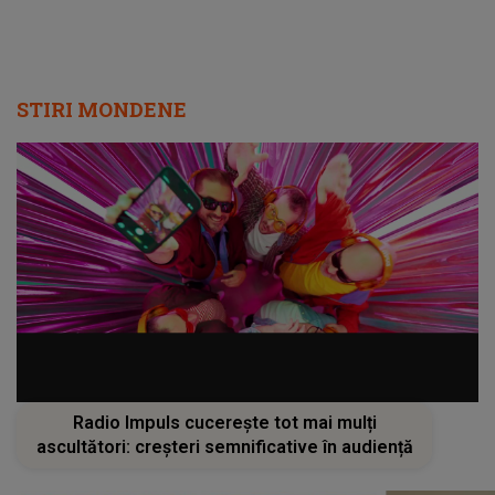
Radio Impuls cucerește tot mai mulți
ascultători: creșteri semnificative în audiență
Cât de bine îi merge Andreei
MĂRTURIA