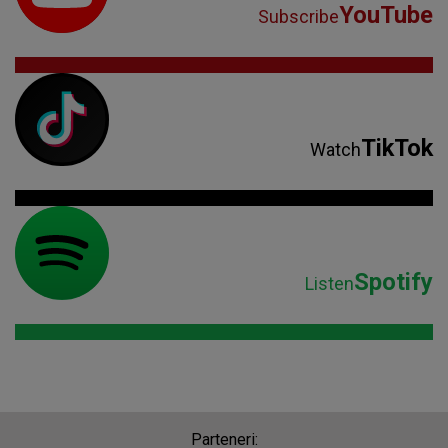
Spotify
Listen
Parteneri: