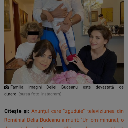
Familia Imagini Deliei Budeanu este devastată de
durere
(sursa foto: Instagram)
Citește și:
Anunțul care "zguduie" televiziunea din
România! Delia Budeanu a murit: "Un om minunat, o