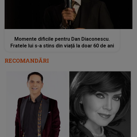
RECOMANDĂRI
Mesajul emoționant transmis de Dan Negru
după moartea Deliei Budeanu: "Avea o
eleganță care atunci părea dintr-o altă lume"