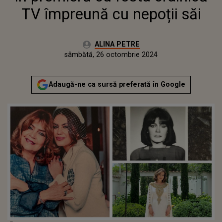
TV împreună cu nepoții săi
Autor:
ALINA PETRE
Publicat:
sâmbătă, 26 octombrie 2024
Actualizat:
sâmbătă, 26 octombrie 2024
Adaugă-ne ca sursă preferată în Google