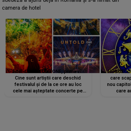
LINE-UP UNTOLD ONE, prima zi.
HOROSCOP 
Cine sunt artiștii care deschid
care scap
festivalul și de la ce ore au loc
nou capitol
cele mai așteptate concerte pe
care a
scena principală?
perioadă 
CONECTEAZĂ-TE CU NOI