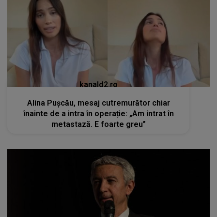
Alina Pușcău, mesaj cutremurător chiar
înainte de a intra în operație: „Am intrat în
metastază. E foarte greu”
kanald2.ro
Momente dificile pentru Dan Diaconescu.
Fratele lui s-a stins din viață la doar 60 de ani