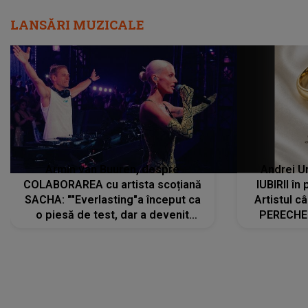
Armin van Buuren, despre
Andrei U
COLABORAREA cu artista scoțiană
IUBIRII în
SACHA: ""Everlasting"a început ca
Artistul 
o piesă de test, dar a devenit
PERECHE 
imediat preferata fanilor. Sacha și
care aleg
cu mine știam că nu am putea să o
același dr
păstrăm doar pentru noi prea mult
R
timp"
DIVERTISMENT