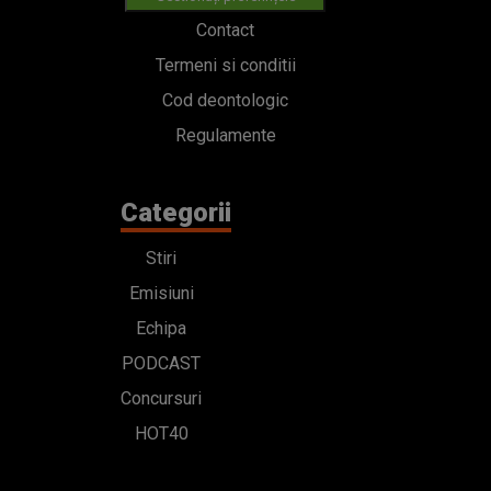
Categorii
Stiri
Emisiuni
Echipa
PODCAST
Concursuri
HOT40
Contact
Bd. Mărăști 65-67,
Romexpo Intrarea C,
Pavilion T, sector 1
office@radioimpuls.ro