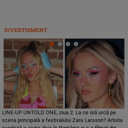
Ce a dezvăluit noua concurentă din "Casa Iubirii" l-a
luat prin surprindere pe Emanuel. CINE ESTE
BĂIATUL VIZAT de Alexandra?! Aflându-se în fața
faptului împlinit, A RECUNOSCUT IMEDIAT: "Am
avut..."