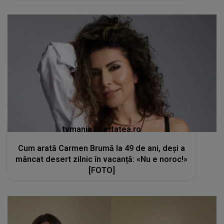
tvmania.libertatea.ro
Cum arată Carmen Brumă la 49 de ani, deși a
mâncat desert zilnic în vacanță: «Nu e noroc!»
[FOTO]
kanald2.ro