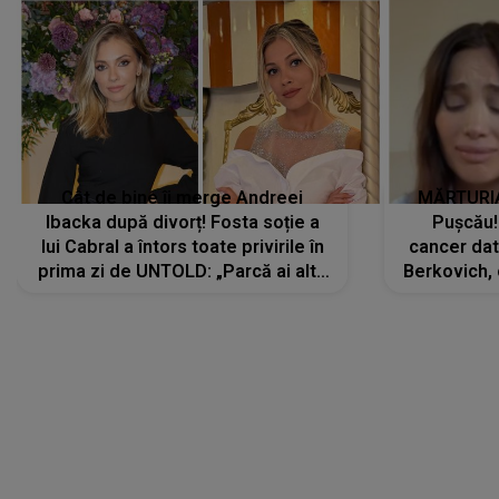
Ibacka după divorț! Fosta soție a
Pușcău!
lui Cabral a întors toate privirile în
cancer dato
prima zi de UNTOLD: „Parcă ai altă
Berkovich, 
strălucire, emani putere,
accident ru
încredere, siguranță...”
Dacă nu 
LANSĂRI MUZICALE