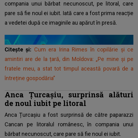
compania unui bărbat necunoscut, pe litoral, care
pare să fie noul ei iubit. Iată care a fost prima reacție
a vedetei după ce imaginile au apărut în presă.
Citește și:
Cum era Irina Rimes în copilărie și ce
amintiri are de la țară, din Moldova: „Pe mine și pe
fratele meu, a stat tot timpul această povară de a
întreține gospodăria”
Anca Țurcașiu, surprinsă alături
de noul iubit pe litoral
Anca Țurcașiu a fost surprinsă de către paparazzi
Cancan pe litoralul românesc, în compania unui
bărbat necunoscut, care pare să fie noul ei iubit.