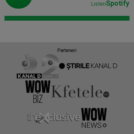
Spotify
Listen
Parteneri: