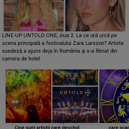
Ce a dezvăluit noua concurentă din "Casa Iubirii" l-a
luat prin surprindere pe Emanuel. CINE ESTE
BĂIATUL VIZAT de Alexandra?! Aflându-se în fața
faptului împlinit, A RECUNOSCUT IMEDIAT: "Am
avut..."
LINE-UP UNTOLD ONE, prima zi.
HOROSCOP 
Cine sunt artiștii care deschid
care scap