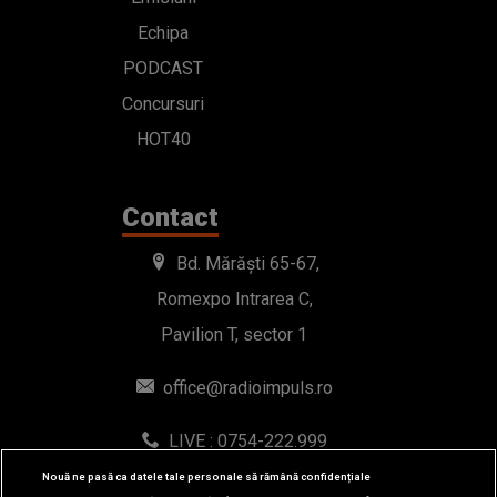
Echipa
PODCAST
Concursuri
HOT40
Contact
Bd. Mărăști 65-67,
Romexpo Intrarea C,
Pavilion T, sector 1
office@radioimpuls.ro
LIVE : 0754-222.999
WhatsApp: 0754-222.999
Nouă ne pasă ca datele tale personale să rămână confidențiale