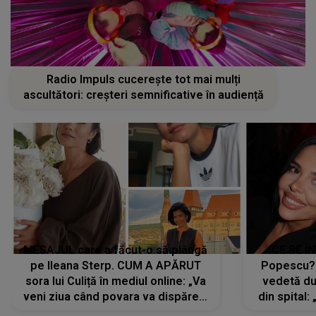
Radio Impuls cucerește tot mai mulți
ascultători: creșteri semnificative în audiență
MESAJUL care a făcut-o să plângă
CE SE Î
pe Ileana Sterp. CUM A APĂRUT
Popescu?
sora lui Culiță în mediul online: „Va
vedetă du
veni ziua când povara va dispărea,
din spital:
iar lacrimile...”