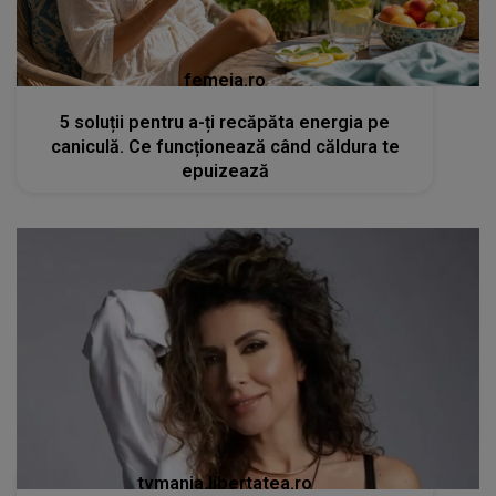
femeia.ro
5 soluții pentru a-ți recăpăta energia pe
caniculă. Ce funcționează când căldura te
epuizează
tvmania.libertatea.ro