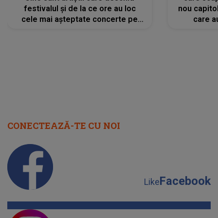
festivalul și de la ce ore au loc
nou capitol
cele mai așteptate concerte pe
care a
scena principală?
perioadă 
CONECTEAZĂ-TE CU NOI
Facebook
Like