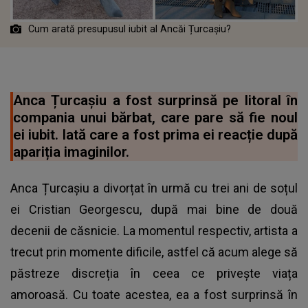
Cum arată presupusul iubit al Ancăi Țurcașiu?
Anca Țurcașiu a fost surprinsă pe litoral în
compania unui bărbat, care pare să fie noul
ei iubit. Iată care a fost prima ei reacție după
apariția imaginilor.
Anca Țurcașiu a divorțat în urmă cu trei ani de soțul
ei Cristian Georgescu, după mai bine de două
decenii de căsnicie. La momentul respectiv, artista a
trecut prin momente dificile, astfel că acum alege să
păstreze discreția în ceea ce privește viața
amoroasă. Cu toate acestea, ea a fost surprinsă în