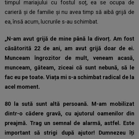
timpul mariajului cu fostul soț, ea se ocupa de
carieră și de familie și nu avea timp să aibă grijă de
ea, însă acum, lucrurile s-au schimbat.
„N-am avut grijă de mine până la divorț. Am fost
căsătorită 22 de ani, am avut grijă doar de ei.
Munceam îngrozitor de mult, veneam acasă,
munceam, găteam, ziceai că sunt nebună, să le
fac eu pe toate. Viața mi s-a schimbat radical de la
acel moment.
80 la sută sunt altă persoană. M-am mobilizat
dintr-o cădere gravă, cu ajutorul oamenilor din
preajmă. Trag un semnal de alarmă, astfel. Este
important să strigi după ajutor! Dumnezeu îți