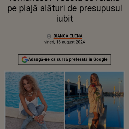
pe plajă alături de presupusul
iubit
Autor:
BIANCA ELENA
Publicat:
vineri, 16 august 2024
Actualizat:
vineri, 16 august 2024
Adaugă-ne ca sursă preferată în Google