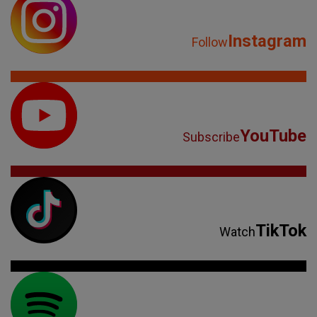
Instagram
Follow
YouTube
Subscribe
TikTok
Watch