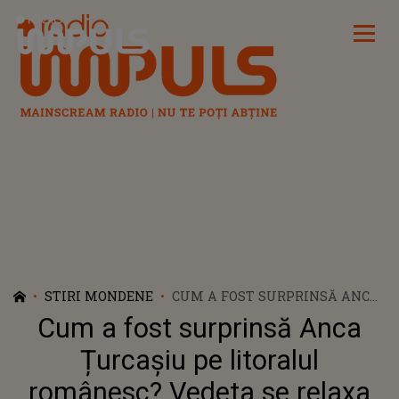
Radio Impuls
STIRI MONDENE
CUM A FOST SURPRINSĂ ANCA
ȚURCAȘIU PE LITORALUL
Cum a fost surprinsă Anca
ROMÂNESC? VEDETA SE RELAXA
PE PLAJĂ ALĂTURI DE
Țurcașiu pe litoralul
PRESUPUSUL IUBIT
românesc? Vedeta se relaxa