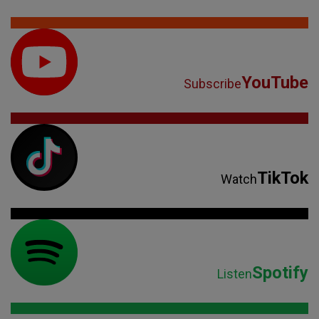
YouTube
Subscribe
TikTok
Watch
Spotify
Listen