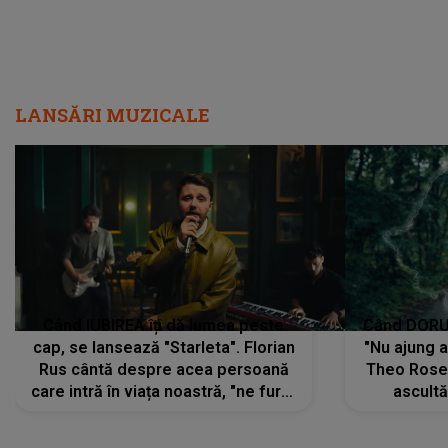
LANSĂRI MUZICALE
Când IUBIREA îți dă lumea peste
Când DORUL
cap, se lansează "Starleta". Florian
"Nu ajung 
Rus cântă despre acea persoană
Theo Rose 
care intră în viața noastră, "ne fură"
ascultă
toate PRIVIRILE, toate GÂNDURILE,
REGĂSIRI
tot UNIVERSUL și fără să ne dăm
trece pr