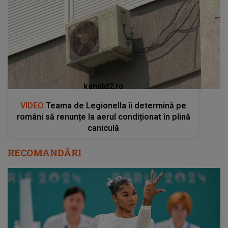
kanald2.ro
VIDEO
Teama de Legionella îi determină pe
români să renunțe la aerul condiționat în plină
caniculă
RECOMANDĂRI