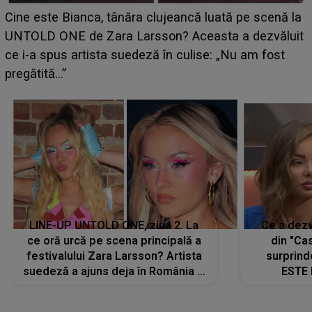
HOROSCOP 11 august 2026. Marte intră în Rac și
aduce tensiuni uriașe pentru o zodie! Conflictele
t
izbucnesc din senin în jurul ei, iar o situație dificilă
scapă de sub control
LINE-UP UNTOLD ONE, ziua 2. La
Ce a dezv
ce oră urcă pe scena principală a
din "Cas
festivalului Zara Larsson? Artista
surprind
suedeză a ajuns deja în România și
ESTE 
s-a filmat din camera de hotel
Alexandr
faptului 