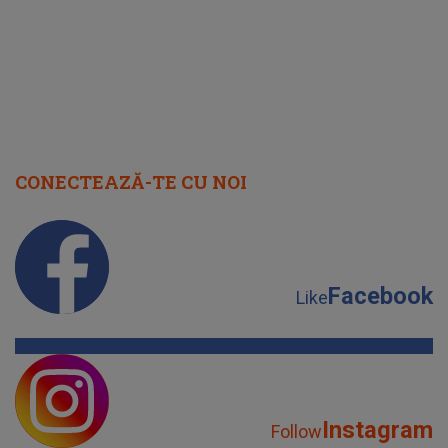
IMED
CONECTEAZĂ-TE CU NOI
Facebook
Like
Instagram
Follow