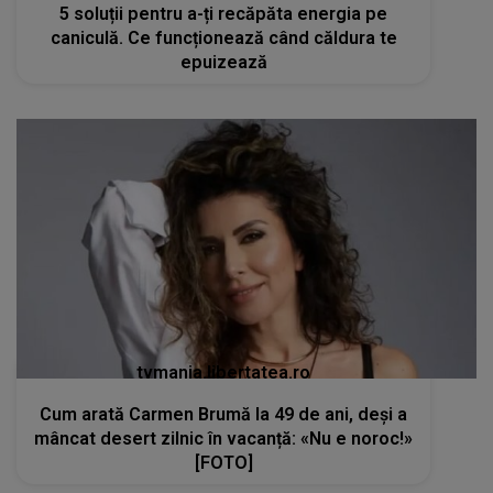
5 soluții pentru a-ți recăpăta energia pe
caniculă. Ce funcționează când căldura te
epuizează
tvmania.libertatea.ro
Cum arată Carmen Brumă la 49 de ani, deși a
mâncat desert zilnic în vacanță: «Nu e noroc!»
[FOTO]