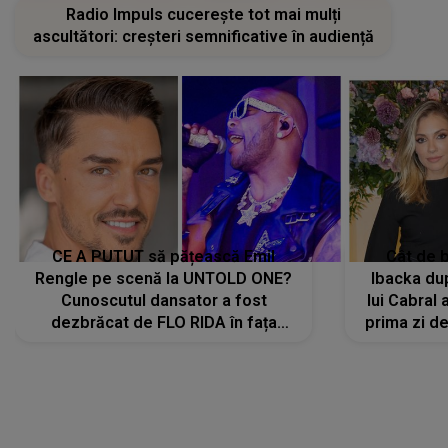
Radio Impuls cucerește tot mai mulți
ascultători: creșteri semnificative în audiență
CE A PUTUT să pățească Emil
Cât de b
Rengle pe scenă la UNTOLD ONE?
Ibacka dup
Cunoscutul dansator a fost
lui Cabral a
dezbrăcat de FLO RIDA în fața
prima zi d
tuturor: „Mi-a dat hainele lui. Ce s-a
strălu
întâmplat mai exact...”
încre