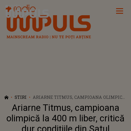
Radio Impuls
STIRI
ARIARNE TITMUS, CAMPIOANA OLIMPICĂ
LA 400 M LIBER, CRITICĂ DUR CONDIȚIILE
Ariarne Titmus, campioana
DIN SATUL OLIMPIC: "AM TRĂIT ÎN
MIZERIE"
olimpică la 400 m liber, critică
dur condițiile din Satul