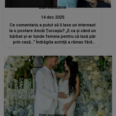
Stiri mondene
14 dec 2025
Ce comentariu a putut să îi lase un internaut
la o postare Ancăi Țurcașiu? „E ca și când un
bărbat și-ar tunde femeia pentru că lasă păr
prin casă...” Îndrăgita actriță a rămas fără
cuvinte: „Ce comparație...”
Stiri mondene