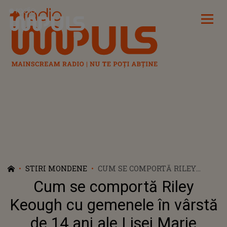
Radio Impuls
STIRI MONDENE
CUM SE COMPORTĂ RILEY
KEOUGH CU GEMENELE ÎN
Cum se comportă Riley
VÂRSTĂ DE 14 ANI ALE LISEI
MARIE PRESELEY
Keough cu gemenele în vârstă
de 14 ani ale Lisei Marie