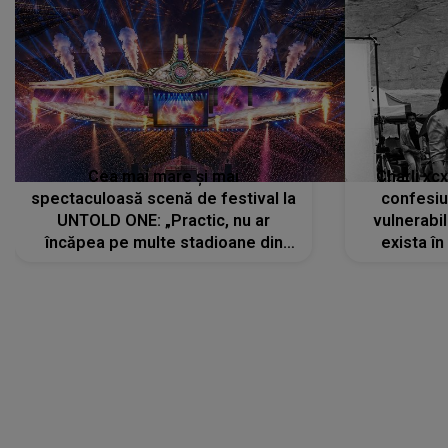
Cea mai mare și mai
Charli xc
spectaculoasă scenă de festival la
confesiu
UNTOLD ONE: „Practic, nu ar
vulnerabil
încăpea pe multe stadioane din
exista în
lume”. Evenimentul începe joi, 6
august 2026