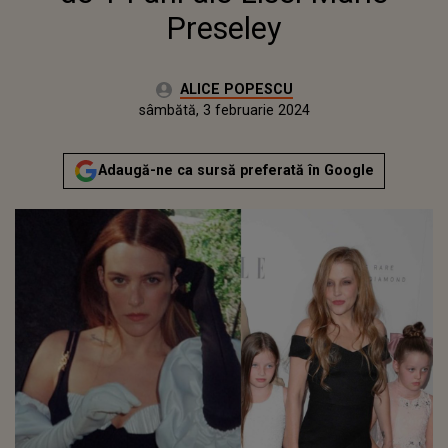
Preseley
Autor:
ALICE POPESCU
Publicat:
vineri, 3 februarie 2023
Actualizat:
sâmbătă, 3 februarie 2024
Adaugă-ne ca sursă preferată în Google