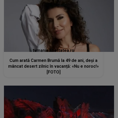
tvmania.libertatea.ro
Cum arată Carmen Brumă la 49 de ani, deși a
mâncat desert zilnic în vacanță: «Nu e noroc!»
[FOTO]