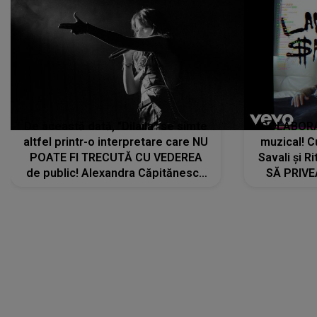
De această dată, "Dilaila" se simte
COLABORAR
altfel printr-o interpretare care NU
muzical! C
POATE FI TRECUTĂ CU VEDEREA
Savali și Ri
de public! Alexandra Căpitănescu
SĂ PRIV
a lansat VERSIUNEA LIVE a piesei