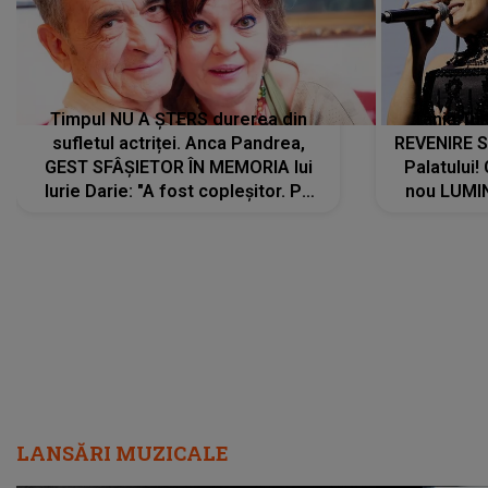
Timpul NU A ȘTERS durerea din
Tania Tu
sufletul actriței. Anca Pandrea,
REVENIRE 
GEST SFÂȘIETOR ÎN MEMORIA lui
Palatului!
Iurie Darie: "A fost copleșitor. Pe
nou LUMI
măsură ce trece timpul parcă..."
pentru a
cântece no
care abia 
LANSĂRI MUZICALE