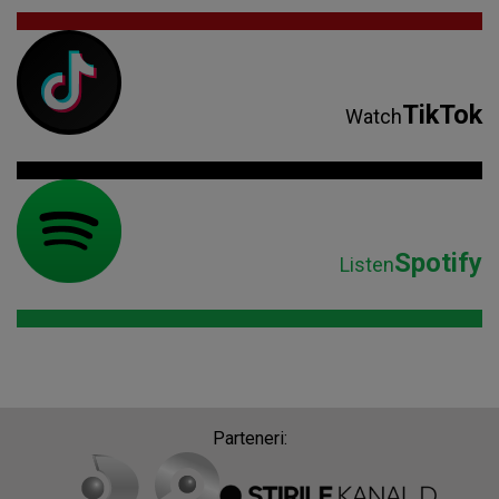
TikTok
Watch
Spotify
Listen
Parteneri: