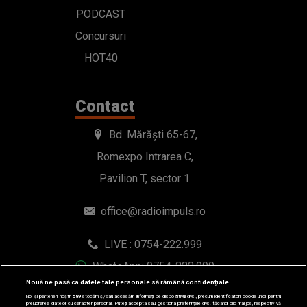
PODCAST
Concursuri
HOT40
Contact
Bd. Mărăști 65-67,
Romexpo Intrarea C,
Pavilion T, sector 1
office@radioimpuls.ro
LIVE : 0754-222.999
WhatsApp: 0754-222.999
Nouă ne pasă ca datele tale personale să rămână confidențiale
Noi și partenerii noștri
589
stocăm și/sau accesăm informații pe dispozitivul dvs., precum identificatorii cookie unici pentru
prelucrarea datelor cu caracter personal. Puteți accepta sau gestiona preferințele dvs. făcând clic mai jos, respectiv vă