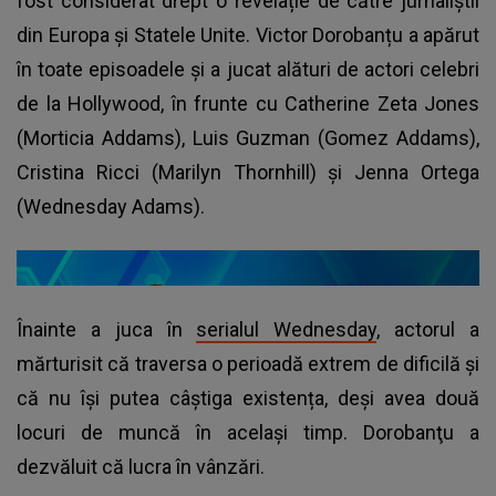
fost considerat drept o revelație de către jurnaliștii
din Europa și Statele Unite. Victor Dorobanțu a apărut
în toate episoadele și a jucat alături de actori celebri
de la Hollywood, în frunte cu Catherine Zeta Jones
(Morticia Addams), Luis Guzman (Gomez Addams),
Cristina Ricci (Marilyn Thornhill) și Jenna Ortega
(Wednesday Adams).
Înainte a juca în
serialul Wednesday
, actorul a
mărturisit că traversa o perioadă extrem de dificilă și
că nu își putea câștiga existența, deși avea două
locuri de muncă în același timp. Dorobanţu a
dezvăluit că lucra în vânzări.