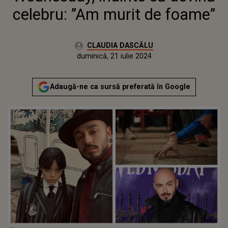
celebru: ”Am murit de foame”
Autor:
CLAUDIA DASCĂLU
Publicat:
vineri, 21 iulie 2023
Actualizat:
duminică, 21 iulie 2024
Adaugă-ne ca sursă preferată în Google