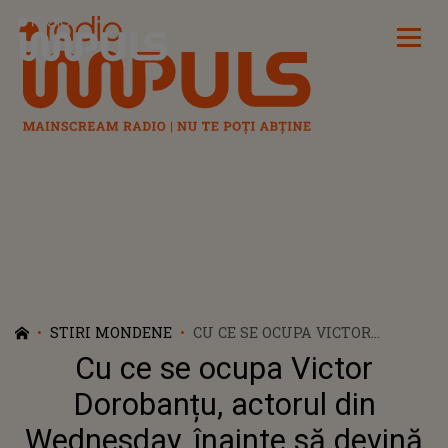
Radio Impuls
STIRI MONDENE
CU CE SE OCUPA VICTOR
DOROBANȚU, ACTORUL DIN
Cu ce se ocupa Victor
WEDNESDAY, ÎNAINTE SĂ
DEVINĂ CELEBRU: ”AM MURIT
Dorobanțu, actorul din
DE FOAME”
Wednesday, înainte să devină