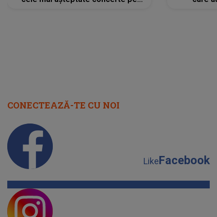
scena principală?
perioadă 
CONECTEAZĂ-TE CU NOI
Facebook
Like