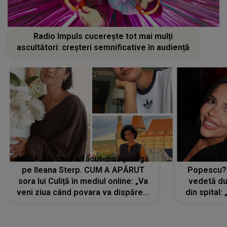
Radio Impuls cucerește tot mai mulți
ascultători: creșteri semnificative în audiență
MESAJUL care a făcut-o să plângă
CE SE Î
pe Ileana Sterp. CUM A APĂRUT
Popescu?
sora lui Culiță în mediul online: „Va
vedetă du
veni ziua când povara va dispărea,
din spital:
iar lacrimile...”