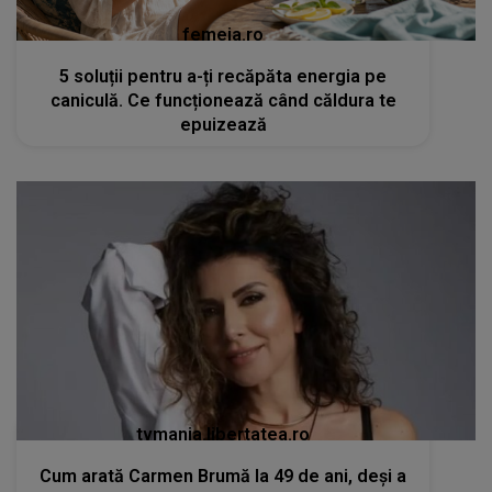
femeia.ro
5 soluții pentru a-ți recăpăta energia pe
caniculă. Ce funcționează când căldura te
epuizează
tvmania.libertatea.ro
Cum arată Carmen Brumă la 49 de ani, deși a