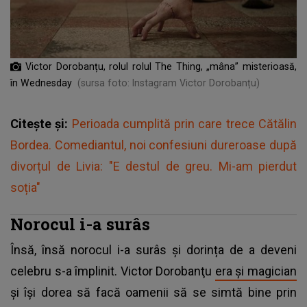
Victor Dorobanțu, rolul rolul The Thing, „mâna” misterioasă,
în Wednesday
(sursa foto: Instagram Victor Dorobanțu)
Citește și:
Perioada cumplită prin care trece Cătălin
Bordea. Comediantul, noi confesiuni dureroase după
divorțul de Livia: "E destul de greu. Mi-am pierdut
soția"
Norocul i-a surâs
Însă, însă norocul i-a surâs și dorința de a deveni
celebru s-a împlinit. Victor Dorobanţu
era și magician
și își dorea să facă oamenii să se simtă bine prin