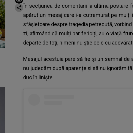
În secțiunea de comentarii la ultima postare 
apărut un mesaj care i-a cutremurat pe mulți i
sfâșietoare despre tragedia petrecută, vorbind 
zi, afirmând că mulți par fericiți, au o viață fr
departe de toți, nimeni nu știe ce e cu adevărat î
Mesajul acestuia pare să fie și un semnal de a
nu judecăm după aparențe și să nu ignorăm tăce
duc în liniște.