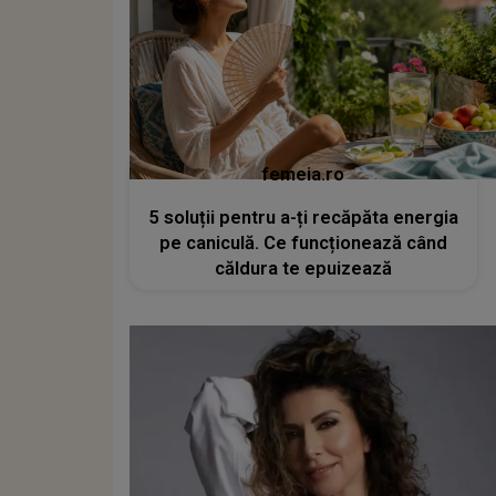
femeia.ro
5 soluții pentru a-ți recăpăta energia
pe caniculă. Ce funcționează când
căldura te epuizează