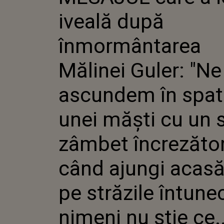
MĂLINEI
iveală după
ASCUND
UNEI MĂ
SIMPLU
înmormântarea
ÎNCREZĂ
CÂND A
Mălinei Guler: "Ne
SAU PE 
ÎNTUNE
NU ȘTIE C
ascundem în spat
INTERNA
CUTREM
unei măști cu un 
AU AFL
zâmbet încrezător
când ajungi acas
pe străzile întune
nimeni nu știe ce..