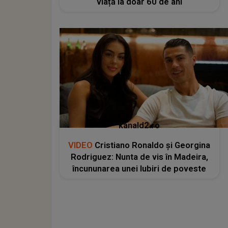
viață la doar 60 de ani
kanald2.ro
VIDEO
Cristiano Ronaldo și Georgina
Rodriguez: Nunta de vis în Madeira,
încununarea unei Iubiri de poveste