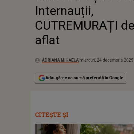
Internauții,
CUTREMURAȚI de
aflat
Publicat:
Autor:
miercuri, 24 decembrie 2025
Actualizat:
ADRIANA MIHAELA
miercuri, 24 decembrie 2025
Adaugă-ne ca sursă preferată în Google
CITEȘTE ȘI