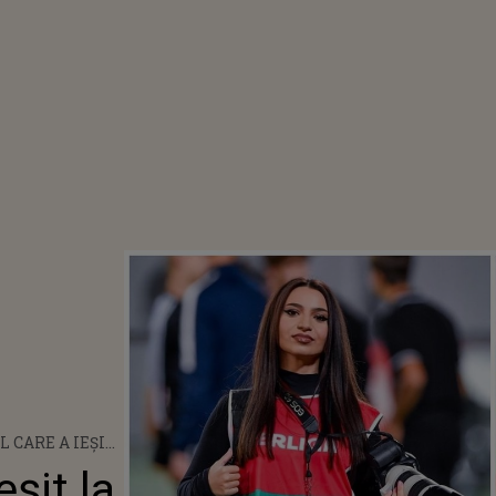
 CARE A IEȘIT
LĂ DUPĂ
șit la
MÂNTAREA