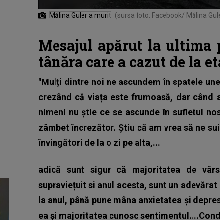
Mălina Guler a murit
(sursa foto: Facebook/ Mălina Gul
Mesajul apărut la ultima 
tânăra care a cazut de la e
"Mulți dintre noi ne ascundem în spatele un
crezând că viața este frumoasă, dar când a
nimeni nu știe ce se ascunde în sufletul nos
zâmbet încrezător. Știu că am vrea să ne sui
învingători de la o zi pe alta,...
adică sunt sigur că majoritatea de vâr
supraviețuit si anul acesta, sunt un adevărat 
la anul, până pune mâna anxietatea și depresi
ea și majoritatea cunosc sentimentul....Cond