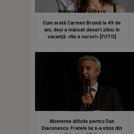
tvmania.libertatea.ro
Cum arată Carmen Brumă la 49 de
ani, deși a mâncat desert zilnic în
vacanță: «Nu e noroc!» [FOTO]
kanald2.ro
Momente dificile pentru Dan
Diaconescu. Fratele lui s-a stins din