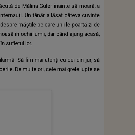
făcută de Mălina Guler înainte să moară, a
nternauți. Un tânăr a lăsat câteva cuvinte
despre măștile pe care unii le poartă zi de
umoasă în ochii lumii, dar când ajung acasă,
n sufletul lor.
larmă. Să fim mai atenți cu cei din jur, să
rile. De multe ori, cele mai grele lupte se