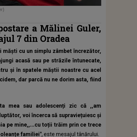
er)
postare a Mălinei Guler,
tajul 7 din Oradea
ei măști cu un simplu zâmbet încrezător,
jungi acasă sau pe străzile întunecate,
tru și în spatele măștii noastre cu acel
cidem, dar parcă nu ne dorim asta, fiind
sta mea sau adolescenți zic că ,,am
luptător, voi încerca să supraviețuiesc și
a pe mine,,...cu toții trăim prin ce trece
oleanțe familiei"
, este mesajul tânărului.