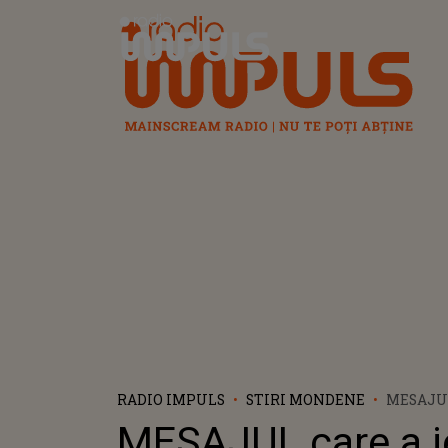
Radio Impuls
RADIO IMPULS
STIRI MONDENE
MESAJUL
LA IVEA
MESAJUL care a ie
ÎNMOR