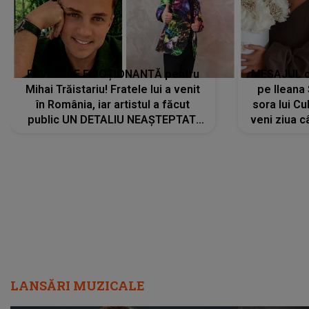
REVEDERE EMOȚIONANTĂ pentru
MESAJUL ca
Mihai Trăistariu! Fratele lui a venit
pe Ilean
în România, iar artistul a făcut
sora lui Cu
public UN DETALIU NEAȘTEPTAT:
veni ziua c
"Nu știu ce să-i zic. Voi ce spuneți
? Să se..."
LANSĂRI MUZICALE