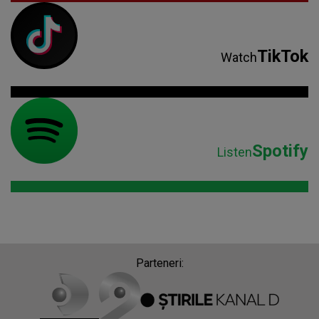
TikTok
Watch
Spotify
Listen
Parteneri: