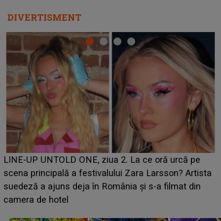
DIVERTISMENT
Ce a dezvăluit noua concurentă din "Casa Iubirii" l-a
luat prin surprindere pe Emanuel. CINE ESTE
BĂIATUL VIZAT de Alexandra?! Aflându-se în fața
faptului împlinit, A RECUNOSCUT IMEDIAT: "Am
avut..."