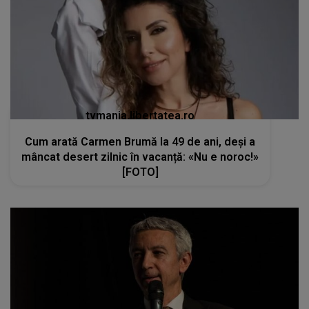
tvmania.libertatea.ro
Cum arată Carmen Brumă la 49 de ani, deși a
mâncat desert zilnic în vacanță: «Nu e noroc!»
[FOTO]