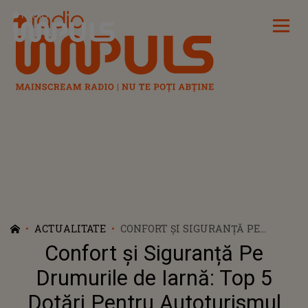
Radio Impuls
ACTUALITATE
CONFORT ȘI SIGURANȚĂ PE
DRUMURILE DE IARNĂ: TOP 5
Confort și Siguranță Pe
DOTĂRI PENTRU AUTOTURISMUL
TĂU
Drumurile de Iarnă: Top 5
Dotări Pentru Autoturismul