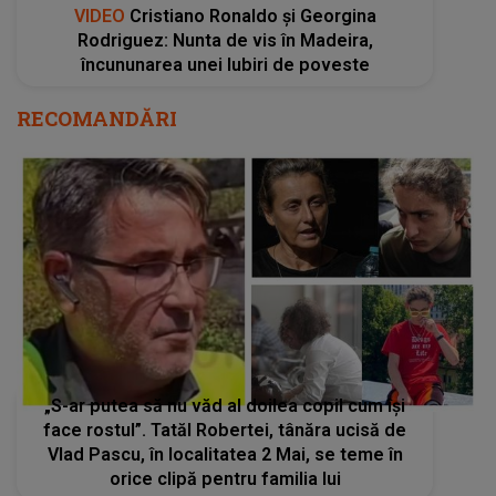
VIDEO
Cristiano Ronaldo și Georgina
Rodriguez: Nunta de vis în Madeira,
încununarea unei Iubiri de poveste
RECOMANDĂRI
„S-ar putea să nu văd al doilea copil cum își
face rostul”. Tatăl Robertei, tânăra ucisă de
Vlad Pascu, în localitatea 2 Mai, se teme în
orice clipă pentru familia lui