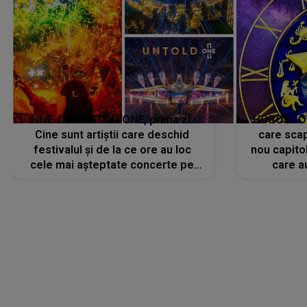
LINE-UP UNTOLD ONE, prima zi.
HOROSCOP 
Cine sunt artiștii care deschid
care scap
festivalul și de la ce ore au loc
nou capitol
cele mai așteptate concerte pe
care a
scena principală?
perioadă 