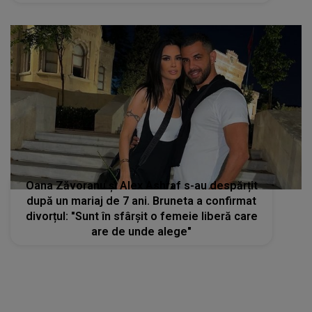
Oana Zăvoranu și Alex Ashraf s-au despărțit
după un mariaj de 7 ani. Bruneta a confirmat
divorțul: "Sunt în sfârșit o femeie liberă care
are de unde alege"