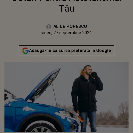
Tău
Autor:
ALICE POPESCU
Publicat:
miercuri, 27 septembrie 2023
Actualizat:
vineri, 27 septembrie 2024
Adaugă-ne ca sursă preferată în Google