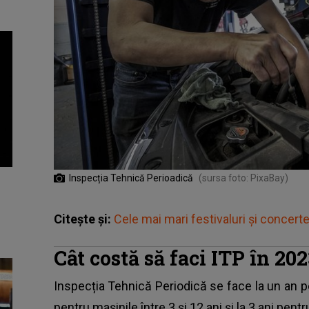
Inspecția Tehnică Perioadică
(sursa foto: PixaBay)
Citește și:
Cele mai mari festivaluri și concerte
Cât costă să faci ITP în 20
Inspecția Tehnică Periodică
se face la un an pe
pentru maşinile între 3 şi 12 ani şi la 3 ani pent