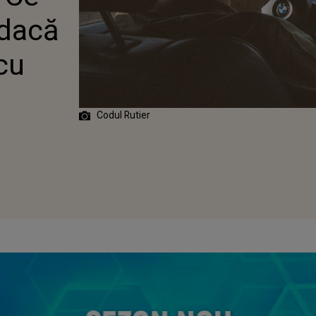
 dacă
cu
Codul Rutier