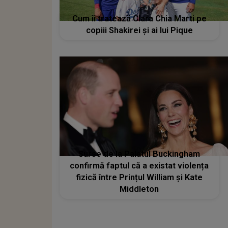
Cum îi tratează Clara Chia Marti pe
copiii Shakirei și ai lui Pique
Surse de la Palatul Buckingham
confirmă faptul că a existat violența
fizică între Prințul William și Kate
Middleton