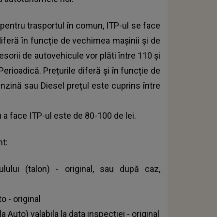
 pentru trasportul în comun, ITP-ul se face
diferă în funcție de vechimea mașinii și de
sesorii de autovehicule vor plăti între 110 și
rioadică. Prețurile diferă și în funcție de
nzină sau Diesel prețul este cuprins între
a face ITP-ul este de 80-100 de lei.
t:
ulului (talon) - original, sau după caz,
o - original
 Auto) valabila la data inspectiei - original