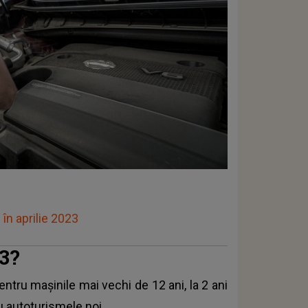
 în aprilie 2023
23?
ntru maşinile mai vechi de 12 ani, la 2 ani
ru autoturismele noi.