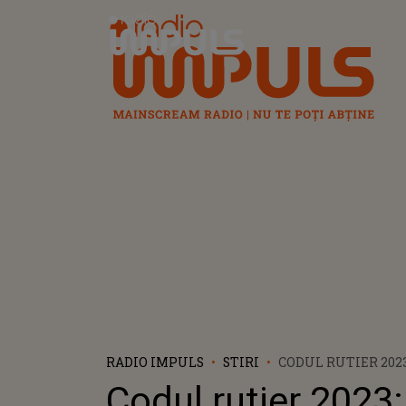
Radio Impuls
RADIO IMPULS
STIRI
CODUL RUTIER 202
PRIMEȘTI DACĂ CI
Codul rutier 2023:
MAȘINA CU ITP-UL