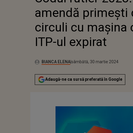
amendă primești
circuli cu mașina 
ITP-ul expirat
Publicat:
Autor:
joi, 30 martie 2023
Actualizat:
BIANCA ELENA
sâmbătă, 30 martie 2024
Adaugă-ne ca sursă preferată în Google