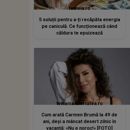
femeia.ro
5 soluții pentru a-ți recăpăta energia
pe caniculă. Ce funcționează când
căldura te epuizează
tvmania.libertatea.ro
Cum arată Carmen Brumă la 49 de
ani, deși a mâncat desert zilnic în
vacanță: «Nu e noroc!» [FOTO]