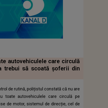
ate autovehiculele care circulă
a trebui să scoată șoferii din
rol de rutină, polițistul constată că nu are
tru toate autovehiculele care circulă pe
ise de motor, sistemul de direcție, cel de