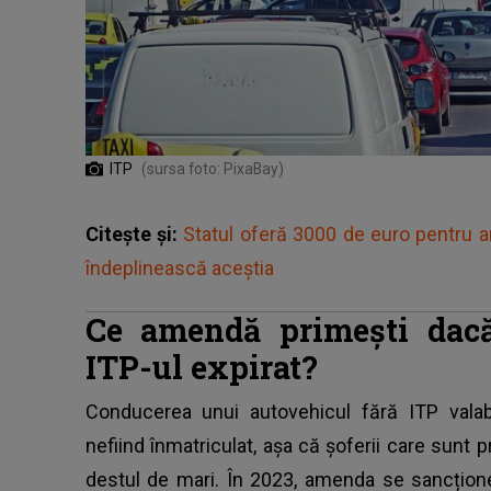
ITP
(sursa foto: PixaBay)
Citește și:
Statul oferă 3000 de euro pentru an
îndeplinească aceștia
Ce amendă primești dacă
ITP-ul expirat?
Conducerea unui autovehicul fără ITP valab
nefiind înmatriculat, așa că șoferii care sunt pr
destul de mari. În 2023, amenda se sancțion