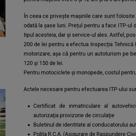
În ceea ce privește mașinile care sunt folosite
odată la șase luni. Prețul pentru a face ITP-ul 
tipul acesteia, dar și service-ul ales. Astfel, po
200 de lei pentru a efectua Inspecția Tehnică Pe
motorizare, așa că pentru un autoturism pe be
120 și 150 de lei.
Pentru motociclete și monopede, costul pentru 
Actele necesare pentru efectuarea ITP-ului sun
Certificat de inmatriculare al autovehic
autorizaţia provizorie de circulaţie
Buletinul de identitate al conducatorului aut
Polita R.C.A. (Asigurare de Raspundere Civila