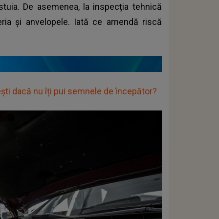
estuia. De asemenea, la inspecția tehnică
seria și anvelopele. Iată ce amendă riscă
ti dacă nu îți pui semnele de începător?