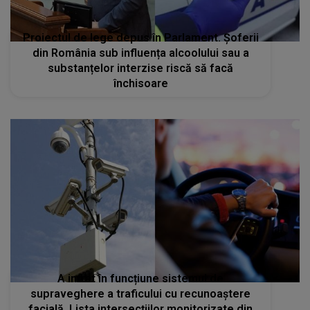
Proiectul de lege depus în Parlament. Șoferii
din România sub influența alcoolului sau a
substanțelor interzise riscă să facă
închisoare
A intrat în funcțiune sistemul de
supraveghere a traficului cu recunoaștere
facială. Lista intersecțiilor monitorizate din