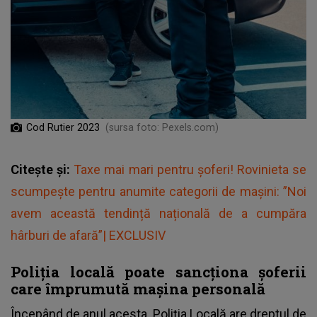
Cod Rutier 2023
(sursa foto: Pexels.com)
Citește și:
Taxe mai mari pentru șoferi! Rovinieta se
scumpește pentru anumite categorii de mașini: ”Noi
avem această tendință națională de a cumpăra
hârburi de afară”| EXCLUSIV
Poliția locală poate sancționa șoferii
care împrumută mașina personală
Începând de anul acesta, Poliția Locală are dreptul de