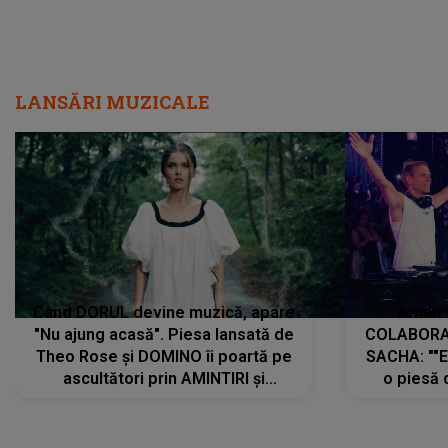
LANSĂRI MUZICALE
Când DORUL devine muzică, apare
Armin 
"Nu ajung acasă". Piesa lansată de
COLABORAR
Theo Rose și DOMINO îi poartă pe
SACHA: ""E
ascultători prin AMINTIRI și
o piesă 
REGĂSIRI, iar drumul emoțiilor
imediat pre
trece prin sufletul publicului:
cu mine șt
"Pentru toți cei care au plecat
păstrăm do