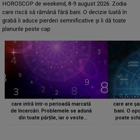
Emanuel a ținut ACEST DETALIU ASCUNS până
acum! În fața Alexandrei, concurentul din Casa Iubirii
face o MĂRTURISIRE NEAȘTEPTATĂ despre mama
sa: "I-am spus și ei în față, eu nu te iubesc pentru
că..."
HOROSCOP 7 august 2026. Zodia
HOROSCOP 
care intră într-o perioadă marcată
care are șa
de încercări. Problemele se adună
bani. O opo
din toate părțile, iar o veste
poate schi
neașteptată îi dă planurile peste
la
cap