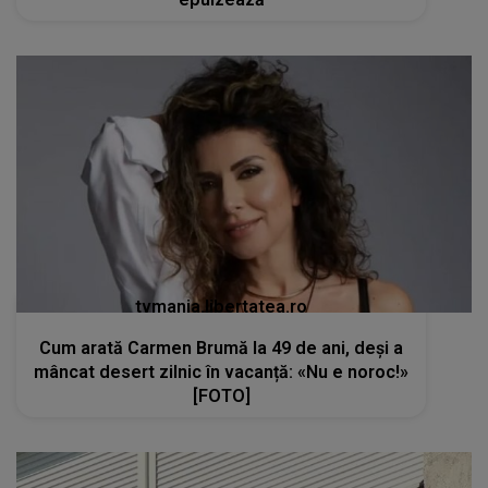
tvmania.libertatea.ro
Cum arată Carmen Brumă la 49 de ani, deși a
mâncat desert zilnic în vacanță: «Nu e noroc!»
[FOTO]