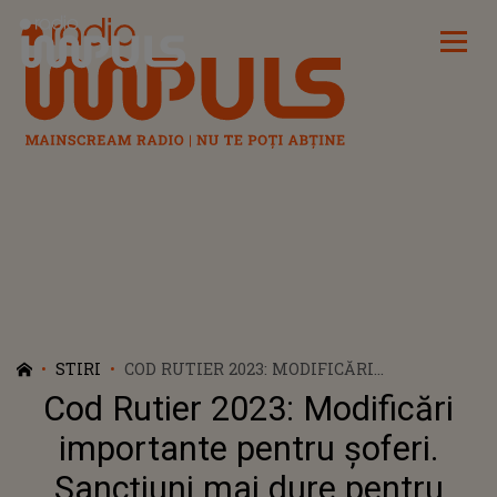
Radio Impuls
STIRI
COD RUTIER 2023: MODIFICĂRI
IMPORTANTE PENTRU ȘOFERI. SANCȚIUNI
Cod Rutier 2023: Modificări
MAI DURE PENTRU VITEZOMANI
importante pentru șoferi.
Sancțiuni mai dure pentru