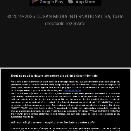
© 2019-2026 DOGAN MEDIA INTERNATIONAL SA, Toate
drepturile rezervate.
Nouă ne pasă ca datele tale personale să rămână confidențiale
Noi și partenerii noștri
589
stocăm și/sau accesăm informații pe dispozitivul dvs., precum identificatorii cookie unici pentru
prelucrarea datelor cu caracter personal. Puteți accepta sau gestiona preferințele dvs. făcând clic mai jos, respectiv vă
puteți opune utilizării unui interes legitim în orice moment pe pagina cu politica de confidențialitate. Aceste alegeri vor fi
raportate partenerilor noștri și nu vă vor afecta navigarea.
Mai multe detalii
Noi si partenerii nostri (retelele de socializare si agentiile de publicitate partenere, precum si furnizorii nostri de servicii de
date analitice) prelucram date pentru a permite website-ului sa functioneze, pentru a personaliza continutul si anunturile
publicitare afisate in functie de interesele si/sau profilul dvs., pentru a va oferi functionalitati aferente retelelor de
socializare si pentru a analiza traficul pe website. Beneficiati de drepturile prevazute de art. 15-22 din GDPR in legatura
cu prelucrarea datelor cu caracter personal. Aceste drepturi pot fi exercitate prin modalitatea indicata
aici
. Prin click pe
“ACCEPT TOATE”, acceptati folosirea tuturor Tehnologiilor de tip Cookie, care implica inclusiv acceptul dvs. cu privire la
stocarea/accesarea informatiilor de catre Vendor-ii cu care colaboram. Prin click pe “VREAU SA MODIFIC SETARILE
INDIVIDUAL” puteti schimba preferintele in mod individual, mai putin cele legate de cookie strict necesare pentru
functionarea website-ului.
Atât noi, cât și partenerii noștri prelucrăm datele pentru a oferi:
Stocarea și/sau accesarea informațiilor de pe un dispozitiv. Măsurarea performanței reclamelor. Utilizarea profilurilor