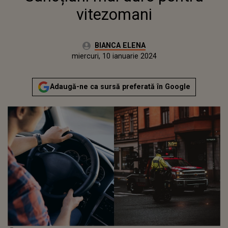
vitezomani
Autor:
BIANCA ELENA
Publicat:
sâmbătă, 14 ianuarie 2023
Actualizat:
miercuri, 10 ianuarie 2024
Adaugă-ne ca sursă preferată în Google