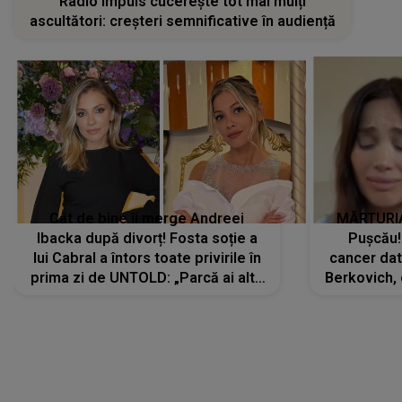
Radio Impuls cucerește tot mai mulți
ascultători: creșteri semnificative în audiență
Cât de bine îi merge Andreei
MĂRTURIA
Ibacka după divorț! Fosta soție a
Pușcău!
lui Cabral a întors toate privirile în
cancer dato
prima zi de UNTOLD: „Parcă ai altă
Berkovich, 
strălucire, emani putere,
accident ru
încredere, siguranță...”
Dacă nu 