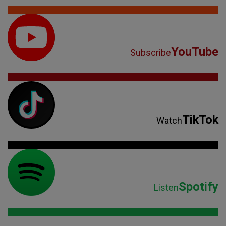
YouTube
Subscribe
TikTok
Watch
Spotify
Listen