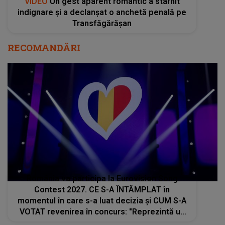
VIDEO
Un gest aparent romantic a stârnit
indignare și a declanșat o anchetă penală pe
Transfăgărășan
RECOMANDĂRI
România va participa la Eurovision Song
Contest 2027. CE S-A ÎNTÂMPLAT în
momentul în care s-a luat decizia și CUM S-A
VOTAT revenirea în concurs: "Reprezintă un
proiect strategic de..."