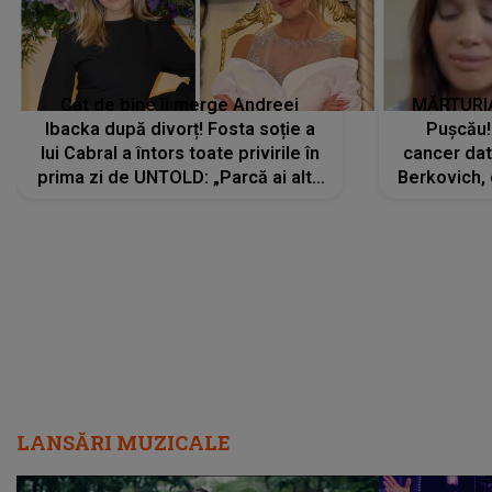
Cât de bine îi merge Andreei
MĂRTURIA
Ibacka după divorț! Fosta soție a
Pușcău!
lui Cabral a întors toate privirile în
cancer dato
prima zi de UNTOLD: „Parcă ai altă
Berkovich, 
strălucire, emani putere,
accident ru
încredere, siguranță...”
Dacă nu 
LANSĂRI MUZICALE