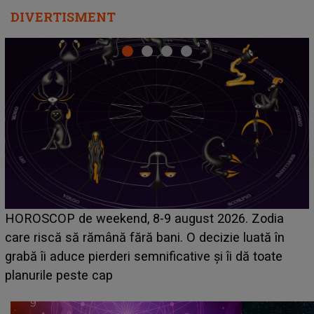
DIVERTISMENT
Emanuel a ținut ACEST DETALIU ASCUNS până
acum! În fața Alexandrei, concurentul din Casa Iubirii
face o MĂRTURISIRE NEAȘTEPTATĂ despre mama
sa: "I-am spus și ei în față, eu nu te iubesc pentru
că..."