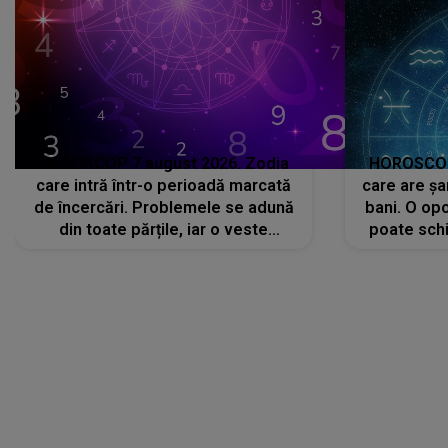
HOROSCOP 7 august 2026. Zodia
HOROSCOP 
care intră într-o perioadă marcată
care are șa
de încercări. Problemele se adună
bani. O opo
din toate părțile, iar o veste
poate schi
neașteptată îi dă planurile peste
la
cap