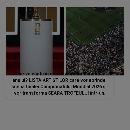
Cine va cânta în cea mai urmărită seară a
anului? LISTA ARTIȘTILOR care vor aprinde
scena finalei Campionatului Mondial 2026 și
vor transforma SEARA TROFEULUI într-un
show de neuitat: "Ceremonia de închidere va
încheia..."