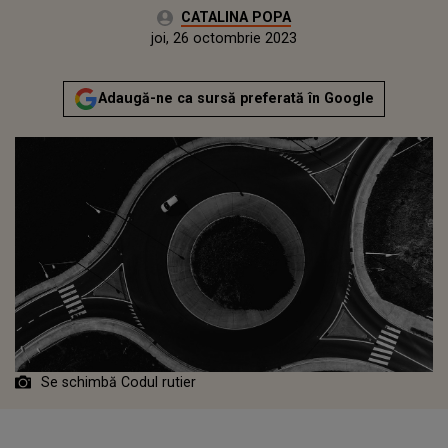
Autor:
CATALINA POPA
Publicat:
miercuri, 26 octombrie 2022
Actualizat:
joi, 26 octombrie 2023
Adaugă-ne ca sursă preferată în Google
Se schimbă Codul rutier