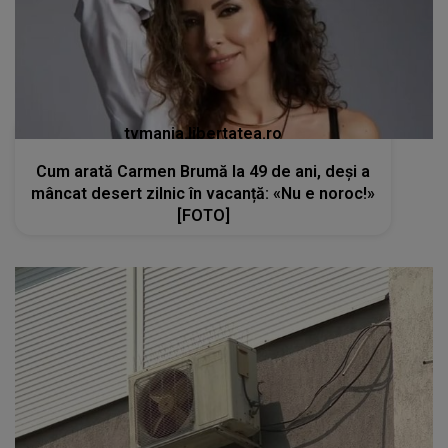
tvmania.libertatea.ro
Cum arată Carmen Brumă la 49 de ani, deși a
mâncat desert zilnic în vacanță: «Nu e noroc!»
[FOTO]