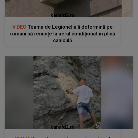
kanald2.ro
VIDEO
Teama de Legionella îi determină pe
români să renunțe la aerul condiționat în plină
caniculă
kanald2.ro