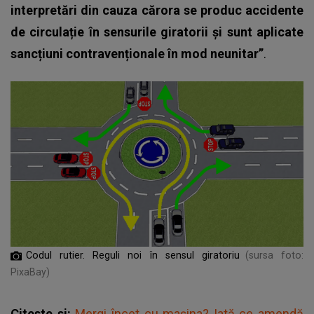
interpretări din cauza cărora se produc accidente
de circulație în sensurile giratorii și sunt aplicate
sancțiuni contravenționale în mod neunitar”
.
Codul rutier. Reguli noi în sensul giratoriu
(sursa foto:
PixaBay)
Citeste si:
Mergi încet cu mașina? Iată ce amendă