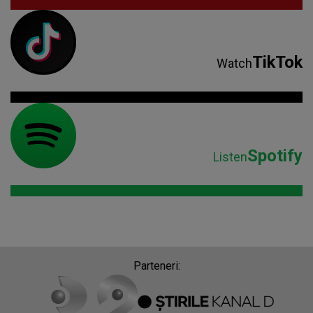
TikTok
Watch
Spotify
Listen
Parteneri: