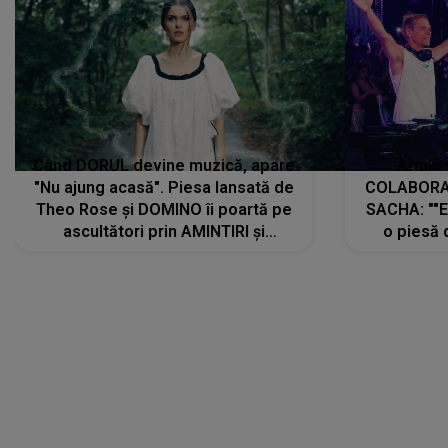
Când DORUL devine muzică, apare
Armin 
"Nu ajung acasă". Piesa lansată de
COLABORAR
Theo Rose și DOMINO îi poartă pe
SACHA: ""E
ascultători prin AMINTIRI și
o piesă 
REGĂSIRI, iar drumul emoțiilor
imediat pre
trece prin sufletul publicului:
cu mine șt
"Pentru toți cei care au plecat
păstrăm do
departe ca să le fie mai bine"