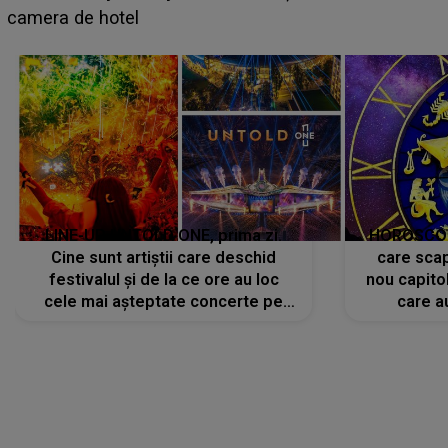
faptului împlinit, A RECUNOSCUT IMEDIAT: "Am
avut..."
LINE-UP UNTOLD ONE, prima zi.
HOROSCOP 
Cine sunt artiștii care deschid
care scap
festivalul și de la ce ore au loc
nou capitol
cele mai așteptate concerte pe
care a
scena principală?
perioadă 