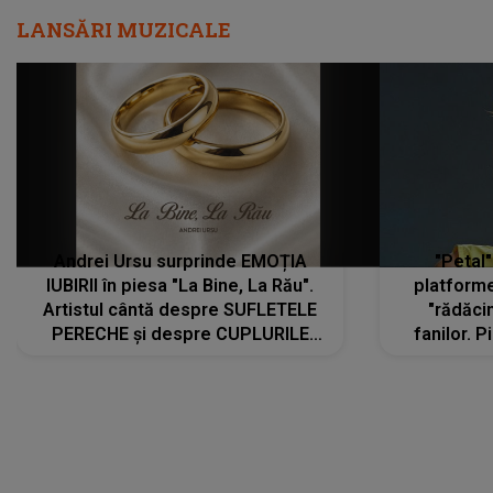
LANSĂRI MUZICALE
Andrei Ursu surprinde EMOȚIA
"Petal"
IUBIRII în piesa "La Bine, La Rău".
platforme
Artistul cântă despre SUFLETELE
"rădăci
PERECHE și despre CUPLURILE
fanilor. 
care aleg să meargă împreună pe
Arian
același drum, INDIFERENT DE CE LE
ascultă
REZERVĂ VIAȚA