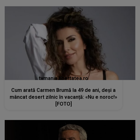
tvmania.libertatea.ro
Cum arată Carmen Brumă la 49 de ani, deși a
mâncat desert zilnic în vacanță: «Nu e noroc!»
[FOTO]