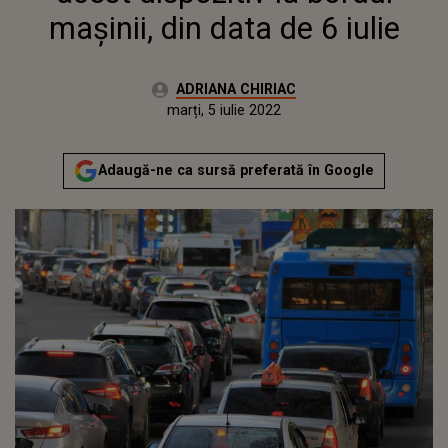
mașinii, din data de 6 iulie
Autor:
ADRIANA CHIRIAC
Publicat:
marți, 5 iulie 2022
Actualizat:
marți, 5 iulie 2022
Adaugă-ne ca sursă preferată în Google