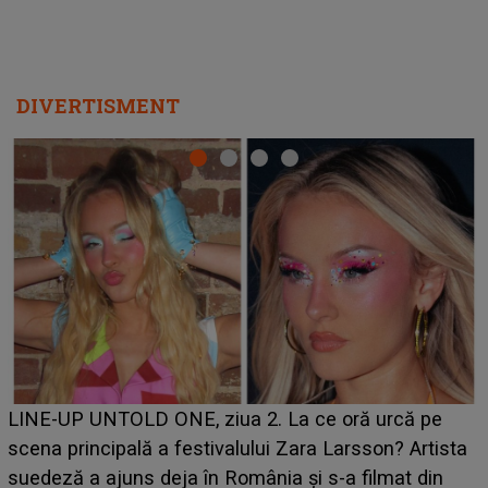
DIVERTISMENT
Ce a dezvăluit noua concurentă din "Casa Iubirii" l-a
luat prin surprindere pe Emanuel. CINE ESTE
BĂIATUL VIZAT de Alexandra?! Aflându-se în fața