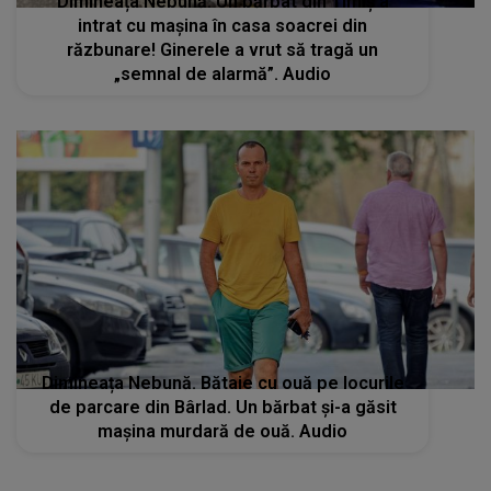
Dimineața Nebună: Un bărbat din Timiș a
intrat cu mașina în casa soacrei din
răzbunare! Ginerele a vrut să tragă un
„semnal de alarmă”. Audio
Dimineața Nebună. Bătaie cu ouă pe locurile
de parcare din Bârlad. Un bărbat și-a găsit
mașina murdară de ouă. Audio