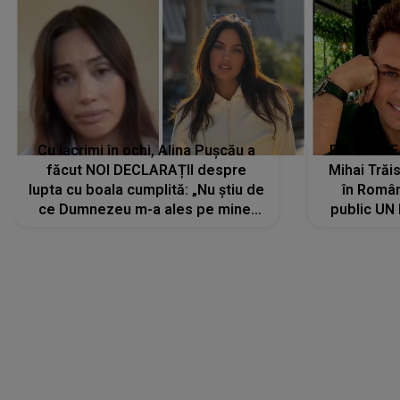
Cu lacrimi în ochi, Alina Pușcău a
REVEDERE
făcut NOI DECLARAȚII despre
Mihai Trăis
lupta cu boala cumplită: „Nu știu de
în Români
ce Dumnezeu m-a ales pe mine.
public UN
Am cancer la sân, am intrat în
"Nu știu ce
metastază...”