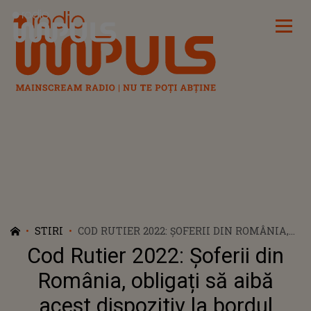
Radio Impuls
STIRI
COD RUTIER 2022: ȘOFERII DIN ROMÂNIA,
OBLIGAȚI SĂ AIBĂ ACEST DISPOZITIV LA
Cod Rutier 2022: Șoferii din
BORDUL MAȘINII, DIN DATA DE 6 IULIE
România, obligați să aibă
acest dispozitiv la bordul