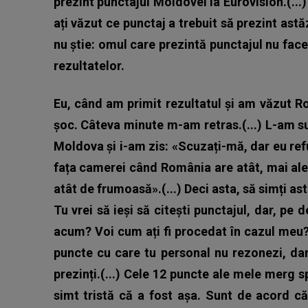
prezint punctajul Moldovei la Eurovision.(...
ați văzut ce punctaj a trebuit să prezint astă
nu știe: omul care prezintă punctajul nu face 
rezultatelor.
Eu, când am primit rezultatul și am văzut R
șoc. Câteva minute m-am retras.(...) L-am s
Moldova și i-am zis: «Scuzați-mă, dar eu refu
fața camerei când România are atât, mai ale
atât de frumoasă».(...) Deci asta, să simți ast
Tu vrei să ieși să citești punctajul, dar, pe de
acum? Voi cum ați fi procedat în cazul meu? 
puncte cu care tu personal nu rezonezi, dar 
prezinți.(...) Cele 12 puncte ale mele merg 
simt tristă că a fost așa.
Sunt de acord că 