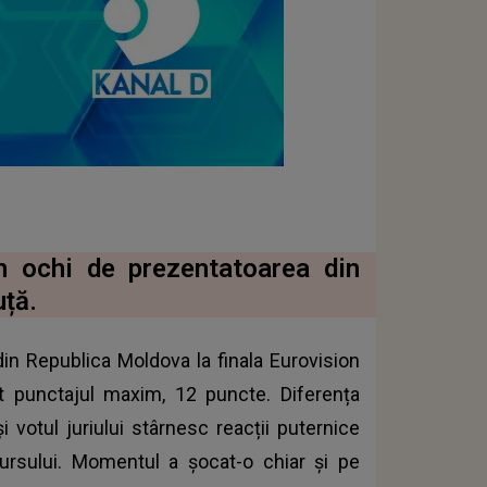
în ochi de prezentatoarea din
ță.
din Republica Moldova la finala Eurovision
at punctajul maxim, 12 puncte. Diferența
i votul juriului stârnesc reacții puternice
cursului. Momentul a șocat-o chiar și pe