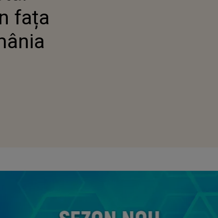
n fața
mânia