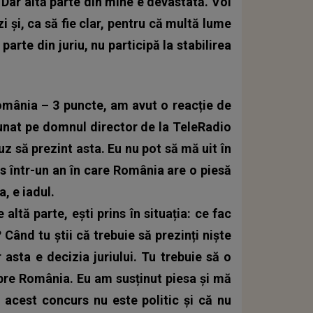
) Dar altă parte din mine e devastată. Voi
zi și, ca să fie clar, pentru că multă lume
parte din juriu, nu participă la stabilirea
omânia – 3 puncte, am avut o reacție de
unat pe domnul director de la TeleRadio
z să prezint asta. Eu nu pot să mă uit în
s într-un an în care România are o piesă
a, e iadul.
 altă parte, ești prins în situația: ce fac
Când tu știi că trebuie să prezinți niște
asta e decizia juriului. Tu trebuie să o
spre România. Eu am susținut piesa și mă
acest concurs nu este politic și că nu