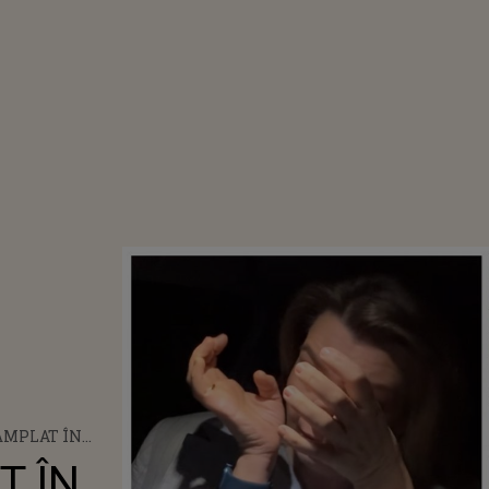
TÂMPLAT ÎN
UPĂ VOTUL
T ÎN
 PENTRU