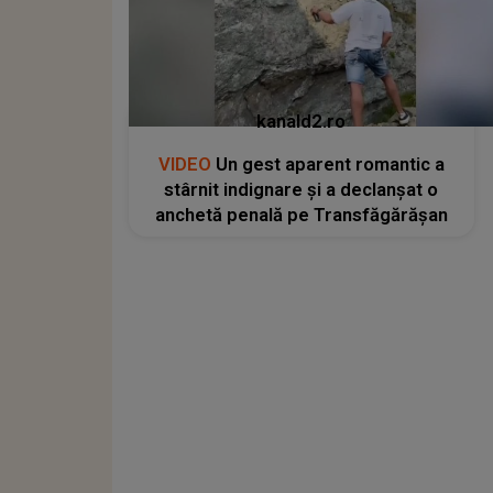
kanald2.ro
VIDEO
Un gest aparent romantic a
stârnit indignare și a declanșat o
anchetă penală pe Transfăgărășan