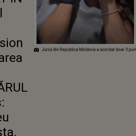
LA EUROVISION
l
ZENTATOAREA
A DRUȚĂ
E ADEVĂRUL
-AM ZIS:
MĂ, DAR EU
sion
PREZINT ASTA.
 MĂ UIT ÎN
Juriul din Republica Moldova a acordat doar 3 pun
EREI CÂND
area
E..."
ĂRUL
:
eu
sta.