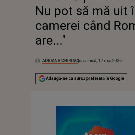
Nu pot să mă uit î
camerei când Ro
are..."
Publicat:
Autor:
duminică, 17 mai 2026
Actualizat:
ADRIANA CHIRIAC
duminică, 17 mai 2026
Adaugă-ne ca sursă preferată în Google