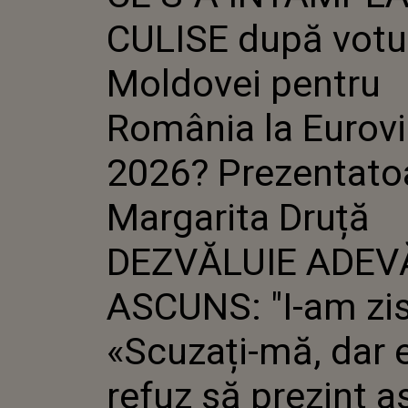
ROMÂNIA 
CULISE după votu
2026? PRE
MARGARIT
DEZVĂLUI
Moldovei pentru
ASCUNS: "I
«SCUZAȚI-
România la Eurovi
REFUZ SĂ 
NU POT SĂ
FAȚA CAM
2026? Prezentato
ROMÂNIA AR
Margarita Druță
DEZVĂLUIE ADEV
ASCUNS: "I-am zis
«Scuzați-mă, dar 
refuz să prezint a