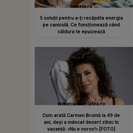
femeia.ro
5 soluții pentru a-ți recăpăta energia
pe caniculă. Ce funcționează când
căldura te epuizează
tvmania.libertatea.ro
Cum arată Carmen Brumă la 49 de
ani, deși a mâncat desert zilnic în
vacanță: «Nu e noroc!» [FOTO]