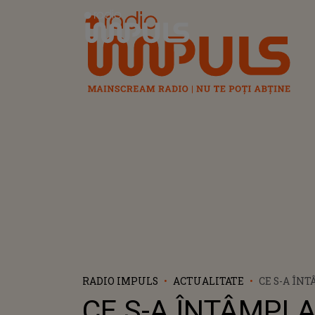
Radio Impuls
RADIO IMPULS
ACTUALITATE
CE S-A ÎN
CULISE D
CE S-A ÎNTÂMPLA
MOLDOVEI