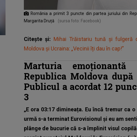
România a primit 3 puncte din partea juriului din Re
Margarita Druță
(sursa foto: Facebook)
Citește și:
Mihai Trăistariu tună și fulgeră
Moldova și Ucraina: „Vecinii îți dau în cap!”
Marturia emoționantă 
Republica Moldova după f
Publicul a acordat 12 punc
3
„E ora 03:17 dimineața. Eu încă tremur ca o 
urmă s-a terminat Eurovisionul și eu am sent
plânge de bucurie că s-a împlinit visul copil