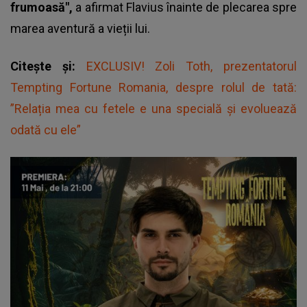
frumoasă",
a afirmat Flavius înainte de plecarea spre
marea aventură a vieții lui.
Citește și:
EXCLUSIV! Zoli Toth, prezentatorul
Tempting Fortune Romania, despre rolul de tată:
”Relația mea cu fetele e una specială și evoluează
odată cu ele”