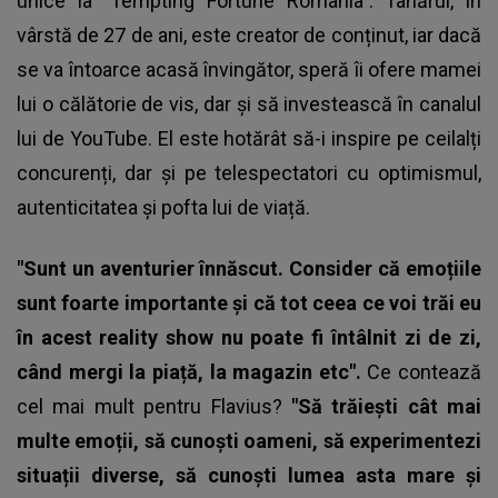
unice la "Tempting Fortune România". Tânărul, în
vârstă de 27 de ani, este creator de conținut, iar dacă
se va întoarce acasă învingător, speră îi ofere mamei
lui o călătorie de vis, dar și să investească în canalul
lui de YouTube. El este hotărât să-i inspire pe ceilalți
concurenți, dar și pe telespectatori cu optimismul,
autenticitatea și pofta lui de viață.
"Sunt un aventurier înnăscut. Consider că emoțiile
sunt foarte importante și că tot ceea ce voi trăi eu
în acest reality show nu poate fi întâlnit zi de zi,
când mergi la piață, la magazin etc".
Ce contează
cel mai mult pentru Flavius?
"Să trăiești cât mai
multe emoții, să cunoști oameni, să experimentezi
situații diverse, să cunoști lumea asta mare și