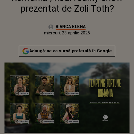
prezentat de Zoli Toth?
Autor:
BIANCA ELENA
Publicat:
miercuri, 23 aprilie 2025
Actualizat:
miercuri, 23 aprilie 2025
Adaugă-ne ca sursă preferată în Google