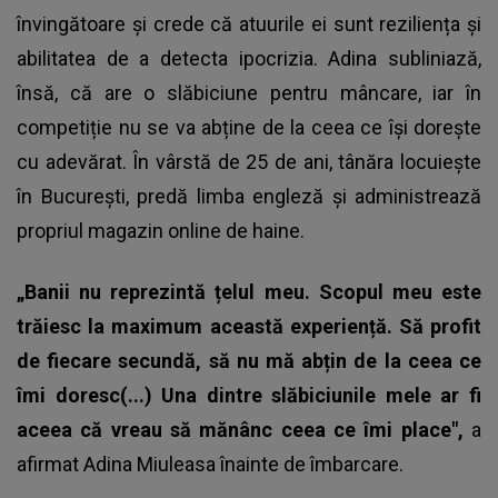
învingătoare și crede că atuurile ei sunt reziliența și
abilitatea de a detecta ipocrizia. Adina subliniază,
însă, că are o slăbiciune pentru mâncare, iar în
competiție nu se va abține de la ceea ce își dorește
cu adevărat. În vârstă de 25 de ani, tânăra locuiește
în București, predă limba engleză și administrează
propriul magazin online de haine.
„Banii nu reprezintă țelul meu. Scopul meu este
trăiesc la maximum această experiență. Să profit
de fiecare secundă, să nu mă abțin de la ceea ce
îmi doresc(...) Una dintre slăbiciunile mele ar fi
aceea că vreau să mănânc ceea ce îmi place",
a
afirmat Adina Miuleasa înainte de îmbarcare.