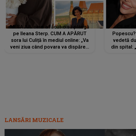
MESAJUL care a făcut-o să plângă
CE SE Î
pe Ileana Sterp. CUM A APĂRUT
Popescu?
sora lui Culiță în mediul online: „Va
vedetă du
veni ziua când povara va dispărea,
din spital:
iar lacrimile...”
LANSĂRI MUZICALE