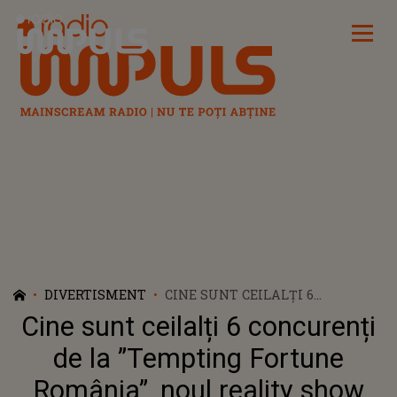
Radio Impuls
DIVERTISMENT
CINE SUNT CEILALȚI 6
CONCURENȚI DE LA ”TEMPTING
Cine sunt ceilalți 6 concurenți
FORTUNE ROMÂNIA”, NOUL
REALITY SHOW PREZENTAT DE
de la ”Tempting Fortune
ZOLI TOTH?
România”, noul reality show