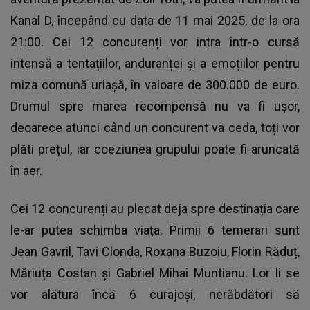
Kanal D, începând cu data de 11 mai 2025, de la ora
21:00. Cei 12 concurenți vor intra într-o cursă
intensă a tentațiilor, anduranței și a emoțiilor pentru
miza comună uriașă, în valoare de 300.000 de euro.
Drumul spre marea recompensă nu va fi ușor,
deoarece atunci când un concurent va ceda, toți vor
plăti prețul, iar coeziunea grupului poate fi aruncată
în aer.
Cei 12 concurenți au plecat deja spre destinația care
le-ar putea schimba viața. Primii 6 temerari sunt
Jean Gavril, Tavi Clonda, Roxana Buzoiu, Florin Răduț,
Măriuța Costan și Gabriel Mihai Muntianu. Lor li se
vor alătura încă 6 curajoși, nerăbdători să