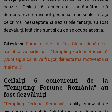
ocazie. Ceilalți 6 concurenți, nerăbdători să
demonstreze că își pot gestiona impulsurile în fața
celor mai neașteptate și irezistibile tentații, au fost
dezvăluiți. Iată cine sunt și cu ce se ocupă aceștia.
Citește și:
Prima reacție a lui Tavi Clonda după ce s-
a aflat că va participa la ”Tempting Fortune România”:
„Sunt sigur că nu va fi ușor, dar asta mă motivează și
mai mult”
Ceilalți 6 concurenți de la
"Tempting Fortune România" au
fost dezvăluiți
"Tempting Fortune România",
reality show-ul de
aventură prezentat de Zoli Toth, va putea fi urmărit la