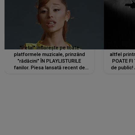
"Petal" înflorește pe toate
De această 
platformele muzicale, prinzând
altfel prin
"rădăcini" ÎN PLAYLISTURILE
POATE FI
fanilor. Piesa lansată recent de
de public!
Ariana Grande îi face pe
a lansat V
ascultători SĂ O ASCULTE PE
REPEAT