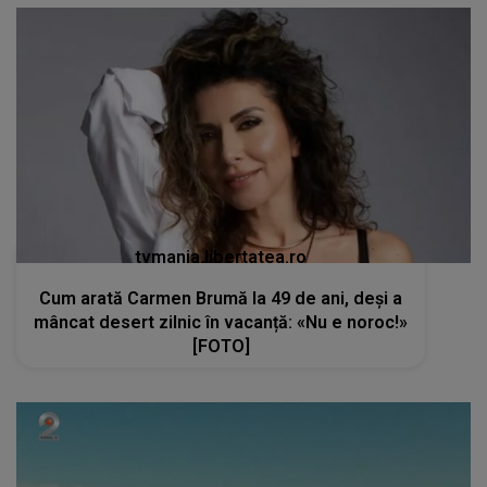
tvmania.libertatea.ro
Cum arată Carmen Brumă la 49 de ani, deși a
mâncat desert zilnic în vacanță: «Nu e noroc!»
[FOTO]