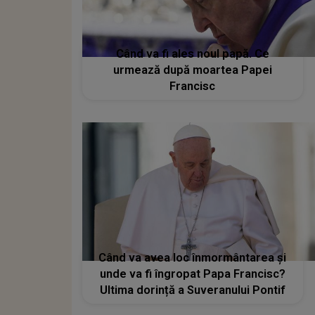
Când va fi ales noul papă. Ce
urmează după moartea Papei
Francisc
Când va avea loc înmormântarea și
unde va fi îngropat Papa Francisc?
Ultima dorință a Suveranului Pontif