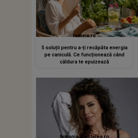
femeia.ro
5 soluții pentru a-ți recăpăta energia
pe caniculă. Ce funcționează când
căldura te epuizează
tvmania.libertatea.ro