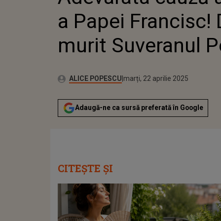
a Papei Francisc! 
murit Suveranul P
Autor:
Publicat:
ALICE POPESCU
marți, 22 aprilie 2025
Adaugă-ne ca sursă preferată în Google
CITEȘTE ȘI