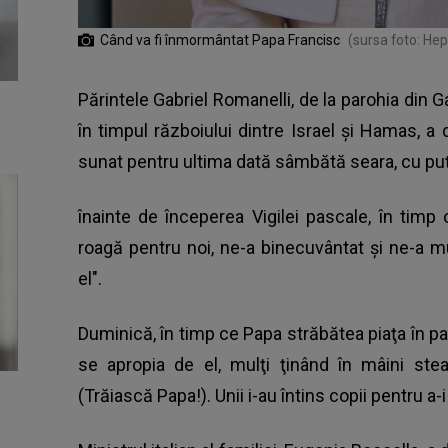
Când va fi înmormântat Papa Francisc
(sursa foto: Hep
Părintele Gabriel Romanelli, de la parohia din
în timpul războiului dintre Israel şi Hamas, 
sunat pentru ultima dată sâmbătă seara, cu pu
înainte de începerea Vigilei pascale, în tim
roagă pentru noi, ne-a binecuvântat şi ne-a m
el".
Duminică, în timp ce Papa străbătea piaţa în p
se apropia de el, mulţi ţinând în mâini steag
(Trăiască Papa!). Unii i-au întins copii pentru a-