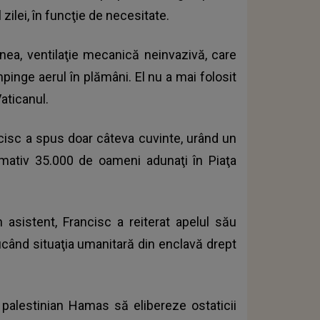
zilei, în funcţie de necesitate.
menea, ventilaţie mecanică neinvazivă, care
pinge aerul în plămâni. El nu a mai folosit
Vaticanul.
ncisc a spus doar câteva cuvinte, urând un
imativ 35.000 de oameni adunaţi în Piaţa
n asistent, Francisc a reiterat apelul său
ficând situaţia umanitară din enclavă drept
 palestinian Hamas să elibereze ostaticii