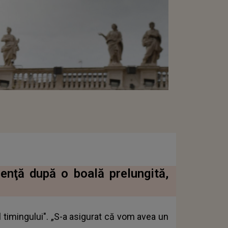
enţă după o boală prelungită,
l timingului". „S-a asigurat că vom avea un