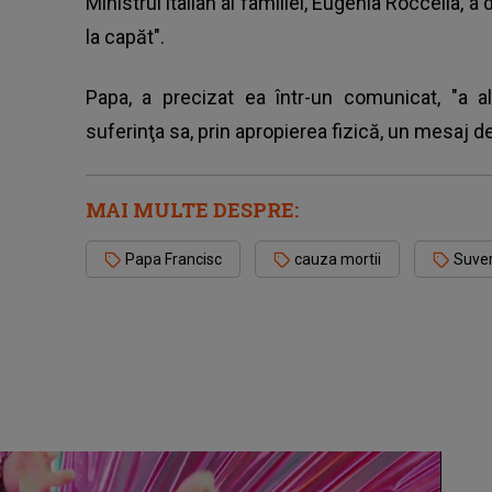
Ministrul italian al familiei, Eugenia Roccella, a
la capăt".
Papa, a precizat ea într-un comunicat, "a 
suferinţa sa, prin apropierea fizică, un mesaj d
MAI MULTE DESPRE:
Papa Francisc
cauza mortii
Suver