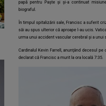
papă pentru Paşte şi şi-a continuat misiun
biograful.
În timpul spitalizării sale, Francisc a suferit c
săi au spus ulterior că aproape l-au ucis. Vatic
urma unui accident vascular cerebral şi a unui st
Cardinalul Kevin Farrell, anunţând decesul pe ca
declarat că Francisc a murit la ora locală 7:35.