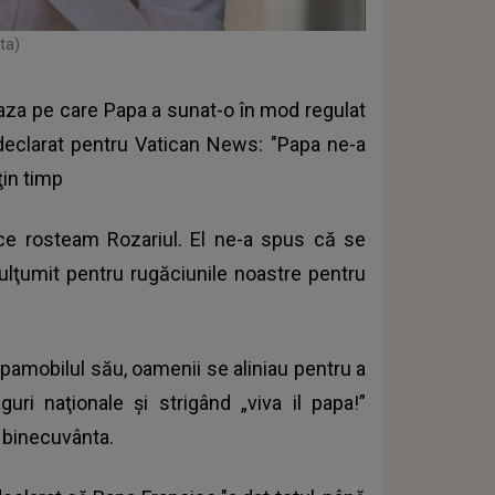
ta)
 Gaza pe care Papa a sunat-o în mod regulat
a declarat pentru Vatican News: "Papa ne-a
ţin timp
p ce rosteam Rozariul. El ne-a spus că se
ulţumit pentru rugăciunile noastre pentru
apamobilul său, oamenii se aliniau pentru a
uri naţionale şi strigând „viva il papa!”
i binecuvânta.