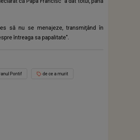
 declarat că Papa Francisc "a dat totul, până
ales să nu se menajeze, transmiţând în
espre întreaga sa papalitate".
anul Pontif
de ce a murit