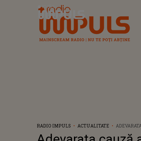
Radio Impuls
RADIO IMPULS
ACTUALITATE
ADEVARATA
A PAPEI FR
Adevarata cauză a
MURIT SU