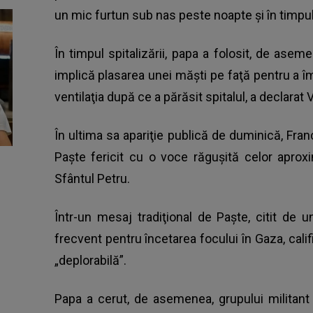
un mic furtun sub nas peste noapte şi în timpul 
În timpul spitalizării, papa a folosit, de ase
implică plasarea unei măşti pe faţă pentru a îm
ventilaţia după ce a părăsit spitalul, a declarat 
În ultima sa apariţie publică de duminică, Fra
Paşte fericit cu o voce răguşită celor aprox
Sfântul Petru.
Într-un mesaj tradiţional de Paşte, citit de u
frecvent pentru încetarea focului în Gaza, cali
„deplorabilă”.
Papa a cerut, de asemenea, grupului militant