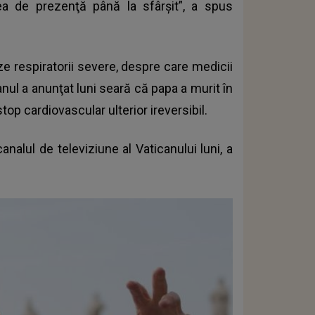
ea de prezenţă până la sfârşit”, a spus
rize respiratorii severe, despre care medicii
anul a anunţat luni seară că papa a murit în
op cardiovascular ulterior ireversibil.
nalul de televiziune al Vaticanului luni, a