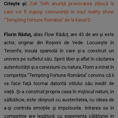
Citește și:
Zoli Toth anunță provocarea zilnică la
care vor fi supuşi concurenţii in noul reality show
“Tempting Fortune România” de la Kanal D
Florin Răduț,
alias Flow Răduț, are 43 de ani și este
actor, originar din Roșiorii de Vede. Locuiește în
Tenerife, insula spaniolă în care și-a construit un
univers pe sufletul său. Spirit liber și aflat în căutarea
autenticității și a conexiunii cu natura, Florin a intrat în
competiția "Tempting Fortune România" convins că îi
va face față tocmai datorită stilului său inedit de
viață. Și-a construit propria casa în mijlocul naturii, în
sălbăticie, este obișnuit cu austeritatea, cu ideea de
a-și controla emoțiile și impulsurile. Intrarea sa în
competiție are legătură cu experiența călătoriei în