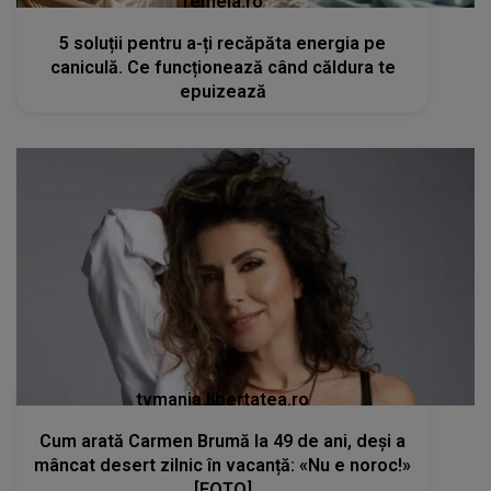
femeia.ro
5 soluții pentru a-ți recăpăta energia pe
caniculă. Ce funcționează când căldura te
epuizează
tvmania.libertatea.ro
Cum arată Carmen Brumă la 49 de ani, deși a
mâncat desert zilnic în vacanță: «Nu e noroc!»
[FOTO]