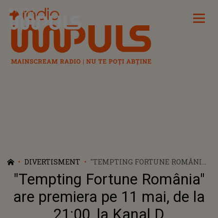
Radio Impuls
DIVERTISMENT
"TEMPTING FORTUNE ROMÂNIA"
ARE PREMIERA PE 11 MAI, DE LA
"Tempting Fortune România"
21:00, LA KANAL D
are premiera pe 11 mai, de la
21:00, la Kanal D