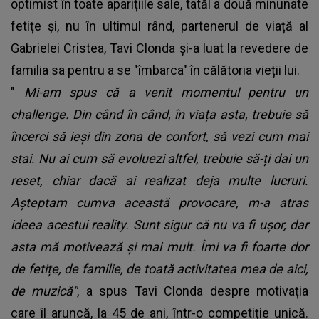
optimist în toate aparițiile sale, tatăl a două minunate
fetițe și, nu în ultimul rând, partenerul de viață al
Gabrielei Cristea, Tavi Clonda și-a luat la revedere de
familia sa pentru a se "îmbarca" în călătoria vieții lui.
"
Mi-am spus că a venit momentul pentru un
challenge. Din când în când, în viața asta, trebuie să
încerci să ieși din zona de confort, să vezi cum mai
stai. Nu ai cum să evoluezi altfel, trebuie să-ți dai un
reset, chiar dacă ai realizat deja multe lucruri.
Așteptam cumva această provocare, m-a atras
ideea acestui reality. Sunt sigur că nu va fi ușor, dar
asta mă motivează și mai mult. Îmi va fi foarte dor
de fetițe, de familie, de toată activitatea mea de aici,
de muzică"
, a spus Tavi Clonda despre motivația
care îl aruncă, la 45 de ani, într-o competiție unică.