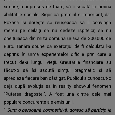
și care, mai presus de toate, să îi scoată la lumina
abilitățile sociale. Sigur că premiul e important, dar
Roxana își dorește să reușească să îi convingă
mereu pe ceilalți să nu cedeze ispitelor, să nu
cheltuiască din miza comună uriașă de 300.000 de
Euro. Tânăra spune că exercițiul de fi calculată l-a
deprins în urma experiențelor dificile prin care a
trecut de-a lungul vieții. Greutățile financiare au
făcut-o să își ascută simțul pragmatic și să
aprecieze fiecare ban câștigat. Publicul a cunoscut-o
deja după evoluția sa în reality show-ul fenomen
"Puterea dragostei". A fost una dintre cele mai
populare concurente ale emisiunii.
"
Sunt o persoană competitivă, doresc să particip la