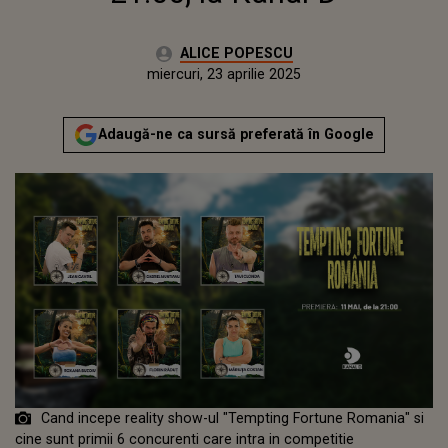
Autor:
ALICE POPESCU
Publicat:
miercuri, 23 aprilie 2025
Actualizat:
miercuri, 23 aprilie 2025
Adaugă-ne ca sursă preferată în Google
Cand incepe reality show-ul "Tempting Fortune Romania" si
cine sunt primii 6 concurenti care intra in competitie