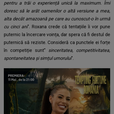
pentru a trăi o experiență unică la maximum. Îmi
doresc să le arăt oamenilor o altă versiune a mea,
alta decât amazoană pe care au cunoscut-o în urmă
cu cinci ani
". Roxana crede că tentațiile îi vor pune
puternic la încercare voința, dar spera că fi destul de
puternică să reziste. Consideră ca punctele ei forțe
în competiție sunt"
sinceritatea, competitivitatea,
spontaneitatea și simțul umorului
".