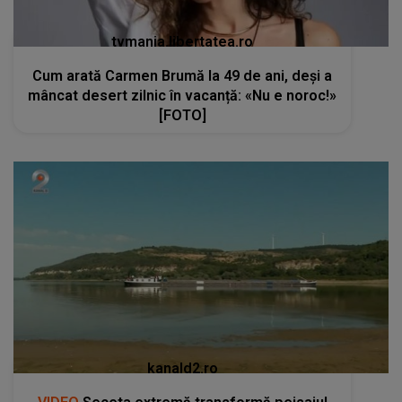
tvmania.libertatea.ro
Cum arată Carmen Brumă la 49 de ani, deși a
mâncat desert zilnic în vacanță: «Nu e noroc!»
[FOTO]
kanald2.ro