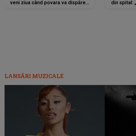
veni ziua când povara va dispărea,
din spital:
iar lacrimile...”
LANSĂRI MUZICALE