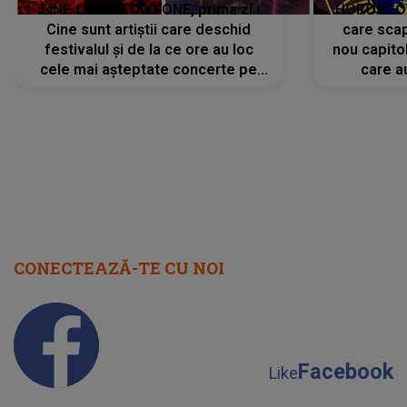
LINE-UP UNTOLD ONE, prima zi.
HOROSCOP 
Cine sunt artiștii care deschid
care scap
festivalul și de la ce ore au loc
nou capitol
cele mai așteptate concerte pe
care a
scena principală?
perioadă 
CONECTEAZĂ-TE CU NOI
Facebook
Like