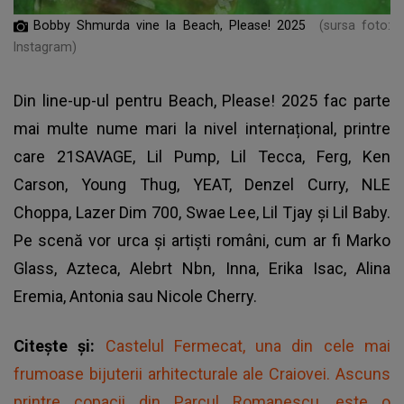
Bobby Shmurda vine la Beach, Please! 2025
(sursa foto:
Instagram)
Din line-up-ul pentru Beach, Please! 2025 fac parte
mai multe nume mari la nivel internațional, printre
care
21SAVAGE
, Lil Pump, Lil Tecca, Ferg, Ken
Carson, Young Thug, YEAT, Denzel Curry, NLE
Choppa, Lazer Dim 700, Swae Lee, Lil Tjay și Lil Baby.
Pe scenă vor urca și artiști români, cum ar fi Marko
Glass, Azteca, Alebrt Nbn, Inna, Erika Isac, Alina
Eremia, Antonia sau Nicole Cherry.
Citește și:
Castelul Fermecat, una din cele mai
frumoase bijuterii arhitecturale ale Craiovei. Ascuns
printre copacii din Parcul Romanescu, este o