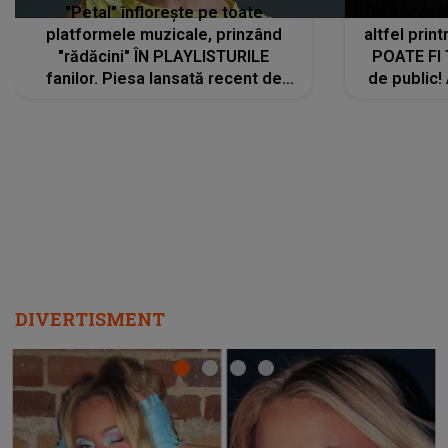
"Petal" înflorește pe toate
De această 
platformele muzicale, prinzând
altfel prin
"rădăcini" ÎN PLAYLISTURILE
POATE FI
fanilor. Piesa lansată recent de
de public!
Ariana Grande îi face pe
a lansat V
ascultători SĂ O ASCULTE PE
REPEAT
DIVERTISMENT