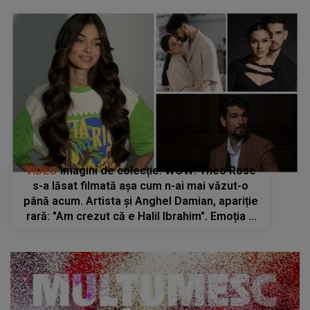
VIDEO
Imagini de colecție. WOW! Theo Rose
s-a lăsat filmată așa cum n-ai mai văzut-o
până acum. Artista și Anghel Damian, apariție
rară: "Am crezut că e Halil Ibrahim". Emoția e
greu de descris