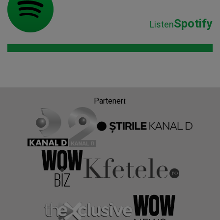
Spotify
Listen
Parteneri: