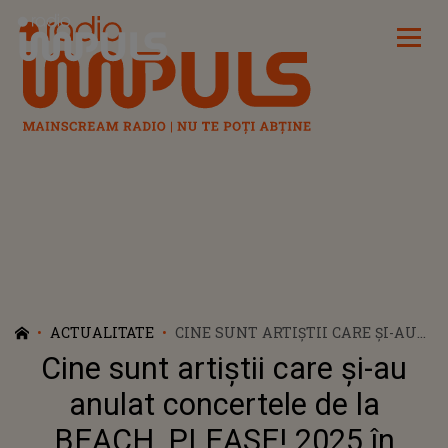
Radio Impuls
ACTUALITATE
CINE SUNT ARTIȘTII CARE ȘI-AU
ANULAT CONCERTELE DE LA
Cine sunt artiștii care și-au
BEACH, PLEASE! 2025 ÎN ULTIMUL
MOMENT? CEL MAI MARE
anulat concertele de la
FESTIVAL DE LA MALUL MĂRII
BEACH, PLEASE! 2025 în
ÎNCEPE MÂINE, 9 IULIE