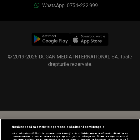
WhatsApp: 0754-222.999
© 2019-2026 DOGAN MEDIA INTERNATIONAL SA, Toate
drepturile rezervate.
Nouă ne pasă ca datele tale personale să rămână confidențiale
Noi și partenerii noștri
589
stocăm și/sau accesăm informații pe dispozitivul dvs., precum identificatorii cookie unici pentru
prelucrarea datelor cu caracter personal. Puteți accepta sau gestiona preferințele dvs. făcând clic mai jos, respectiv vă
puteți opune utilizării unui interes legitim în orice moment pe pagina cu politica de confidențialitate. Aceste alegeri vor fi