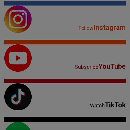
Instagram
Follow
YouTube
Subscribe
TikTok
Watch