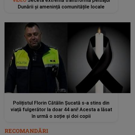
VIDEO
Seceta extremă transformă peisajul
Dunării și amenință comunitățile locale
kanald2.ro
Polițistul Florin Cătălin Șucată s-a stins din
viață fulgerător la doar 44 ani! Acesta a lăsat
în urmă o soție și doi copii
RECOMANDĂRI