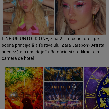
Ce a dezvăluit noua concurentă din "Casa Iubirii" l-a
luat prin surprindere pe Emanuel. CINE ESTE
BĂIATUL VIZAT de Alexandra?! Aflându-se în fața
faptului împlinit, A RECUNOSCUT IMEDIAT: "Am
avut..."