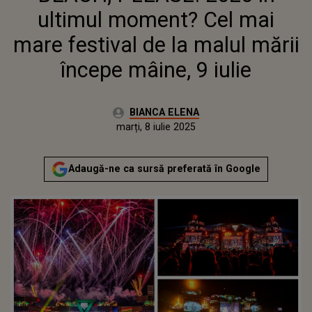
ultimul moment? Cel mai
mare festival de la malul mării
începe mâine, 9 iulie
Autor:
BIANCA ELENA
Publicat:
marți, 8 iulie 2025
Actualizat:
marți, 8 iulie 2025
Adaugă-ne ca sursă preferată în Google