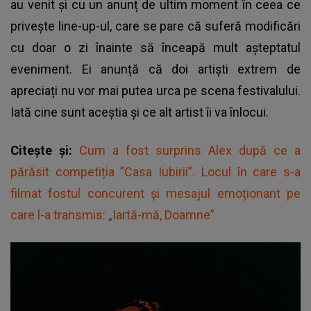
au venit și cu un anunț de ultim moment în ceea ce
privește line-up-ul, care se pare că suferă modificări
cu doar o zi înainte să înceapă mult așteptatul
eveniment. Ei anunță că doi artiști extrem de
apreciați nu vor mai putea urca pe scena festivalului.
Iată cine sunt aceștia și ce alt artist îi va înlocui.
Citește și:
Cum a fost surprins Alex după ce a
părăsit competiția ”Casa Iubirii”. Locul în care s-a
filmat fostul concurent și mesajul emoționant pe
care l-a transmis: „Iartă-mă, Doamne”