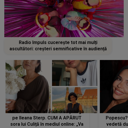
Radio Impuls cucerește tot mai mulți
ascultători: creșteri semnificative în audiență
MESAJUL care a făcut-o să plângă
CE SE Î
pe Ileana Sterp. CUM A APĂRUT
Popescu?
sora lui Culiță în mediul online: „Va
vedetă du