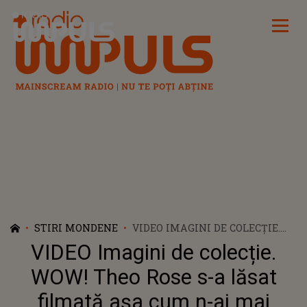
Radio Impuls
STIRI MONDENE
VIDEO IMAGINI DE COLECȚIE.
WOW! THEO ROSE S-A LĂSAT
VIDEO Imagini de colecție.
FILMATĂ AȘA CUM N-AI MAI
VĂZUT-O PÂNĂ ACUM. ARTISTA
WOW! Theo Rose s-a lăsat
ȘI ANGHEL DAMIAN, APARIȚIE
filmată așa cum n-ai mai
RARĂ: "AM CREZUT CĂ E HALIL