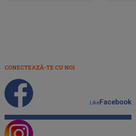
neașteptată îi dă planurile peste
la
cap
CONECTEAZĂ-TE CU NOI
Facebook
Like