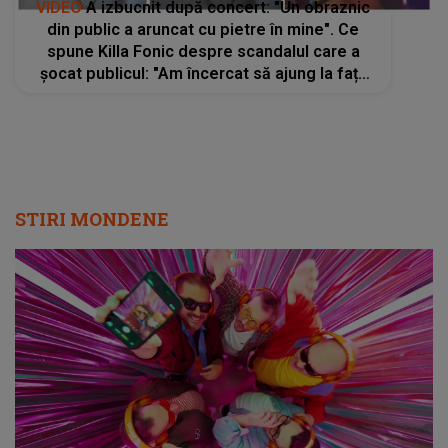
VIDEO
A izbucnit după concert: "Un obraznic
din public a aruncat cu pietre în mine". Ce
spune Killa Fonic despre scandalul care a
șocat publicul: "Am încercat să ajung la fața
lui pentru că erau și minori prin preajmă. E
ceva ce nu se face"
STIRI MONDENE