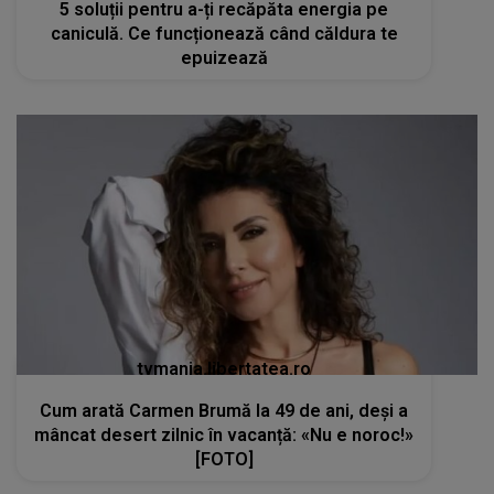
5 soluții pentru a-ți recăpăta energia pe
caniculă. Ce funcționează când căldura te
epuizează
tvmania.libertatea.ro
Cum arată Carmen Brumă la 49 de ani, deși a
mâncat desert zilnic în vacanță: «Nu e noroc!»
[FOTO]