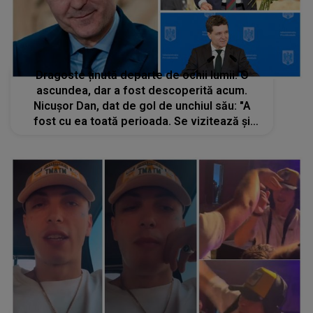
Dragoste ținută departe de ochii lumii. O
ascundea, dar a fost descoperită acum.
Nicușor Dan, dat de gol de unchiul său: "A
fost cu ea toată perioada. Se vizitează și
acum.". Ce s-a aflat despre viața
sentimentală a președintelui României