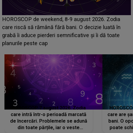
Emanuel a ținut ACEST DETALIU ASCUNS până
acum! În fața Alexandrei, concurentul din Casa Iubirii
face o MĂRTURISIRE NEAȘTEPTATĂ despre mama
sa: "I-am spus și ei în față, eu nu te iubesc pentru
că..."
HOROSCOP 7 august 2026. Zodia
HOROSCOP 
care intră într-o perioadă marcată
care are șa
de încercări. Problemele se adună
bani. O opo
din toate părțile, iar o veste
poate schi