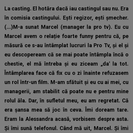
La casting. El hotăra dacă iau castingul sau nu. Era
în comisia castingului. Ești regizor, ești șmecher.
(...)M-a sunat Marcel (manager la pro tv). Eu cu
Marcel avem o relație foarte funny pentru că, pe
măsură ce s-au întâmplat lucruri la Pro Tv, și el și
eu descopeream că se mai poate întâmpla încă o
chestie, el mă întreba și eu ziceam „da' la tot.
Întâmplarea face că fix cu o zi înainte refuzasem
un rol într-un film. M-am sfătuit și eu cu ai mei, cu
managerii, am stabilit că poate nu e pentru mine
rolul ăla. Dar, în sufletul meu, eu am regretat. Că
era șansa mea să joc în ceva. Îmi doream tare.
Eram la Alessandra acasă, vorbisem despre asta.
Și îmi sună telefonul. Când mă uit, Marcel. Și îmi