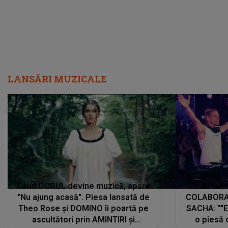
LANSĂRI MUZICALE
Când DORUL devine muzică, apare
Armin 
"Nu ajung acasă". Piesa lansată de
COLABORAR
Theo Rose și DOMINO îi poartă pe
SACHA: ""E
ascultători prin AMINTIRI și
o piesă 