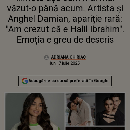
IBRAHIM". EMOȚIA E GREU DE
văzut-o până acum. Artista și
DESCRIS
Anghel Damian, apariție rară:
"Am crezut că e Halil Ibrahim".
Emoția e greu de descris
Autor:
ADRIANA CHIRIAC
Publicat:
luni, 7 iulie 2025
Actualizat:
luni, 7 iulie 2025
Adaugă-ne ca sursă preferată în Google