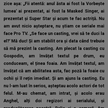
zice așa: „Fii atentă: anul ăsta ai fost la Vorbește
lumea' ai prezentat, ai fost la Masked Singer, ai
prezentat și Super Star și acum te fac actriță. Nu
am avut nicio așteptare, nu știam ce seriale mai
face Pro TV. „Se face un casting, vrei să te duci la
el?' Mă duc! Și am stabilit ora și data când trebuie
să mă prezint la casting. Am plecat la casting cu
Gospodin, am învățat textul pe drum, eu
conduceam, el ținea foaia. Am învățat textul, am
învățat că am abilitatea asta, fac poză la foaie cu
ochii și îl rețin imediat. Și am ajuns la casting. Eu
nu l-am luat în serios, așteptau acolo actori de tot
felul. M-au chemat, am intrat, și acolo erau
Anghel, alți doi regizori ai serialului, și