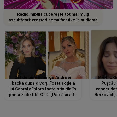
Radio Impuls cucerește tot mai mulți
ascultători: creșteri semnificative în audiență
Cât de bine îi merge Andreei
MĂRTURIA
Ibacka după divorț! Fosta soție a
Pușcău!
lui Cabral a întors toate privirile în
cancer dato
prima zi de UNTOLD: „Parcă ai altă
Berkovich, 
strălucire, emani putere,
accident ru
încredere, siguranță...”
Dacă nu 