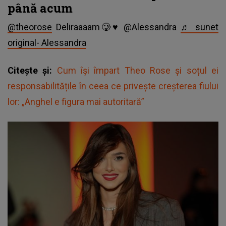
până acum
@theorose
Deliraaaam🥲♥️ @Alessandra
♬ sunet
original- Alessandra
Citește și:
Cum își împart Theo Rose și soțul ei
responsabilitățile în ceea ce privește creșterea fiului
lor: „Anghel e figura mai autoritară”