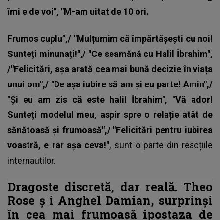
îmi e de voi", "M-am uitat de 10 ori.
Frumos cuplu",/ "Mulțumim că împărtășești cu noi!
Sunteți minunați!",/ "Ce seamănă cu Halil İbrahim",
/"Felicitări, așa arată cea mai bună decizie în viața
unui om",/ "De așa iubire să am și eu parte! Amin",/
"Și eu am zis că este halil İbrahim", "Vă ador!
Sunteți modelul meu, aspir spre o relație atât de
sănătoasă și frumoasă",/ "Felicitări pentru iubirea
voastră, e rar așa ceva!",
sunt o parte din reacțiile
internautilor.
Dragoste discretă, dar reală. Theo
Rose
ș
i Anghel Damian, surprinși
în cea mai frumoasă ipostaza de