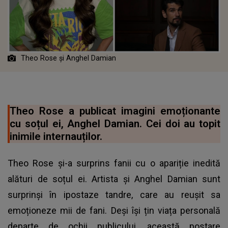
Theo Rose
ș
i Anghel Damian
Theo Rose a publicat imagini emoționante
cu soțul ei, Anghel Damian. Cei doi au topit
inimile internauților.
Theo Rose și-a surprins fanii cu o apariție inedită
alături de soțul ei. Artista și Anghel Damian sunt
surprinși în ipostaze tandre, care au reușit sa
emoționeze mii de fani. Deși își țin viața personală
departe de ochii publicului, această postare