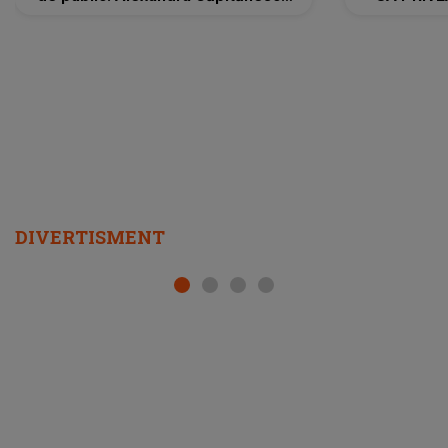
a lansat VERSIUNEA LIVE a piesei
DIVERTISMENT