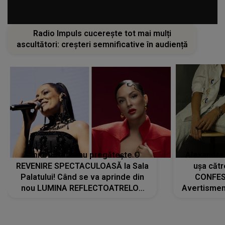
Radio Impuls cucerește tot mai mulți
ascultători: creșteri semnificative în audiență
Tania Turtureanu pregătește O
Alexandra
REVENIRE SPECTACULOASĂ la Sala
ușa cătr
Palatului! Când se va aprinde din
CONFES
nou LUMINA REFLECTOATRELOR
Avertismentu
pentru artistă: " Vor fi multe
rămas ÎNT
cântece noi, în premieră. Cântece
au format-
care abia acum învață să respire"
"Am f