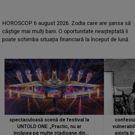
LINE-UP UNTOLD ONE, prima zi. Cine sunt artiștii
ă
care deschid festivalul și de la ce ore au loc cele mai
așteptate concerte pe scena principală?
Cea mai mare și mai
Charli xc
spectaculoasă scenă de festival la
confesiu
UNTOLD ONE: „Practic, nu ar
vulnerabil
încăpea pe multe stadioane din
exista în