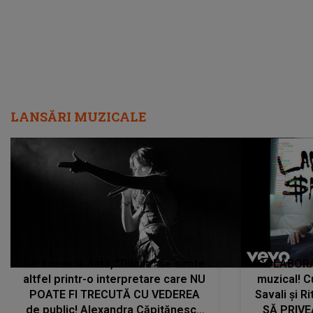
LANSĂRI MUZICALE
De această dată, "Dilaila" se simte
COLABORAR
altfel printr-o interpretare care NU
muzical! C
POATE FI TRECUTĂ CU VEDEREA
Savali și Ri
de public! Alexandra Căpitănescu
SĂ PRIV