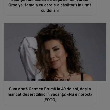
Orsolya, femeia cu care s-a căsătorit în urmă
cu doi ani
tvmania.libertatea.ro
Cum arată Carmen Brumă la 49 de ani, deși a
mâncat desert zilnic în vacanță: «Nu e noroc!»
[FOTO]