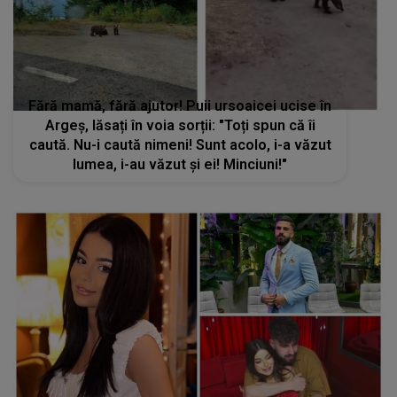
Fără mamă, fără ajutor! Puii ursoaicei ucise în
Argeș, lăsați în voia sorții: "Toți spun că îi
caută. Nu-i caută nimeni! Sunt acolo, i-a văzut
lumea, i-au văzut și ei! Minciuni!"