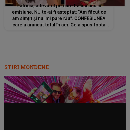
Patricia, adevărul pe care l-a ascuns în
emisiune. NU te-ai fi așteptat: "Am făcut ce
am simțit și nu îmi pare rău". CONFESIUNEA
care a aruncat totul în aer. Ce a spus fosta
concurentă din Casa Iubirii despre Moldo
STIRI MONDENE