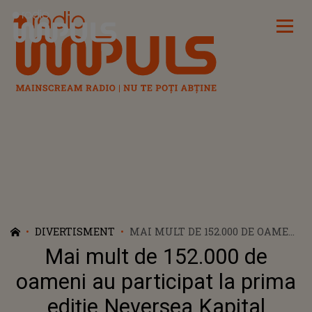
Radio Impuls
DIVERTISMENT
MAI MULT DE 152.000 DE OAMENI
AU PARTICIPAT LA PRIMA EDIŢIE
Mai mult de 152.000 de
NEVERSEA KAPITAL
oameni au participat la prima
ediţie Neversea Kapital