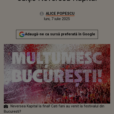
Autor:
ALICE POPESCU
Publicat:
luni, 7 iulie 2025
Adaugă-ne ca sursă preferată în Google
Neversea Kapital la final! Cati fani au venit la festivalul din
Bucuresti?