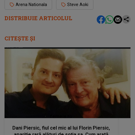
Arena Nationala
Steve Aoki
DISTRIBUIE ARTICOLUL
CITEȘTE ȘI
femeia.ro
Dani Piersic, fiul cel mic al lui Florin Piersic,
apariție rară alături de soția sa. Cum arată