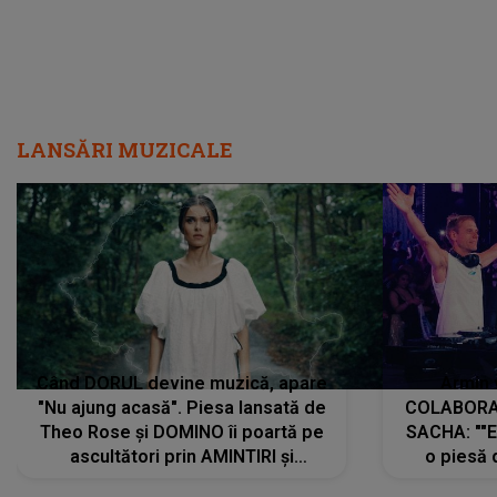
LANSĂRI MUZICALE
Când DORUL devine muzică, apare
Armin 
"Nu ajung acasă". Piesa lansată de
COLABORAR
Theo Rose și DOMINO îi poartă pe
SACHA: ""E
ascultători prin AMINTIRI și
o piesă 
REGĂSIRI, iar drumul emoțiilor
imediat pre