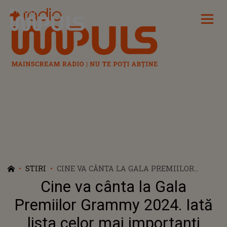
Radio Impuls
STIRI
CINE VA CÂNTA LA GALA PREMIILOR
GRAMMY 2024. IATĂ LISTA CELOR MAI
Cine va cânta la Gala
IMPORTANȚI ARTIȘTI CARE VOR URCA PE
SCENĂ
Premiilor Grammy 2024. Iată
lista celor mai importanți