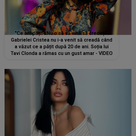
"Ce am pățit? Nu o să vă vină să credeți".
Gabrielei Cristea nu i-a venit să creadă când
a văzut ce a pățit după 20 de ani. Soția lui
Tavi Clonda a rămas cu un gust amar - VIDEO