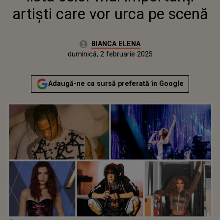
artiști care vor urca pe scenă
Autor:
BIANCA ELENA
Publicat:
vineri, 2 februarie 2024
Actualizat:
duminică, 2 februarie 2025
Adaugă-ne ca sursă preferată în Google