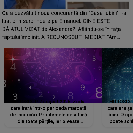
HOROSCOP de weekend, 8-9 august 2026. Zodia
-a
care riscă să rămână fără bani. O decizie luată în
grabă îi aduce pierderi semnificative și îi dă toate
planurile peste cap
HOROSCOP 7 august 2026. Zodia
HOROSCOP 
care intră într-o perioadă marcată
care are șa
de încercări. Problemele se adună
bani. O opo
din toate părțile, iar o veste
poate schi
neașteptată îi dă planurile peste
la