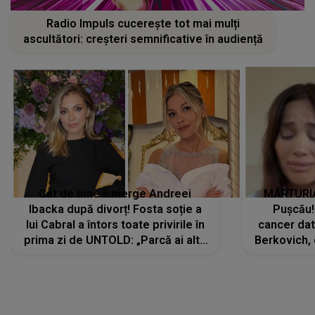
Radio Impuls cucerește tot mai mulți
ascultători: creșteri semnificative în audiență
Cât de bine îi merge Andreei
MĂRTURIA
Ibacka după divorț! Fosta soție a
Pușcău!
lui Cabral a întors toate privirile în
cancer dato
prima zi de UNTOLD: „Parcă ai altă
Berkovich, 
strălucire, emani putere,
accident ru
încredere, siguranță...”
Dacă nu 