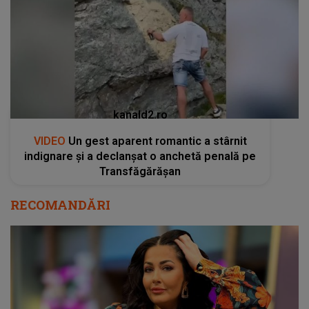
kanald2.ro
VIDEO
Un gest aparent romantic a stârnit
indignare și a declanșat o anchetă penală pe
Transfăgărășan
RECOMANDĂRI