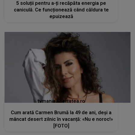
5 soluții pentru a-ți recăpăta energia pe
caniculă. Ce funcționează când căldura te
epuizează
tvmania.libertatea.ro
Cum arată Carmen Brumă la 49 de ani, deși a
mâncat desert zilnic în vacanță: «Nu e noroc!»
[FOTO]