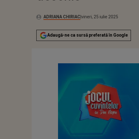
Publicat:
Autor:
vineri, 25 iulie 2025
Actualizat:
ADRIANA CHIRIAC
vineri, 25 iulie 2025
Adaugă-ne ca sursă preferată în Google