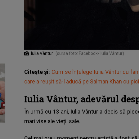
Iulia Vântur
(sursa foto: Facebook/ Iulia Vântur)
Citește și:
Cum se înțelege Iulia Vântur cu fam
care a reușit să-l aducă pe Salman Khan cu pic
Iulia Vântur, adevărul desp
În urmă cu 13 ani,
Iulia Vântur a decis să plec
mari vise ale vieții sale.
Cel mai greu moment pentru artistă a fost să s