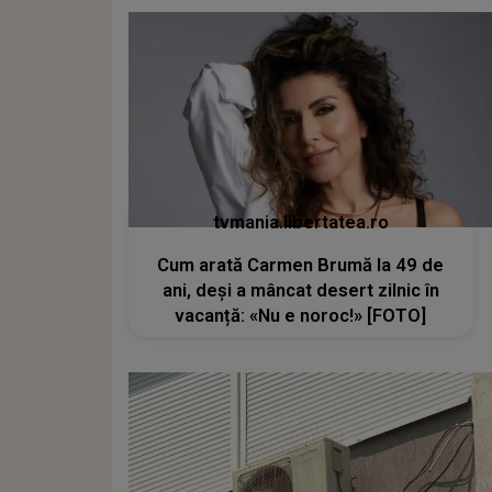
tvmania.libertatea.ro
Cum arată Carmen Brumă la 49 de
ani, deși a mâncat desert zilnic în
vacanță: «Nu e noroc!» [FOTO]