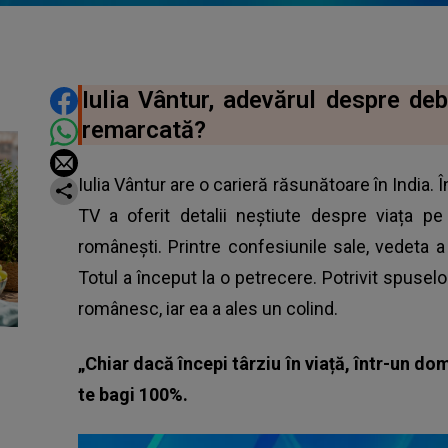
DISTRIBUIE ARTICOLUL
Iulia Vântur, adevărul despre de
remarcată?
Iulia Vântur are o carieră răsunătoare în India.
TV a oferit detalii neștiute despre viața p
românești. Printre confesiunile sale, vedeta 
Totul a început la o petrecere. Potrivit spusel
românesc, iar ea a ales un colind.
„Chiar dacă începi târziu în viață, într-un do
te bagi 100%.