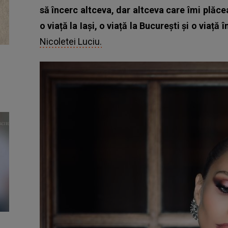
să încerc altceva, dar altceva care îmi plăce
o viață la Iași, o viață la București și o viață î
Nicoletei Luciu.