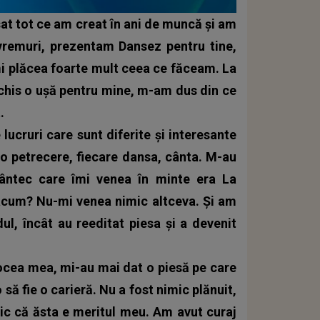
ăsat tot ce am creat în ani de muncă și am
 vremuri, prezentam Dansez pentru tine,
mi plăcea foarte mult ceea ce făceam. La
chis o ușă pentru mine, m-am dus din ce
.
lucruri care sunt diferite și interesante
o petrecere, fiecare dansa, cânta. M-au
ântec care îmi venea în minte era La
acum? Nu-mi venea nimic altceva. Și am
ul, încât au reeditat piesa și a devenit
ocea mea, mi-au mai dat o piesă pe care
să fie o carieră. Nu a fost nimic plănuit,
ic că ăsta e meritul meu. Am avut curaj