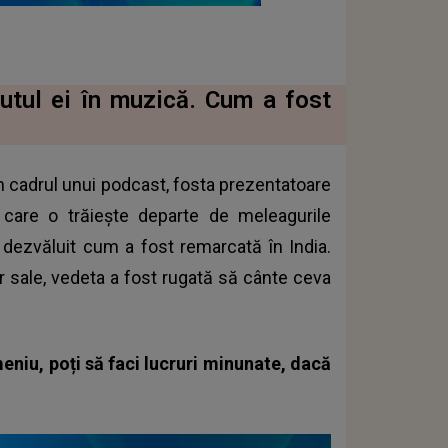
butul ei în muzică. Cum a fost
 În cadrul unui podcast, fosta prezentatoare
e care o trăiește departe de meleagurile
a dezvăluit cum a fost remarcată în India.
or sale, vedeta a fost rugată să cânte ceva
meniu, poți să faci lucruri minunate, dacă