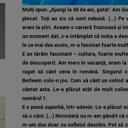
Mulți spun: „Ajungi la 40 de ani, gata!'. Am l
plecat. Toți au zis că sunt nebună. (…) Pe
eram la știri. Aveam o carieră frumoasă și î
un moment dat, s-a întâmplat că India a des
în ce mai des acolo, m-a fascinat foarte mult
E un tărâm fascinant – cultura, foarte multe 
de descoperit.
Am mers în vacanță, eram la 
rugat să cânt ceva în română. Singurul c
Betleem colo-n jos. Cum să cânt un colind 
cântat asta. Le-a plăcut atât de mult colind
numărul 1.
E o piesă superbă, într-adevăr.
Le-a plăcut v
să o cânt. (…) Niciodată nu m-am gândit că o 
m-am dus doar cu sufletul deschis. Pot să z