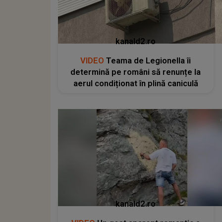
kanald2.ro
VIDEO
Teama de Legionella îi
determină pe români să renunțe la
aerul condiționat în plină caniculă
kanald2.ro