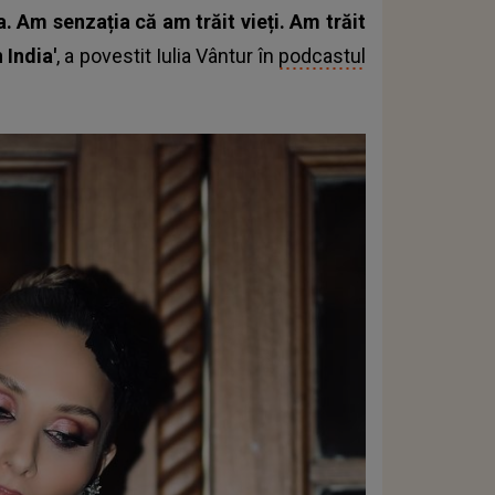
a. Am senzația că am trăit vieți. Am trăit
n India'
, a povestit Iulia Vântur în
podcastul