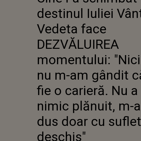
DEZVĂL
destinul Iuliei Vân
MOMENT
"NICIOD
GÂNDIT C
Vedeta face
CARIERĂ
NIMIC P
DEZVĂLUIREA
DUS DOA
SUFLETU
momentului: "Nic
nu m-am gândit c
fie o carieră. Nu a
nimic plănuit, m-
dus doar cu suflet
deschis"