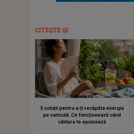
CITEȘTE ȘI
femeia.ro
5 soluții pentru a-ți recăpăta energia
pe caniculă. Ce funcționează când
căldura te epuizează