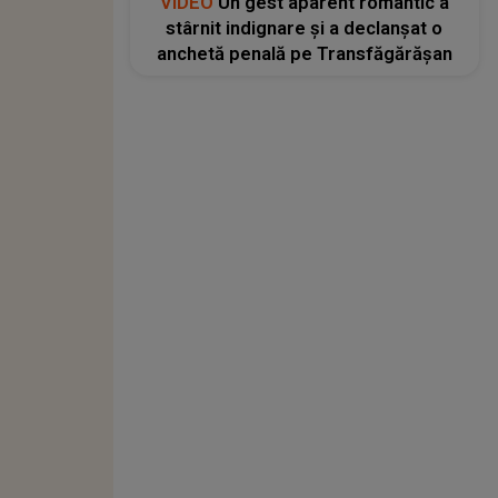
VIDEO
Un gest aparent romantic a
stârnit indignare și a declanșat o
anchetă penală pe Transfăgărășan