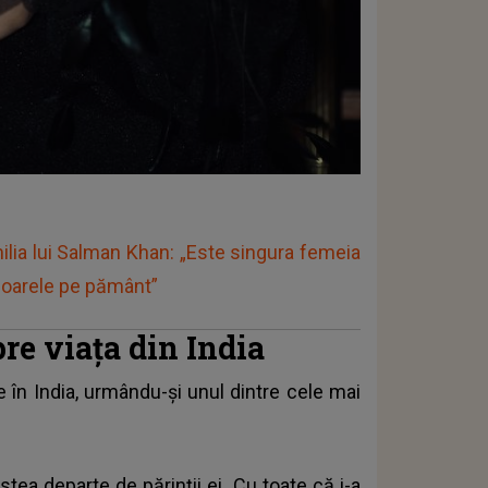
ilia lui Salman Khan: „Este singura femeia
ioarele pe pământ”
re viața din India
e în India
, urmându-și unul dintre cele mai
tea departe de părinții ei. Cu toate că i-a