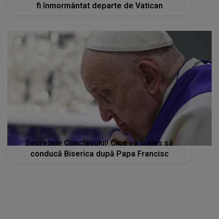
fi înmormântat departe de Vatican
Secretele Conclavului! Cine va fi ales să
conducă Biserica după Papa Francisc