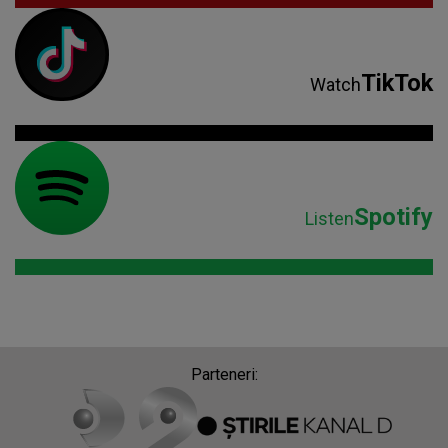
TikTok
Watch
Spotify
Listen
Parteneri: