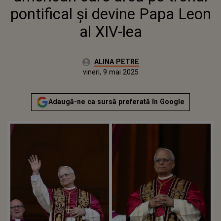
pontifical și devine Papa Leon
al XIV-lea
Autor:
ALINA PETRE
Publicat:
vineri, 9 mai 2025
Actualizat:
vineri, 9 mai 2025
Adaugă-ne ca sursă preferată în Google