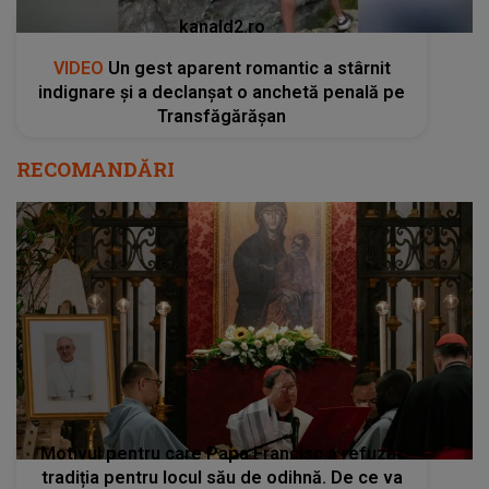
kanald2.ro
VIDEO
Un gest aparent romantic a stârnit
indignare și a declanșat o anchetă penală pe
Transfăgărășan
RECOMANDĂRI
Motivul pentru care Papa Francisc a refuzat
tradiția pentru locul său de odihnă. De ce va