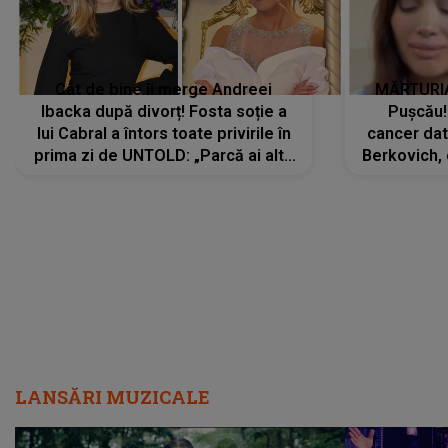
Cât de bine îi merge Andreei
MĂRTURIA
Ibacka după divorț! Fosta soție a
Pușcău!
lui Cabral a întors toate privirile în
cancer dato
prima zi de UNTOLD: „Parcă ai altă
Berkovich, 
strălucire, emani putere,
accident ru
încredere, siguranță...”
Dacă nu 
LANSĂRI MUZICALE