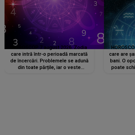
HOROSCOP 7 august 2026. Zodia
HOROSCOP 
care intră într-o perioadă marcată
care are șa
de încercări. Problemele se adună
bani. O opo
din toate părțile, iar o veste
poate schi
neașteptată îi dă planurile peste
la
cap