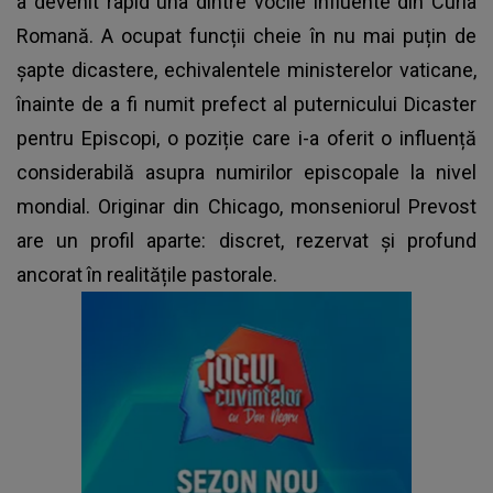
a devenit rapid una dintre vocile influente din Curia
Romană. A ocupat funcții cheie în nu mai puțin de
șapte dicastere, echivalentele ministerelor vaticane,
înainte de a fi numit prefect al puternicului Dicaster
pentru Episcopi, o poziție care i-a oferit o influență
considerabilă asupra numirilor episcopale la nivel
mondial. Originar din Chicago, monseniorul Prevost
are un profil aparte: discret, rezervat și profund
ancorat în realitățile pastorale.