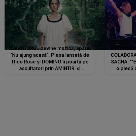
Când DORUL devine muzică, apare
Armin 
"Nu ajung acasă". Piesa lansată de
COLABORAR
Theo Rose și DOMINO îi poartă pe
SACHA: ""E
ascultători prin AMINTIRI și
o piesă 
REGĂSIRI, iar drumul emoțiilor
imediat pre
trece prin sufletul publicului:
cu mine șt
"Pentru toți cei care au plecat
păstrăm do
departe ca să le fie mai bine"