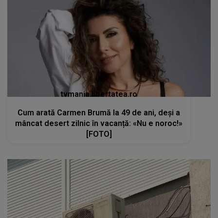
tvmania.libertatea.ro
Cum arată Carmen Brumă la 49 de ani, deși a
mâncat desert zilnic în vacanță: «Nu e noroc!»
[FOTO]