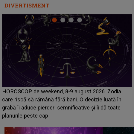
DIVERTISMENT
Emanuel a ținut ACEST DETALIU ASCUNS până
acum! În fața Alexandrei, concurentul din Casa Iubirii
face o MĂRTURISIRE NEAȘTEPTATĂ despre mama
sa: "I-am spus și ei în față, eu nu te iubesc pentru
că..."