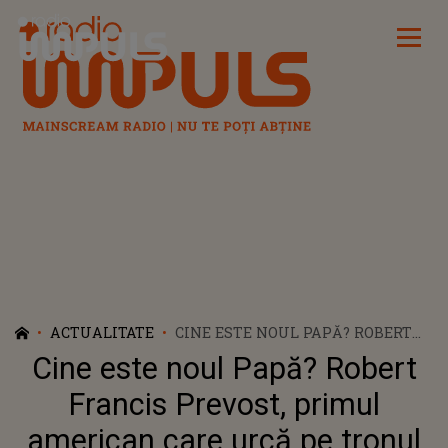
Radio Impuls
ACTUALITATE
CINE ESTE NOUL PAPĂ? ROBERT
FRANCIS PREVOST, PRIMUL
Cine este noul Papă? Robert
AMERICAN CARE URCĂ PE
TRONUL PONTIFICAL ȘI DEVINE
Francis Prevost, primul
PAPA LEON AL XIV-LEA
american care urcă pe tronul