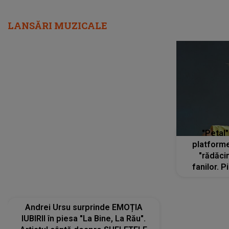
LANSĂRI MUZICALE
"Petal"
platforme
"rădăci
fanilor. 
Arian
ascultă
Andrei Ursu surprinde EMOȚIA
IUBIRII în piesa "La Bine, La Rău".