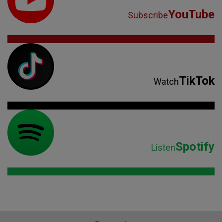
YouTube
Subscribe
TikTok
Watch
Spotify
Listen