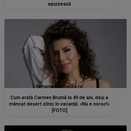
epuizează
tvmania.libertatea.ro
Cum arată Carmen Brumă la 49 de ani, deși a
mâncat desert zilnic în vacanță: «Nu e noroc!»
[FOTO]