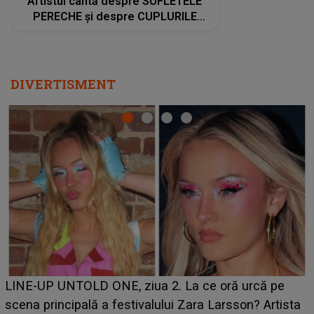
Artistul cântă despre SUFLETELE
PERECHE și despre CUPLURILE
care aleg să meargă împreună pe
același drum, INDIFERENT DE CE LE
REZERVĂ VIAȚA
DIVERTISMENT
Ce a dezvăluit noua concurentă din "Casa Iubirii" l-a
luat prin surprindere pe Emanuel. CINE ESTE