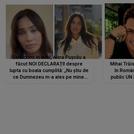
Cu lacrimi în ochi, Alina Pușcău a
REVEDERE
făcut NOI DECLARAȚII despre
Mihai Trăis
lupta cu boala cumplită: „Nu știu de
în Români
ce Dumnezeu m-a ales pe mine.
public UN
Am cancer la sân, am intrat în
"Nu știu ce
metastază...”