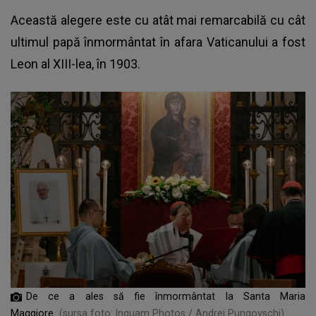
Această alegere este cu atât mai remarcabilă cu cât
ultimul papă înmormântat în afara Vaticanului a fost
Leon al XIII-lea, în 1903.
De ce a ales să fie înmormântat la Santa Maria
Maggiore
(sursa foto: Inquam Photos / Andrei Pungovschi)