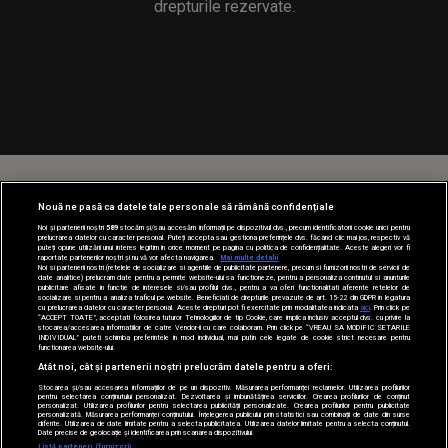
drepturile rezervate.
Nouă ne pasă ca datele tale personale să rămână confidențiale
Noi și partenerii noștri
589
stocăm și/sau accesăm informații pe dispozitivul dvs., precum identificatorii cookie unici pentru
prelucrarea datelor cu caracter personal. Puteți accepta sau gestiona preferințele dvs. făcând clic mai jos, respectiv vă
puteți opune utilizării unui interes legitim în orice moment pe pagina cu politica de confidențialitate. Aceste alegeri vor fi
raportate partenerilor noștri și nu vă vor afecta navigarea.
Mai multe detalii
Noi si partenerii nostri (retelele de socializare si agentiile de publicitate partenere, precum si furnizorii nostri de servicii de
date analitice) prelucram date pentru a permite website-ului sa functioneze, pentru a personaliza continutul si anunturile
publicitare afisate in functie de interesele si/sau profilul dvs., pentru a va oferi functionalitati aferente retelelor de
socializare si pentru a analiza traficul pe website. Beneficiati de drepturile prevazute de art. 15-22 din GDPR in legatura
cu prelucrarea datelor cu caracter personal. Aceste drepturi pot fi exercitate prin modalitatea indicata
aici
. Prin click pe
“ACCEPT TOATE”, acceptati folosirea tuturor Tehnologiilor de tip Cookie, care implica inclusiv acceptul dvs. cu privire la
stocarea/accesarea informatiilor de catre Vendor-ii cu care colaboram. Prin click pe “VREAU SA MODIFIC SETARILE
INDIVIDUAL” puteti schimba preferintele in mod individual, mai putin cele legate de cookie strict necesare pentru
functionarea website-ului.
Atât noi, cât și partenerii noștri prelucrăm datele pentru a oferi:
Stocarea și/sau accesarea informațiilor de pe un dispozitiv. Măsurarea performanței reclamelor. Utilizarea profilurilor
pentru selectarea conținutului personalizat. Dezvoltarea și îmbunătățirea serviciilor. Crearea profilurilor de conținut
personalizat. Utilizarea profilurilor pentru selectarea publicității personalizate. Crearea profilurilor pentru publicitate
personalizată. Măsurarea performanței conținutului. Înțelegerea publicului prin statistici sau combinații de date din surse
diferite. Utilizarea de date limitate pentru a selecta publicitatea. Utilizarea datelor limitate pentru a selecta conținutul.
Date precise de geolocație și identificarea prin scanarea dispozitivului.
Listă parteneri (furnizori)