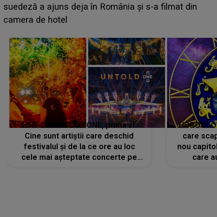
BĂIATUL VIZAT de Alexandra?! Aflându-se în fața
faptului împlinit, A RECUNOSCUT IMEDIAT: "Am
avut..."
LINE-UP UNTOLD ONE, prima zi.
HOROSCOP 
Cine sunt artiștii care deschid
care scap
festivalul și de la ce ore au loc
nou capitol
cele mai așteptate concerte pe
care a
scena principală?
perioadă 