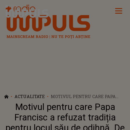
Radio Impuls
ACTUALITATE
MOTIVUL PENTRU CARE PAPA
FRANCISC A REFUZAT TRADIȚIA
Motivul pentru care Papa
PENTRU LOCUL SĂU DE ODIHNĂ.
DE CE VA FI ÎNMORMÂNTAT
Francisc a refuzat tradiția
DEPARTE DE VATICAN
pentru locul său de odihnă. De