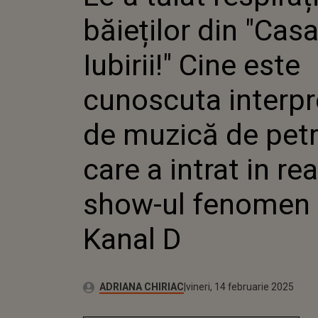
CUNOSC
băieților din "Cas
INTERPR
MUZICĂ 
CARE A I
Iubirii!" Cine este
REALITY
FENOMEN
cunoscuta interpr
D
de muzică de pet
care a intrat in rea
show-ul fenomen 
Kanal D
Publicat:
Autor:
vineri, 14 februarie 2025
Actualizat:
ADRIANA CHIRIAC
vineri, 14 februarie 2025