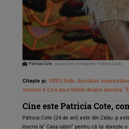
Patricia Cote
(sursa foto: Instagram/ Patricia Cote)
Citește și:
VIDEO Robi, dezvăluiri surprinzătoa
sezonul 4. Ce a spus Moldo despre Iasmina: "Îl 
Cine este Patricia Cote, co
Patricia Cote (24 de ani) este din Zalău și e
înscris la"
Casa iubirii
" pentru că își dorește o