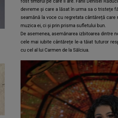
fost timbrul pe care îl are. Fanii Denisei Răducu
devreme și care a lăsat în urma sa o tristețe f
seamănă la voce cu regretata cântăreță care n
muzica ei, ci și prin prisma sufletului bun.
De asemenea, asemănarea izbitoarea dintre 
cele mai iubite cântărețe le-a tăiat tuturor res
cu cel al lui Carmen de la Sălciua.