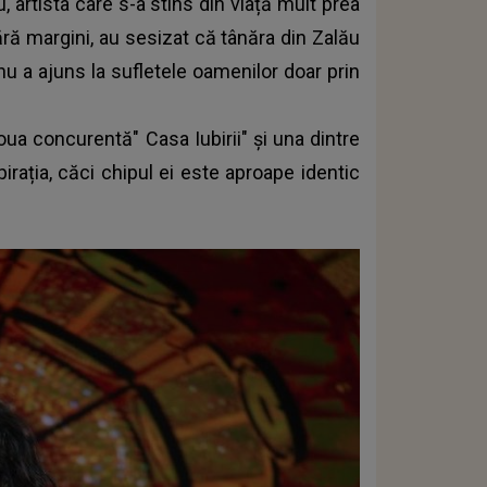
, artista care s-a stins din viață mult prea
ără margini, au sesizat că tânăra din Zalău
u a ajuns la sufletele oamenilor doar prin
noua concurentă"
Casa Iubirii
" și una dintre
pirația, căci chipul ei este aproape identic