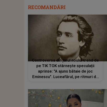
RECOMANDĂRI
Controversa din jurul noului trend de
pe TIK TOK stârnește speculații
aprinse: "A ajuns bătaie de joc
Eminescu". Luceafărul, pe ritmuri de
manele