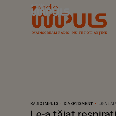
Radio Impuls
RADIO IMPULS
DIVERTISMENT
LE-A TĂI
BĂIEȚILO
Le-a tăiat respiraț
IUBIRII!"