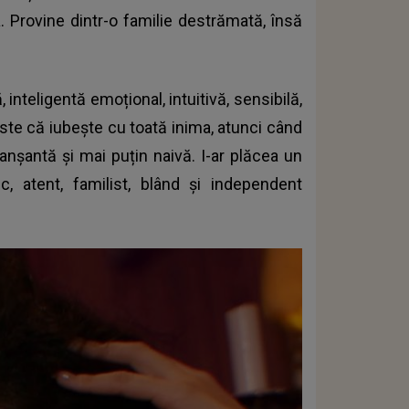
a. Provine dintr-o familie destrămată, însă
nteligentă emoțional, intuitivă, sensibilă,
este că iubește cu toată inima, atunci când
ranșantă și mai puțin naivă. I-ar plăcea un
c, atent, familist, blând și independent