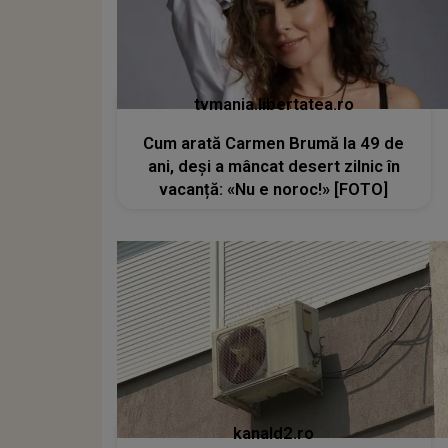
tvmania.libertatea.ro
Cum arată Carmen Brumă la 49 de
ani, deși a mâncat desert zilnic în
vacanță: «Nu e noroc!» [FOTO]
kanald2.ro