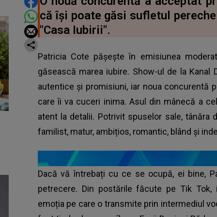
DISTRIBUIE ARTICOLUL
O nouă concurentă a acceptat p
că își poate găsi sufletul perech
"Casa Iubirii".
Patricia Cote pășește în emisiunea modera
găsească marea iubire. Show-ul de la Kanal D e
autentice și promisiuni, iar noua concurentă p
care îi va cuceri inima. Asul din mânecă a cel
atent la detalii. Potrivit spuselor sale, tânăr
familist, matur, ambițios, romantic, blând și ind
Dacă vă întrebați cu ce se ocupă, ei bine, P
petrecere. Din postările făcute pe Tik Tok, 
emoția pe care o transmite prin intermediul voci