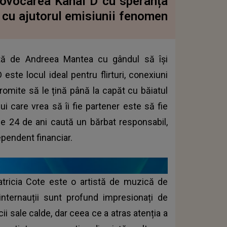
rovocarea Kanal D cu speranța
e cu ajutorul emisiunii fenomen
tă de Andreea Mantea cu gândul să își
ste locul ideal pentru flirturi, conexiuni
romite să le țină până la capăt cu băiatul
ui care vrea să îi fie partener este să fie
a de 24 de ani caută un bărbat responsabil,
ependent financiar.
atricia Cote este o artistă de muzică de
internauții sunt profund impresionați de
i sale calde, dar ceea ce a atras atenția a