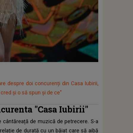
re despre doi concurenți din Casa Iubirii,
cred și o să spun și de ce"
ncurenta "Casa Iubirii"
ste cântăreață de muzică de petrecere. S-a
 relație de durată cu un băiat care să aibă