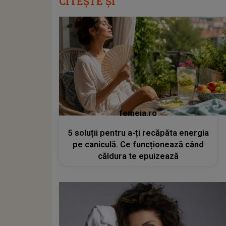
CITEȘTE ȘI
femeia.ro
5 soluții pentru a-ți recăpăta energia
pe caniculă. Ce funcționează când
căldura te epuizează