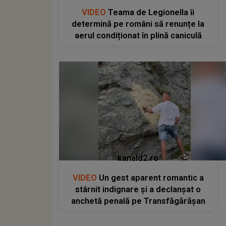
VIDEO
Teama de Legionella îi
determină pe români să renunțe la
aerul condiționat în plină caniculă
kanald2.ro
VIDEO
Un gest aparent romantic a
stârnit indignare și a declanșat o
anchetă penală pe Transfăgărășan