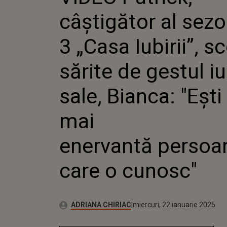
IUBIRII”
câștigător al sezo
DE GESTU
BIANCA: 
ENERVAN
3 „Casa Iubirii”, s
CARE O C
sărite de gestul iu
sale, Bianca: "Ești
mai
enervantă persoa
care o cunosc"
Publicat:
Autor:
miercuri, 22 ianuarie 2025
Actualizat:
ADRIANA CHIRIAC
miercuri, 22 ianuarie 2025