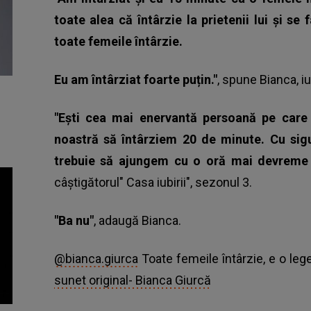
toate alea că întârzie la prietenii lui și se
toate femeile întârzie.
Eu am întârziat foarte puțin."
, spune Bianca, iub
"Ești cea mai enervantă persoană pe care 
noastră să întârziem 20 de minute. Cu sig
trebuie să ajungem cu o oră mai devreme
câștigătorul"
Casa iubirii
", sezonul 3.
"Ba nu"
, adaugă Bianca.
@bianca.giurca
Toate femeile întârzie, e o l
sunet original- Bianca Giurcă