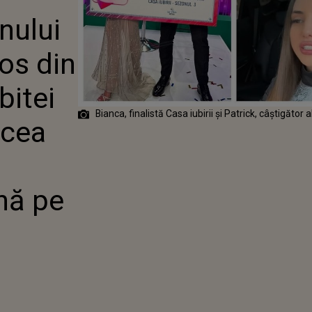
, SCOS DIN SĂRITE
nului
L IUBITEI SALE,
"EȘTI CEA MAI
TĂ PERSOANĂ PE
cos din
UNOSC"
bitei
Bianca, finalistă Casa iubirii și
P
atrick, câștigător a
 cea
nă pe