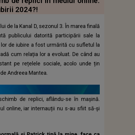
mb de replici în mediul online.
ubirii 2024?!
ui de la Kanal D, sezonul 3. În marea finală
ă publicului datorită participării sale la
or de iubire a fost urmărită cu sufletul la
vadă cum relația lor a evoluat. De când au
nstant pe rețelele sociale, acolo unde țin
te de Andreea Mantea.
schimb de replici, aflându-se în mașină.
 online, iar internauții nu s-au sfiit să-și
ormală și Patrick țipă la mine, face ca