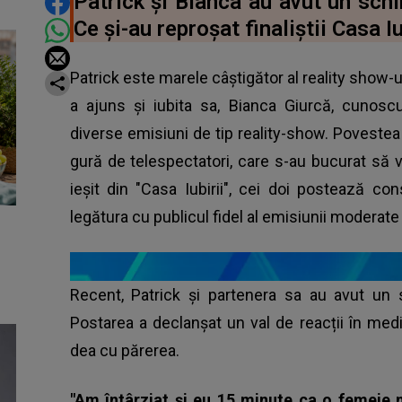
DISTRIBUIE ARTICOLUL
Patrick și Bianca au avut un schi
Ce și-au reproșat finaliștii Casa I
Patrick este marele câștigător al reality show-ul
a ajuns și iubita sa, Bianca Giurcă, cunoscut
diverse emisiuni de tip reality-show. Povestea l
gură de telespectatori, care s-au bucurat să 
ieşit din "Casa Iubirii", cei doi postează co
legătura cu publicul fidel al emisiunii modera
Recent, Patrick și partenera sa au avut un 
Postarea a declanșat un val de reacții în mediul
dea cu părerea.
"Am întârziat și eu 15 minute ca o femeie n