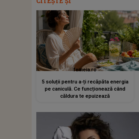
CITEȘTE ȘI
femeia.ro
5 soluții pentru a-ți recăpăta energia
pe caniculă. Ce funcționează când
căldura te epuizează