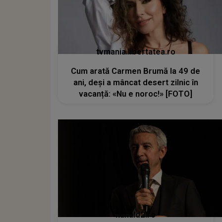
tvmania.libertatea.ro
Cum arată Carmen Brumă la 49 de
ani, deși a mâncat desert zilnic în
vacanță: «Nu e noroc!» [FOTO]
kanald2.ro