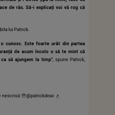
 face de râs. Să-i explicați voi vă rog că
ita lui Patrick.
o cunosc. Este foarte urât din partea
uranță de acum încolo o să te mint că
 ca să ajungem la timp"
, spune Patrick,
ege nescrisă 🥹@patrickdeac
♬