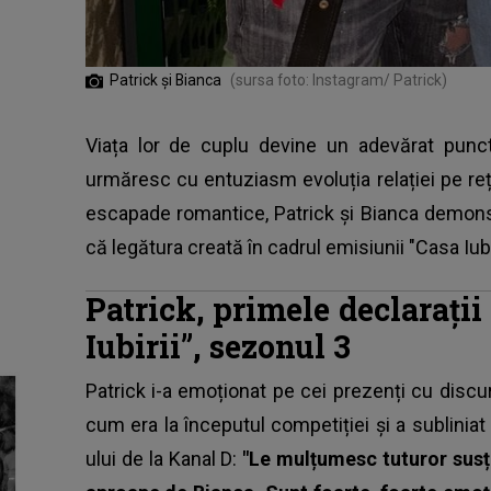
Patrick și Bianca
(sursa foto: Instagram/ Patrick)
Viața lor de cuplu devine un adevărat punct 
urmăresc cu entuziasm evoluția relației pe re
escapade romantice, Patrick și Bianca demons
că legătura creată în cadrul emisiunii "Casa Iubir
Patrick, primele declarații
Iubirii”, sezonul 3
Patrick i-a emoționat pe cei prezenți cu discu
cum era la începutul competiției și a sublinia
ului de la
Kanal D
:
"Le mulțumesc tuturor susț