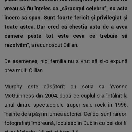
vreau să fiu înțeles ca „săracuțul celebru”, nu asta
încerc să spun. Sunt foarte fericit și privilegiat și
toate astea. Dar cred că chestia asta de a avea
camere peste tot este ceva ce trebuie să
rezolvăm”
, a recunoscut Cillian.
De asemenea, nici familia nu a vrut să și-o expună
prea mult. Cillian
Murphy este căsătorit cu soția sa Yvonne
McGuinness din 2004, după ce cuplul s-a întâlnit la
unul dintre spectacolele trupei sale rock în 1996,
înainte de a păși în lumea actoriei. Cei doi sunt rareori
fotografiați împreună, locuiesc în Dublin cu cei doi fii