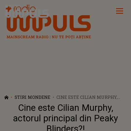
Radio Impuls
STIRI MONDENE
CINE ESTE CILIAN MURPHY,
ACTORUL PRINCIPAL DIN
Cine este Cilian Murphy,
PEAKY BLINDERS?!
actorul principal din Peaky
Blinders?!