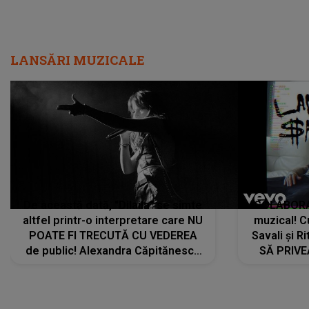
LANSĂRI MUZICALE
De această dată, "Dilaila" se simte
COLABORAR
altfel printr-o interpretare care NU
muzical! C
POATE FI TRECUTĂ CU VEDEREA
Savali și Ri
de public! Alexandra Căpitănescu
SĂ PRIV
a lansat VERSIUNEA LIVE a piesei