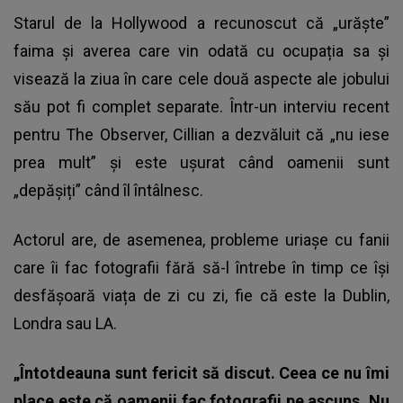
Starul de la Hollywood a recunoscut că „urăște”
faima și averea care vin odată cu ocupația sa și
visează la ziua în care cele două aspecte ale jobului
său pot fi complet separate. Într-un interviu recent
pentru The Observer, Cillian a dezvăluit că „nu iese
prea mult” și este uşurat când oamenii sunt
„depășiți” când îl întâlnesc.
Actorul are, de asemenea, probleme uriașe cu fanii
care îi fac fotografii fără să-l întrebe în timp ce își
desfășoară viața de zi cu zi, fie că este la Dublin,
Londra sau LA.
„Întotdeauna sunt fericit să discut. Ceea ce nu îmi
place este că oamenii fac fotografii pe ascuns. Nu