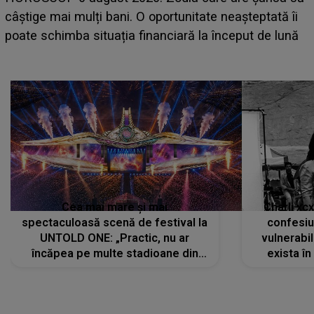
care deschid festivalul și de la ce ore au loc cele mai
așteptate concerte pe scena principală?
Cea mai mare și mai
Charli xc
spectaculoasă scenă de festival la
confesiu
UNTOLD ONE: „Practic, nu ar
vulnerabil
încăpea pe multe stadioane din
exista în
lume”. Evenimentul începe joi, 6
august 2026