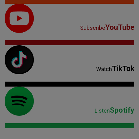
YouTube
Subscribe
TikTok
Watch
Spotify
Listen