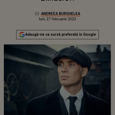
Autor:
ANDREEA BURGHELEA
Publicat:
duminică, 27 februarie 2022
Actualizat:
luni, 27 februarie 2023
Adaugă-ne ca sursă preferată în Google