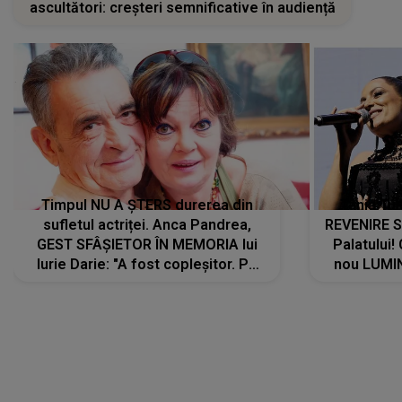
ascultători: creșteri semnificative în audiență
Timpul NU A ȘTERS durerea din
Tania Tu
sufletul actriței. Anca Pandrea,
REVENIRE 
GEST SFÂȘIETOR ÎN MEMORIA lui
Palatului!
Iurie Darie: "A fost copleșitor. Pe
nou LUMI
măsură ce trece timpul parcă..."
pentru a
cântece no
care abia 