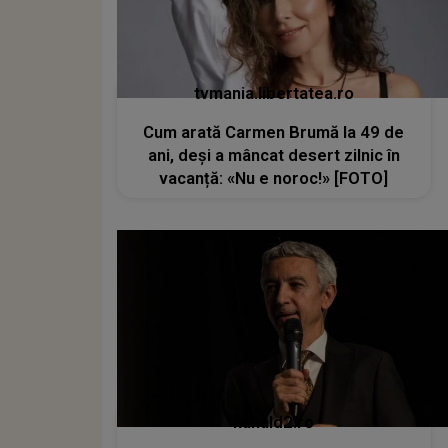
tvmania.libertatea.ro
Cum arată Carmen Brumă la 49 de
ani, deși a mâncat desert zilnic în
vacanță: «Nu e noroc!» [FOTO]
kanald2.ro