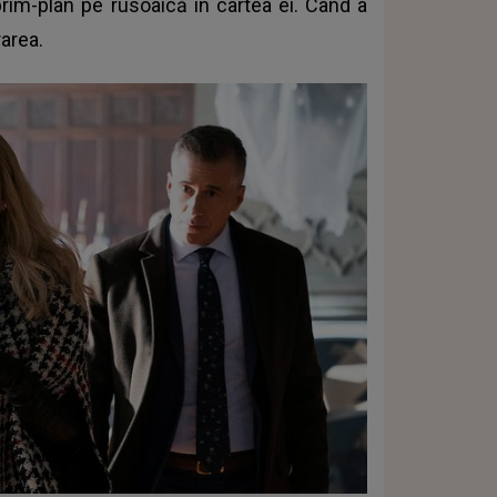
prim-plan pe rusoaică în cartea ei. Când a
rarea.