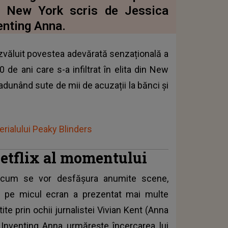
ta New York scris de Jessica
enting Anna.
dezvăluit povestea adevărată senzațională a
de ani care s-a infiltrat în elita din New
dunând sute de mii de acuzații la bănci și
erialului Peaky Blinders
Netflix al momentului
 cum se vor desfășura anumite scene,
y pe micul ecran a prezentat mai multe
te prin ochii jurnalistei Vivian Kent (Anna
 Inventing Anna urmărește încercarea lui