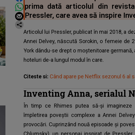
prima dată articolul din revis
Pressler, care avea să inspire Inv
Articolul lui Pressler, publicat în mai 2018, a 
Annei Delvey, născută Sorokin, o femeie de 20 
York dându-se drept o moștenitoare germană, a
hoteluri de-a lungul modul în care.
Citeste si:
Când apare pe Netflix sezonul 6 al s
Inventing Anna, serialul 
În timp ce Rhimes putea să-și imagineze
împletirea poveștii complexe a Annei Delve
provocări. Cuprinzând nouă episoade și povesti
Chlumsky), un personaj inspirat de Pressler,