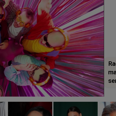
Ra
ma
se