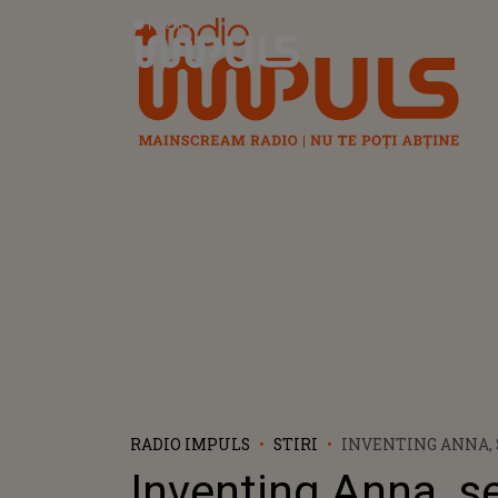
Radio Impuls
RADIO IMPULS
STIRI
INVENTING ANNA, 
MOMENTULUI: POV
Inventing Anna, se
FILMULUI A UIMI