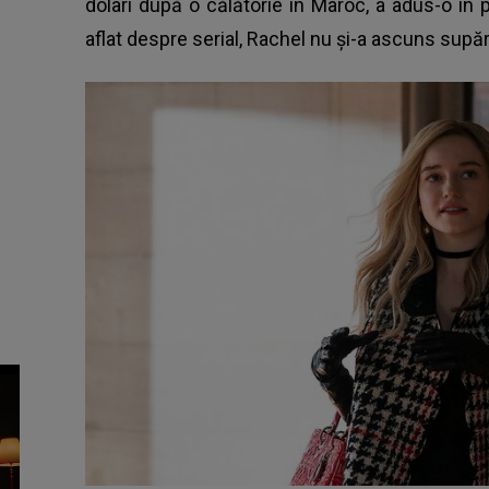
dolari după o călătorie în Maroc, a adus-o în 
aflat despre serial, Rachel nu şi-a ascuns supă