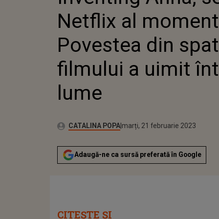
Netflix al moment
Povestea din spat
filmului a uimit în
lume
Publicat:
Autor:
luni, 21 februarie 2022
Actualizat:
CATALINA POPA
marți, 21 februarie 2023
Adaugă-ne ca sursă preferată în Google
CITEȘTE ȘI