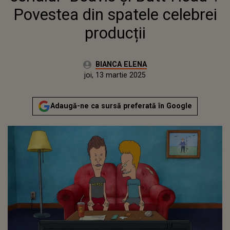
Povestea din spatele celebrei
producții
Autor:
BIANCA ELENA
Publicat:
joi, 13 martie 2025
Actualizat:
joi, 13 martie 2025
Adaugă-ne ca sursă preferată în Google