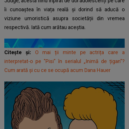
Judge, acesta fiind inpirat de doi adolescenți pe care
îi cunoaștea în viața reală și dorind să aducă o
viziune umoristică asupra societății din vremea
respectivă. Iată cum arătau aceștia.
Citește și:
O mai ții minte pe actrița care a
interpretat-o pe "Pisi" în serialul „Inimă de țigan”?
Cum arată și cu ce se ocupă acum Dana Hauer