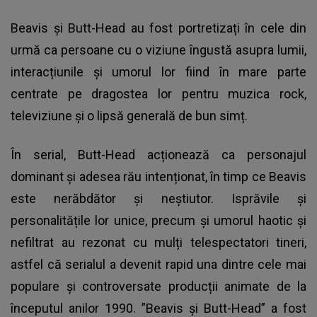
Beavis și Butt-Head au fost portretizați în cele din
urmă ca persoane cu o viziune îngustă asupra lumii,
interacțiunile și umorul lor fiind în mare parte
centrate pe dragostea lor pentru muzica rock,
televiziune și o lipsă generală de bun simț.
În serial, Butt-Head acționează ca personajul
dominant și adesea rău intenționat, în timp ce Beavis
este nerăbdător și neștiutor. Isprăvile și
personalitățile lor unice, precum și umorul haotic și
nefiltrat au rezonat cu mulți telespectatori tineri,
astfel că serialul a devenit rapid una dintre cele mai
populare și controversate producții animate de la
începutul anilor 1990. ”Beavis și Butt-Head” a fost