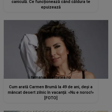
caniculă. Ce funcționează când căldura te
epuizează
tvmania.libertatea.ro
Cum arată Carmen Brumă la 49 de ani, deși a
mâncat desert zilnic în vacanță: «Nu e noroc!»
[FOTO]