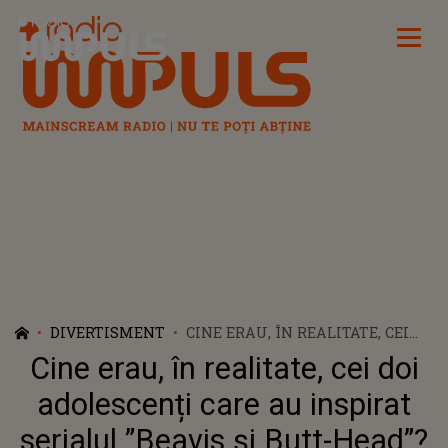
Radio Impuls
DIVERTISMENT
CINE ERAU, ÎN REALITATE, CEI
DOI ADOLESCENȚI CARE AU
Cine erau, în realitate, cei doi
INSPIRAT SERIALUL ”BEAVIS ȘI
BUTT-HEAD”? POVESTEA DIN
adolescenți care au inspirat
SPATELE CELEBREI PRODUCȚII
serialul ”Beavis și Butt-Head”?