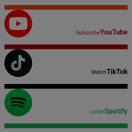
YouTube
Subscribe
TikTok
Watch
Spotify
Listen