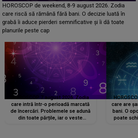
Emanuel a ținut ACEST DETALIU ASCUNS până
acum! În fața Alexandrei, concurentul din Casa Iubirii
face o MĂRTURISIRE NEAȘTEPTATĂ despre mama
sa: "I-am spus și ei în față, eu nu te iubesc pentru
că..."
HOROSCOP 7 august 2026. Zodia
HOROSCOP 
care intră într-o perioadă marcată
care are șa
de încercări. Problemele se adună
bani. O opo
din toate părțile, iar o veste
poate schi
neașteptată îi dă planurile peste
la
cap