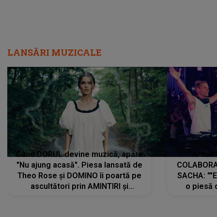
LANSĂRI MUZICALE
Când DORUL devine muzică, apare
Armin 
"Nu ajung acasă". Piesa lansată de
COLABORAR
Theo Rose și DOMINO îi poartă pe
SACHA: ""E
ascultători prin AMINTIRI și
o piesă 
REGĂSIRI, iar drumul emoțiilor
imediat pre
trece prin sufletul publicului:
cu mine șt