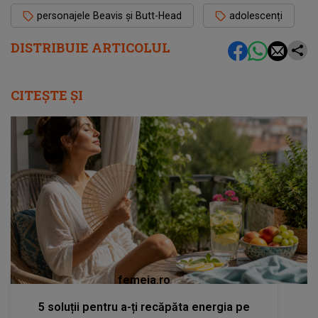
personajele Beavis și Butt-Head
adolescenți
DISTRIBUIE ARTICOLUL
CITEȘTE ȘI
femeia.ro
5 soluții pentru a-ți recăpăta energia pe