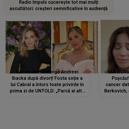
Radio Impuls cucerește tot mai mulți
ascultători: creșteri semnificative în audiență
Cât de bine îi merge Andreei
MĂRTURIA
Ibacka după divorț! Fosta soție a
Pușcău!
lui Cabral a întors toate privirile în
cancer dato
prima zi de UNTOLD: „Parcă ai altă
Berkovich, 
strălucire, emani putere,
accident ru
încredere, siguranță...”
Dacă nu 