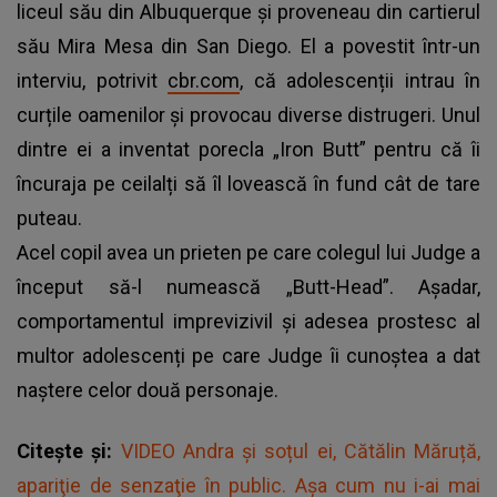
liceul său din Albuquerque și proveneau din cartierul
său Mira Mesa din San Diego. El a povestit într-un
interviu, potrivit
cbr.com
, că adolescenții intrau în
curțile oamenilor și provocau diverse distrugeri. Unul
dintre ei a inventat porecla „Iron Butt” pentru că îi
încuraja pe ceilalți să îl lovească în fund cât de tare
puteau.
Acel copil avea un prieten pe care colegul lui Judge a
început să-l numească „Butt-Head”. Așadar,
comportamentul imprevizivil și adesea prostesc al
multor adolescenți pe care Judge îi cunoștea a dat
naștere celor două personaje.
Citește și:
VIDEO Andra și soțul ei, Cătălin Măruță,
apariţie de senzaţie în public. Așa cum nu i-ai mai