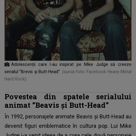
Adolescenții care l-au inspirat pe Mike Judge să creeze
serialul ”Brevis și Butt-Head”
(sursa foto: Facebook Heavy Metal
Hard Rock)
Povestea din spatele serialului
animat ”Beavis și Butt-Head”
În 1992, personajele animate Beavis și Butt-Head au
devenit figuri emblematice în cultura pop. Lui Mike
Judge i-a venit ideea de a crea cele două personaje