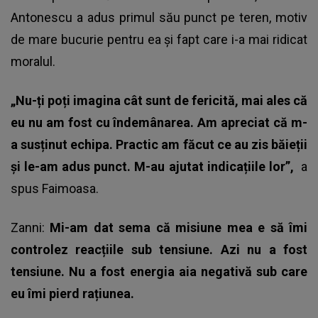
Antonescu
a adus primul său punct pe teren, motiv
de mare bucurie pentru ea și fapt care i-a mai ridicat
moralul.
„Nu-ți poți imagina cât sunt de fericită, mai ales că
eu nu am fost cu îndemânarea. Am apreciat că m-
a susținut echipa. Practic am făcut ce au zis băieții
și le-am adus punct. M-au ajutat indicațiile lor”,
a
spus Faimoasa.
Zanni:
Mi-am dat sema că misiune mea e să îmi
controlez reacțiile sub tensiune. Azi nu a fost
tensiune. Nu a fost energia aia negativă sub care
eu îmi pierd rațiunea.