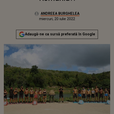
Autor:
ANDREEA BURGHELEA
Publicat:
joi, 4 martie 2021
Actualizat:
miercuri, 20 iulie 2022
Adaugă-ne ca sursă preferată în Google