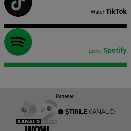
TikTok
Watch
Spotify
Listen
Parteneri: