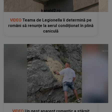
kanald2.ro
VIDEO
Teama de Legionella îi determină pe
români să renunțe la aerul condiționat în plină
caniculă
kanald2.ro
VIDEO
Un gest aparent romantic a stârnit