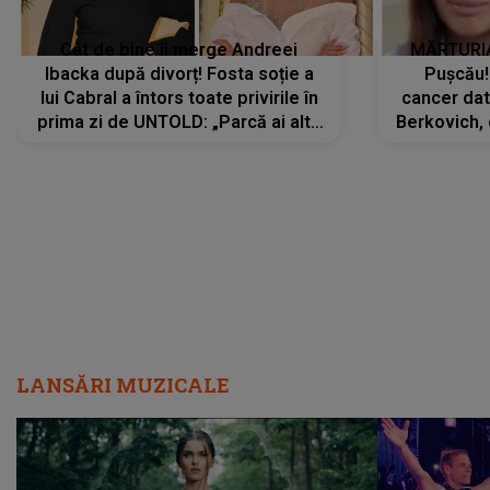
Cât de bine îi merge Andreei
MĂRTURIA
Ibacka după divorț! Fosta soție a
Pușcău!
lui Cabral a întors toate privirile în
cancer dato
prima zi de UNTOLD: „Parcă ai altă
Berkovich, 
strălucire, emani putere,
accident ru
încredere, siguranță...”
Dacă nu 
LANSĂRI MUZICALE