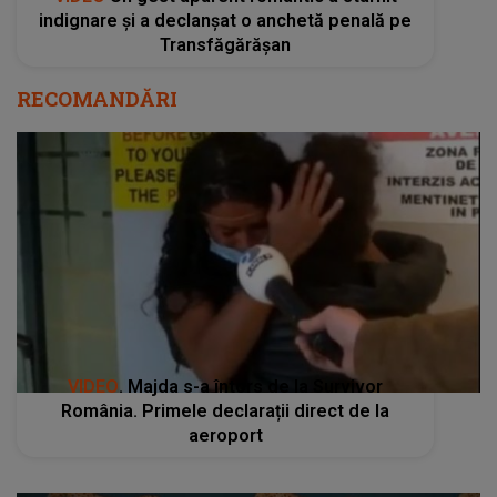
indignare și a declanșat o anchetă penală pe
Transfăgărășan
RECOMANDĂRI
VIDEO
. Majda s-a întors de la Survivor
România. Primele declarații direct de la
aeroport