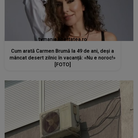
tvmania.libertatea.ro
Cum arată Carmen Brumă la 49 de ani, deși a
mâncat desert zilnic în vacanță: «Nu e noroc!»
[FOTO]