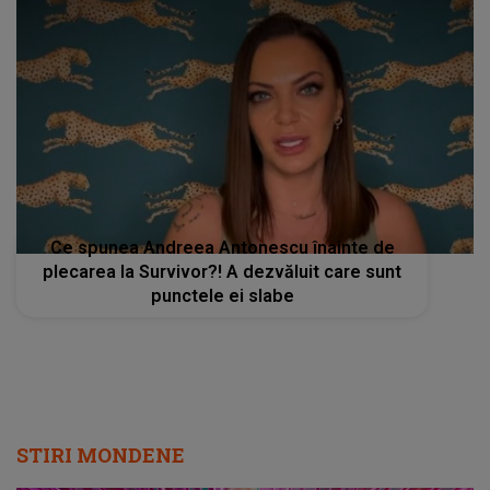
Ce spunea Andreea Antonescu înainte de
plecarea la Survivor?! A dezvăluit care sunt
punctele ei slabe
STIRI MONDENE