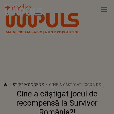
Radio Impuls
STIRI MONDENE
CINE A CÂŞTIGAT JOCUL DE
RECOMPENSĂ LA SURVIVOR
Cine a câştigat jocul de
ROMÂNIA?!
recompensă la Survivor
România?!