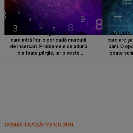
HOROSCOP 7 august 2026. Zodia
HOROSCOP 
care intră într-o perioadă marcată
care are șa
de încercări. Problemele se adună
bani. O opo
din toate părțile, iar o veste
poate schi
neașteptată îi dă planurile peste
la
cap
CONECTEAZĂ-TE CU NOI