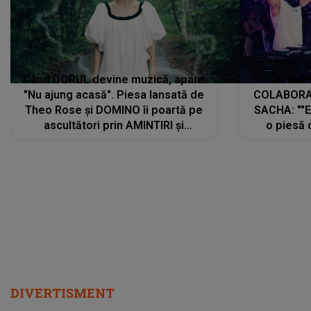
Când DORUL devine muzică, apare
Armin 
"Nu ajung acasă". Piesa lansată de
COLABORAR
Theo Rose și DOMINO îi poartă pe
SACHA: ""E
ascultători prin AMINTIRI și
o piesă 
REGĂSIRI, iar drumul emoțiilor
imediat pre
trece prin sufletul publicului:
cu mine șt
"Pentru toți cei care au plecat
păstrăm do
departe ca să le fie mai bine"
DIVERTISMENT