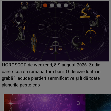
Emanuel a ținut ACEST DETALIU ASCUNS până
acum! În fața Alexandrei, concurentul din Casa Iubirii
face o MĂRTURISIRE NEAȘTEPTATĂ despre mama
sa: "I-am spus și ei în față, eu nu te iubesc pentru
că..."