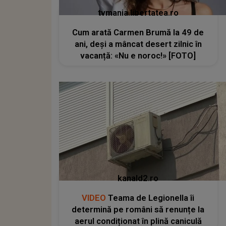
tvmania.libertatea.ro
Cum arată Carmen Brumă la 49 de
ani, deși a mâncat desert zilnic în
vacanță: «Nu e noroc!» [FOTO]
kanald2.ro
VIDEO
Teama de Legionella îi
determină pe români să renunțe la
aerul condiționat în plină caniculă