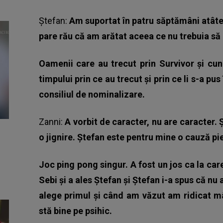
Ştefan:
Am suportat în patru săptămâni atâtea 
pare rău că am arătat aceea ce nu trebuia să 
Oamenii care au trecut prin Survivor și cu
timpului prin ce au trecut și prin ce li s-a pus
consiliul de nominalizare.
Zanni:
A vorbit de caracter, nu are caracter. 
o jignire. Ștefan este pentru mine o cauză pi
Joc ping pong singur. A fost un jos ca la car
Sebi și a ales Ștefan și Ștefan i-a spus că nu 
alege primul și când am văzut am ridicat m
stă bine pe psihic.