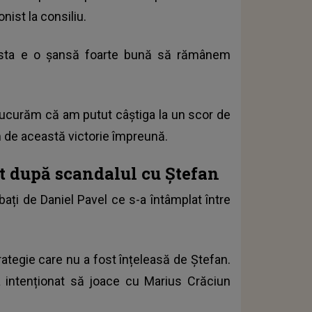
nist la consiliu.
asta e o șansă foarte bună să rămânem
bucurăm că am putut câștiga la un scor de
m de această victorie împreună.
t după scandalul cu Ștefan
bați de Daniel Pavel ce s-a întâmplat între
rategie care nu a fost înțeleasă de Ștefan.
 intenționat să joace cu Marius Crăciun