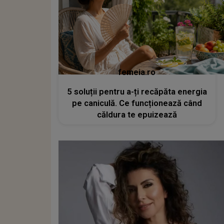
femeia.ro
5 soluții pentru a-ți recăpăta energia
pe caniculă. Ce funcționează când
căldura te epuizează