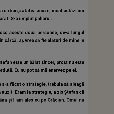
critici şi atâtea acuze, încât astăzi îmi
arăt. S-a umplut paharul.
nosc aceste două persoane, de-a lungul
 în cârcă, aș vrea să fie alături de mine în
Ștefan este un băiat sincer, prost nu este
erdută. Eu nu pot să mă enervez pe el.
e s-a făcut o strategie, trebuia să aleagă
a auzit. Eram la strategie, a zis Ștefan că
âna și l-am ales eu pe Crăciun. Omul nu