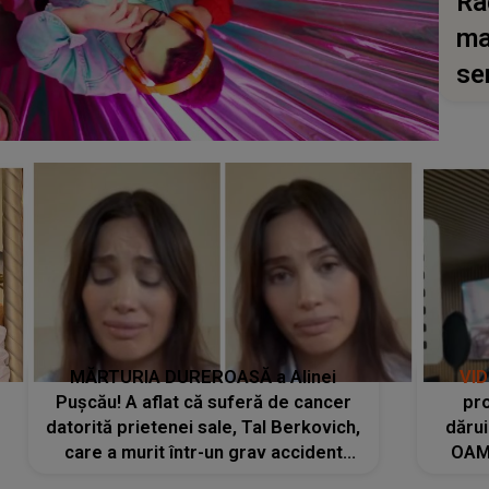
Ra
ma
se
MĂRTURIA DUREROASĂ a Alinei
VI
Pușcău! A aflat că suferă de cancer
pro
datorită prietenei sale, Tal Berkovich,
dărui
care a murit într-un grav accident
OAM
rutier: „Mi-a salvat viața. Dacă nu era
despr