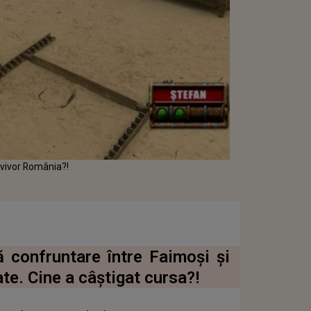
rvivor România?!
ă confruntare între Faimoși și
te. Cine a câștigat cursa?!