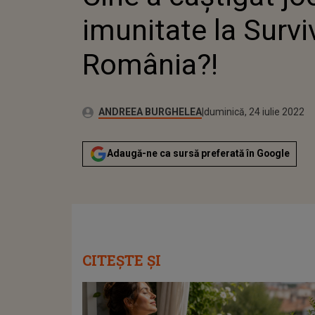
imunitate la Survi
România?!
Publicat:
Autor:
vineri, 14 mai 2021
Actualizat:
ANDREEA BURGHELEA
duminică, 24 iulie 2022
Adaugă-ne ca sursă preferată în Google
CITEȘTE ȘI