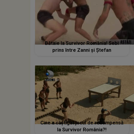
Bătaie la Survivor România! Sebi
prins între Zanni şi Ştefan
Cine a câștigat jocul de recompensă
la Survivor România?!