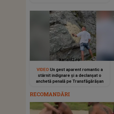
kanald2.ro
VIDEO
Un gest aparent romantic a
stârnit indignare și a declanșat o
anchetă penală pe Transfăgărășan
RECOMANDĂRI