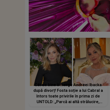
Cât de bine îi merge Andreei Ibacka
după divorț! Fosta soție a lui Cabral a
întors toate privirile în prima zi de
UNTOLD: „Parcă ai altă strălucire,
emani putere, încredere, siguranță...”