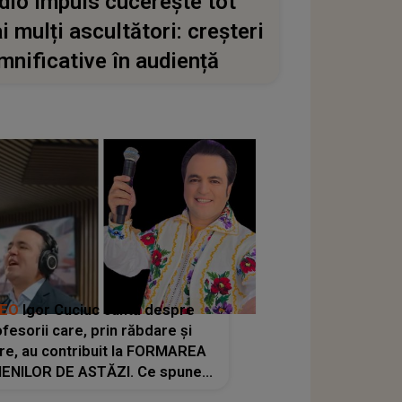
dio Impuls cucerește tot
i mulți ascultători: creșteri
mnificative în audiență
DEO
Igor Cuciuc cântă despre
fesorii care, prin răbdare și
re, au contribuit la FORMAREA
ENILOR DE ASTĂZI. Ce spune
e dascălii care lasă amprente