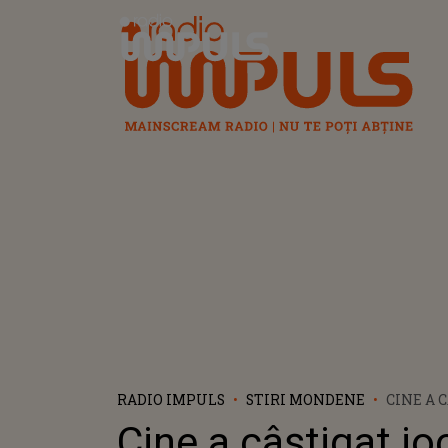
Radio Impuls
RADIO IMPULS
STIRI MONDENE
CINE A 
IMUNITA
Cine a câștigat jo
ROMÂNI