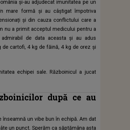
 România și-au adjudecat imunitatea pe un
 în mare formă și au câștigat împotriva
ensionați și din cauza conflictului care a
rin nu a primit acceptul medicului pentru a
t admirabil de data aceasta și au adus
de cartofi, 4 kg de făină, 4 kg de orez și
tatea echipei sale. Războinicul a jucat
ăzboinicilor după ce au
Ce înseamnă un vibe bun în echipă. Am dat
s câte un punct. Sperăm ca săptămâna asta