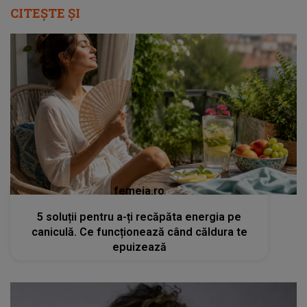
CITEȘTE ȘI
femeia.ro
5 soluții pentru a-ți recăpăta energia pe
caniculă. Ce funcționează când căldura te
epuizează