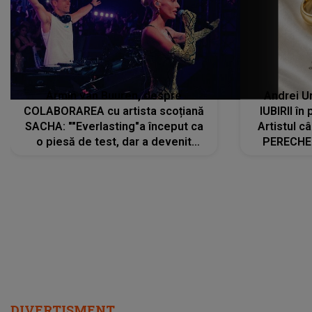
Armin van Buuren, despre
Andrei U
COLABORAREA cu artista scoțiană
IUBIRII în
SACHA: ""Everlasting"a început ca
Artistul 
o piesă de test, dar a devenit
PERECHE 
imediat preferata fanilor. Sacha și
care aleg
cu mine știam că nu am putea să o
același dr
păstrăm doar pentru noi prea mult
R
timp"
DIVERTISMENT