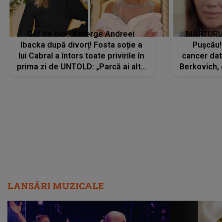
Cât de bine îi merge Andreei
MĂRTURIA
Ibacka după divorț! Fosta soție a
Pușcău!
lui Cabral a întors toate privirile în
cancer dato
prima zi de UNTOLD: „Parcă ai altă
Berkovich, 
strălucire, emani putere,
accident ru
încredere, siguranță...”
Dacă nu 
LANSĂRI MUZICALE