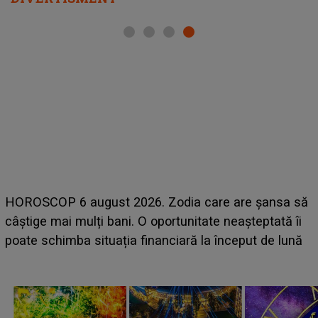
LINE-UP UNTOLD ONE
t 2026. Zodia care are șansa să
scena principală a fe
ani. O oportunitate neașteptată îi
suedeză a ajuns deja
ția financiară la început de lună
camera de hotel