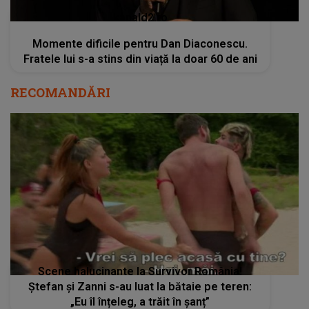
kanald2.ro
Momente dificile pentru Dan Diaconescu.
Fratele lui s-a stins din viață la doar 60 de ani
RECOMANDĂRI
Scene halucinante la Survivor România!
Ștefan și Zanni s-au luat la bătaie pe teren:
„Eu îl înțeleg, a trăit în șanț”