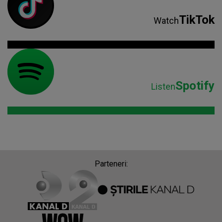
TikTok
Watch
Spotify
Listen
Parteneri: