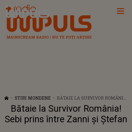
Radio Impuls
STIRI MONDENE
BĂTAIE LA SURVIVOR ROMÂNIA!
SEBI PRINS ÎNTRE ZANNI ŞI
Bătaie la Survivor România!
ŞTEFAN
Sebi prins între Zanni şi Ştefan