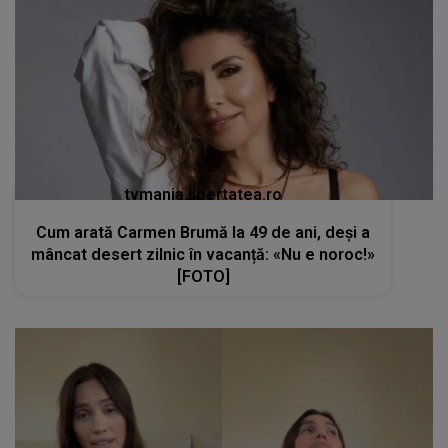
tvmania.libertatea.ro
Cum arată Carmen Brumă la 49 de ani, deși a
mâncat desert zilnic în vacanță: «Nu e noroc!»
[FOTO]