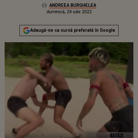
Autor:
ANDREEA BURGHELEA
Publicat:
vineri, 14 mai 2021
Actualizat:
duminică, 24 iulie 2022
Adaugă-ne ca sursă preferată în Google