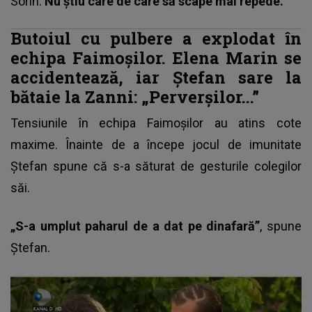
Sorin:
Nu știu care de care să scape mai repede.
Butoiul cu pulbere a explodat în
echipa Faimoșilor. Elena Marin se
accidentează, iar Ștefan sare la
bătaie la Zanni: „Perverșilor...”
Tensiunile în echipa Faimoșilor
au atins cote
maxime. Înainte de a începe jocul de imunitate
Ștefan spune că s-a săturat de gesturile colegilor
săi.
„S-a umplut paharul de a dat pe dinafară”
, spune
Ștefan.