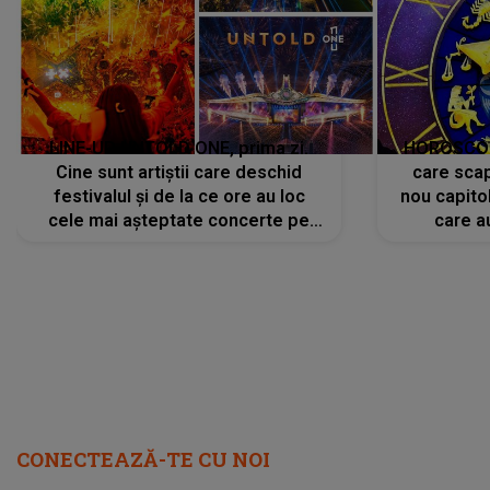
LINE-UP UNTOLD ONE, prima zi.
HOROSCOP 
Cine sunt artiștii care deschid
care scap
festivalul și de la ce ore au loc
nou capitol
cele mai așteptate concerte pe
care a
scena principală?
perioadă 
CONECTEAZĂ-TE CU NOI