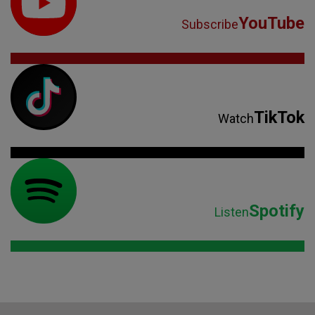
YouTube
Subscribe
TikTok
Watch
Spotify
Listen