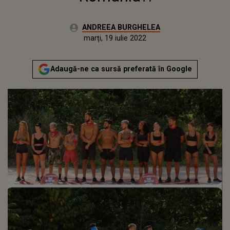
Autor:
ANDREEA BURGHELEA
Publicat:
sâmbătă, 13 februarie 2021
Actualizat:
marți, 19 iulie 2022
Adaugă-ne ca sursă preferată în Google