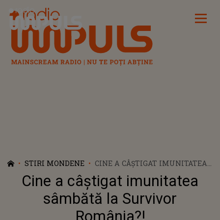
Radio Impuls
STIRI MONDENE
CINE A CÂŞTIGAT IMUNITATEA
SÂMBĂTĂ LA SURVIVOR
Cine a câştigat imunitatea
ROMÂNIA?!
sâmbătă la Survivor
România?!