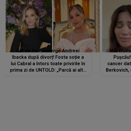
Cât de bine îi merge Andreei
MĂRTURIA
Ibacka după divorț! Fosta soție a
Pușcău!
lui Cabral a întors toate privirile în
cancer dato
prima zi de UNTOLD: „Parcă ai altă
Berkovich, 
strălucire, emani putere,
accident ru
încredere, siguranță...”
Dacă nu 