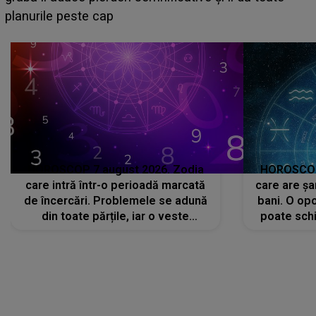
sa: "I-am spus și ei în față, eu nu te iubesc pentru
că..."
HOROSCOP 7 august 2026. Zodia
HOROSCOP 
care intră într-o perioadă marcată
care are șa
de încercări. Problemele se adună
bani. O opo
din toate părțile, iar o veste
poate schi
neașteptată îi dă planurile peste
la
cap