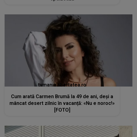
tvmania.libertatea.ro
Cum arată Carmen Brumă la 49 de ani, deși a
mâncat desert zilnic în vacanță: «Nu e noroc!»
[FOTO]