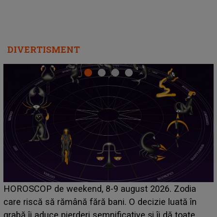
DIVERTISMENT
Emanuel a ținut ACEST DETALIU ASCUNS până
acum! În fața Alexandrei, concurentul din Casa Iubirii
face o MĂRTURISIRE NEAȘTEPTATĂ despre mama