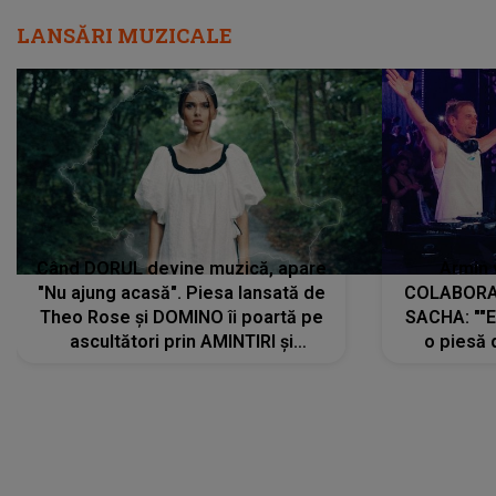
LANSĂRI MUZICALE
Când DORUL devine muzică, apare
Armin 
"Nu ajung acasă". Piesa lansată de
COLABORAR
Theo Rose și DOMINO îi poartă pe
SACHA: ""E
ascultători prin AMINTIRI și
o piesă 
REGĂSIRI, iar drumul emoțiilor
imediat pre
trece prin sufletul publicului:
cu mine șt
"Pentru toți cei care au plecat
păstrăm do
departe ca să le fie mai bine"