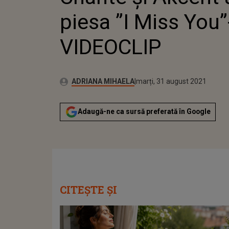
piesa ”I Miss You”
VIDEOCLIP
Publicat:
Autor:
marți, 31 august 2021
Actualizat:
ADRIANA MIHAELA
marți, 31 august 2021
Adaugă-ne ca sursă preferată în Google
CITEȘTE ȘI