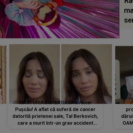
Ra
ma
se
MĂRTURIA DUREROASĂ a Alinei
VI
Pușcău! A aflat că suferă de cancer
pro
datorită prietenei sale, Tal Berkovich,
dărui
care a murit într-un grav accident
OAM
rutier: „Mi-a salvat viața. Dacă nu era
despr