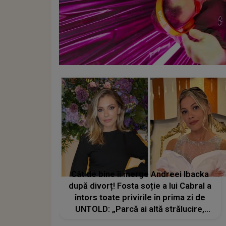
Cât de bine îi merge Andreei Ibacka
după divorț! Fosta soție a lui Cabral a
întors toate privirile în prima zi de
UNTOLD: „Parcă ai altă strălucire,
emani putere, încredere, siguranță...”