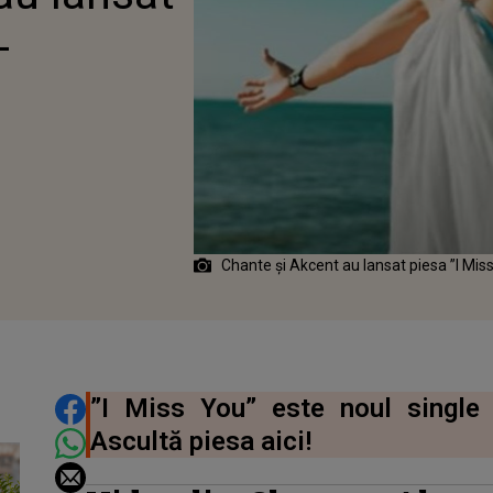
-
Chante și Akcent au lansat piesa ”I Mis
DISTRIBUIE ARTICOLUL
”I Miss You” este noul single
Ascultă piesa aici!