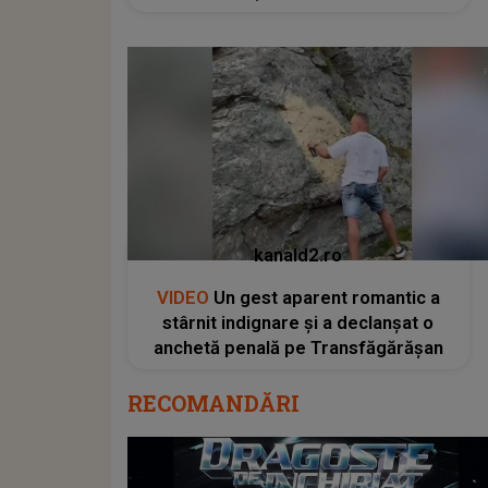
kanald2.ro
VIDEO
Un gest aparent romantic a
stârnit indignare și a declanșat o
anchetă penală pe Transfăgărășan
RECOMANDĂRI