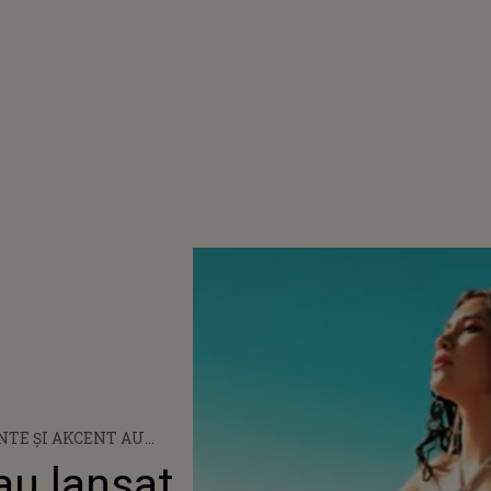
NTE ȘI AKCENT AU
AT PIESA ”I MISS YOU”-
au lansat
EOCLIP