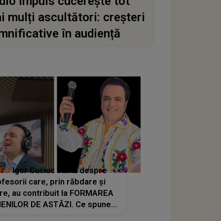
dio Impuls cucerește tot
i mulți ascultători: creșteri
mnificative în audiență
DEO
Igor Cuciuc cântă despre
fesorii care, prin răbdare și
re, au contribuit la FORMAREA
ENILOR DE ASTĂZI. Ce spune
e dascălii care lasă amprente