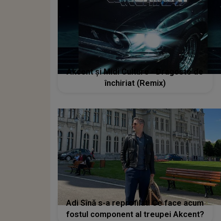
Akcent și Midi Culture - Dragoste de
închiriat (Remix)
Adi Sînă s-a reprofilat! Ce face acum
fostul component al treupei Akcent?