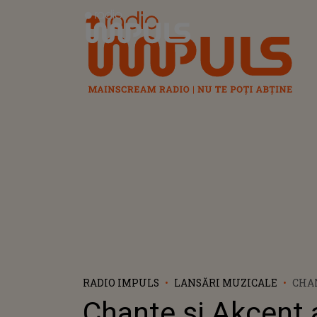
Radio Impuls
RADIO IMPULS
LANSĂRI MUZICALE
CHA
LANS
Chante și Akcent 
VID