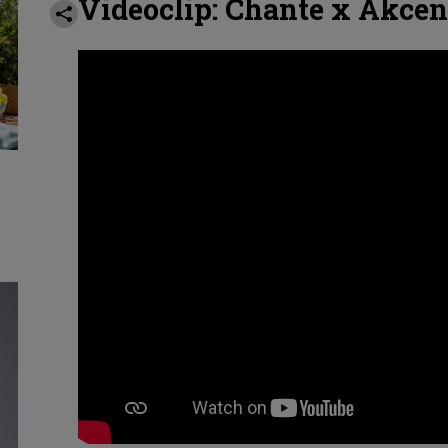
Videoclip:
Chante
x Akcen