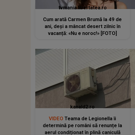
tvmania.libertatea.ro
Cum arată Carmen Brumă la 49 de
ani, deși a mâncat desert zilnic în
vacanță: «Nu e noroc!» [FOTO]
kanald2.ro
VIDEO
Teama de Legionella îi
determină pe români să renunțe la
aerul condiționat în plină caniculă