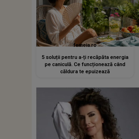
femeia.ro
5 soluții pentru a-ți recăpăta energia
pe caniculă. Ce funcționează când
căldura te epuizează