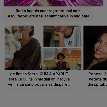
Radio Impuls cucerește tot mai mulți
ascultători: creșteri semnificative în audiență
MESAJUL care a făcut-o să plângă
CE SE Î
pe Ileana Sterp. CUM A APĂRUT
Popescu?
sora lui Culiță în mediul online: „Va
vedetă du
veni ziua când povara va dispărea,
din spital:
iar lacrimile...”