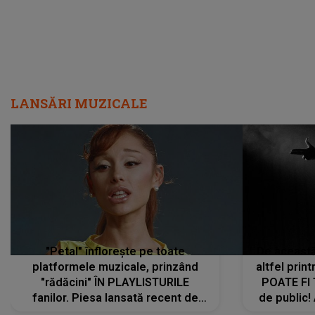
LANSĂRI MUZICALE
"Petal" înflorește pe toate
De această 
platformele muzicale, prinzând
altfel prin
"rădăcini" ÎN PLAYLISTURILE
POATE FI
fanilor. Piesa lansată recent de
de public!
Ariana Grande îi face pe
a lansat V