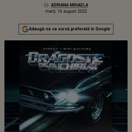
Autor:
ADRIANA MIHAELA
Publicat:
luni, 16 august 2021
Actualizat:
marți, 16 august 2022
Adaugă-ne ca sursă preferată în Google