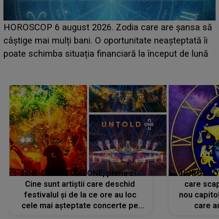
HOROSCOP 6 august 2026. Zodia care are șansa să
câștige mai mulți bani. O oportunitate neașteptată îi
e
poate schimba situația financiară la început de lună
LINE-UP UNTOLD ONE, prima zi.
HOROSCOP 
Cine sunt artiștii care deschid
care scap
festivalul și de la ce ore au loc
nou capitol
cele mai așteptate concerte pe
care a
scena principală?
perioadă 