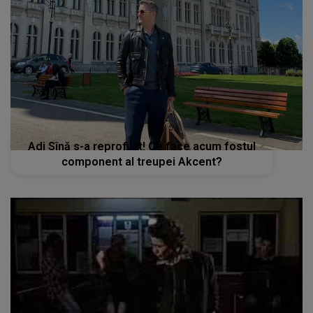
Adi Sînă s-a reprofilat! Ce face acum fostul
component al treupei Akcent?