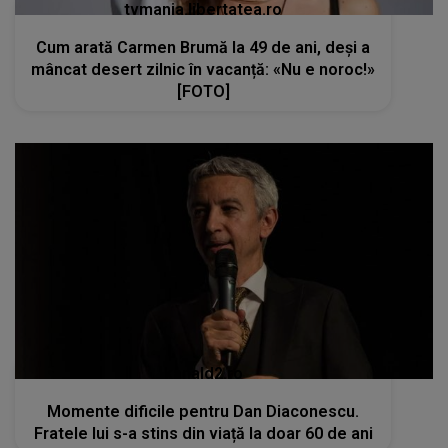
tvmania.libertatea.ro
Cum arată Carmen Brumă la 49 de ani, deși a
mâncat desert zilnic în vacanță: «Nu e noroc!»
[FOTO]
kanald2.ro
Momente dificile pentru Dan Diaconescu.
Fratele lui s-a stins din viață la doar 60 de ani