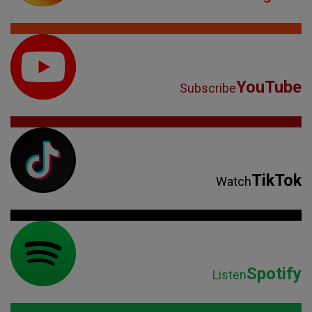
YouTube
Subscribe
TikTok
Watch
Spotify
Listen