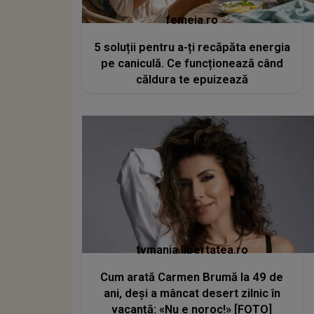
femeia.ro
5 soluții pentru a-ți recăpăta energia
pe caniculă. Ce funcționează când
căldura te epuizează
tvmania.libertatea.ro
Cum arată Carmen Brumă la 49 de
ani, deși a mâncat desert zilnic în
vacanță: «Nu e noroc!» [FOTO]