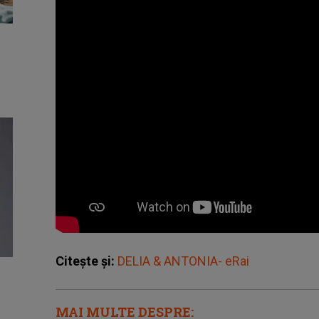
Citește și:
DELIA & ANTONIA- eRai
MAI MULTE DESPRE: