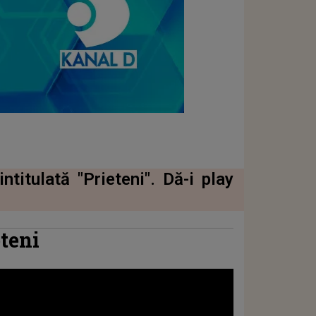
titulată "Prieteni". Dă-i play
teni