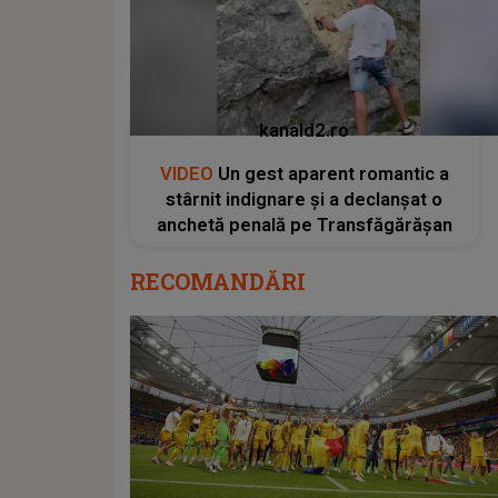
kanald2.ro
VIDEO
Un gest aparent romantic a
stârnit indignare și a declanșat o
anchetă penală pe Transfăgărășan
RECOMANDĂRI