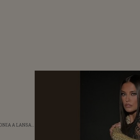
ONIA A LANSAT
ETENI". CUM
Ă CEA MAI