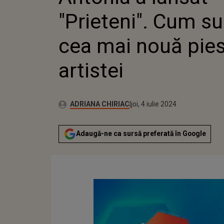
NOUĂ
"Prieteni". Cum s
ARTI
cea mai nouă pie
artistei
Autor:
Publicat:
ADRIANA CHIRIAC
joi, 4 iulie 2024
Adaugă-ne ca sursă preferată în Google