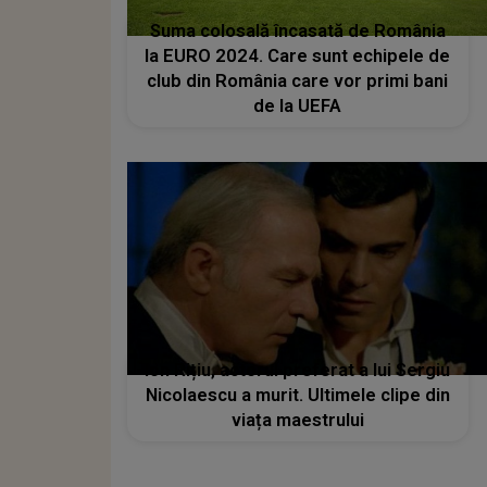
Suma colosală încasată de România
la EURO 2024. Care sunt echipele de
club din România care vor primi bani
de la UEFA
Ion Rițiu, actorul preferat a lui Sergiu
Nicolaescu a murit. Ultimele clipe din
viața maestrului