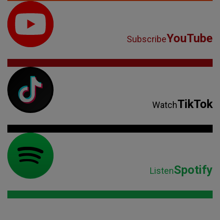
YouTube
Subscribe
TikTok
Watch
Spotify
Listen