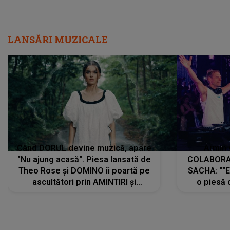
LANSĂRI MUZICALE
Când DORUL devine muzică, apare
Armin 
"Nu ajung acasă". Piesa lansată de
COLABORAR
Theo Rose și DOMINO îi poartă pe
SACHA: ""E
ascultători prin AMINTIRI și
o piesă 
REGĂSIRI, iar drumul emoțiilor
imediat pre
trece prin sufletul publicului:
cu mine șt
"Pentru toți cei care au plecat
păstrăm do
departe ca să le fie mai bine"