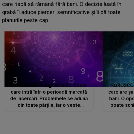
acum! În fața Alexandrei, concurentul din Casa Iubirii
face o MĂRTURISIRE NEAȘTEPTATĂ despre mama
sa: "I-am spus și ei în față, eu nu te iubesc pentru
că..."
HOROSCOP 7 august 2026. Zodia
HOROSCOP 
care intră într-o perioadă marcată
care are șa
de încercări. Problemele se adună
bani. O opo
din toate părțile, iar o veste
poate schi
neașteptată îi dă planurile peste
la
cap