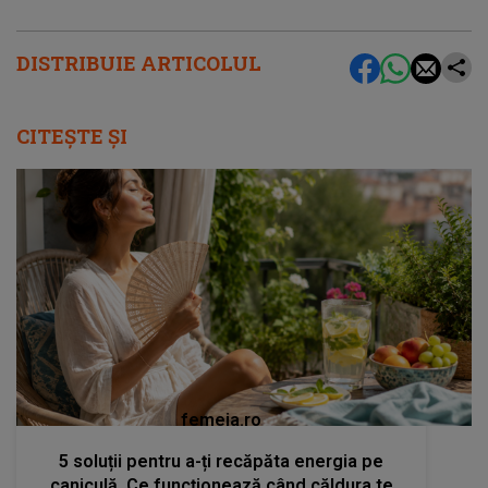
DISTRIBUIE ARTICOLUL
CITEȘTE ȘI
femeia.ro
5 soluții pentru a-ți recăpăta energia pe
caniculă. Ce funcționează când căldura te