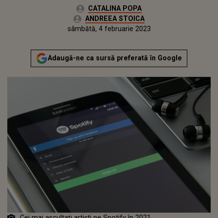
Autor:
CATALINA POPA
Editor Web:
ANDREEA STOICA
Publicat:
sâmbătă, 5 februarie 2022
Actualizat:
sâmbătă, 4 februarie 2023
Adaugă-ne ca sursă preferată în Google
Cei mai ascultaţi artişti pe Spotify în 2021