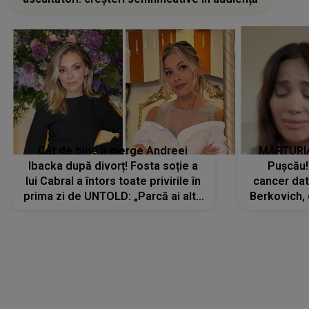
Cât de bine îi merge Andreei
MĂRTURIA
Ibacka după divorț! Fosta soție a
Pușcău!
lui Cabral a întors toate privirile în
cancer dato
prima zi de UNTOLD: „Parcă ai altă
Berkovich, 
strălucire, emani putere,
accident ru
încredere, siguranță...”
Dacă nu 