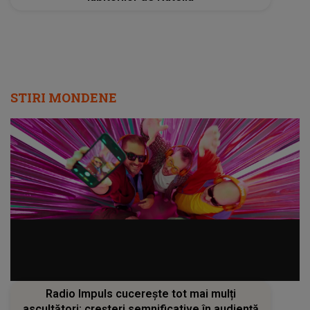
STIRI MONDENE
Radio Impuls cucerește tot mai mulți
ascultători: creșteri semnificative în audiență