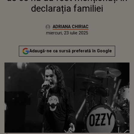
declarația familiei
Autor:
ADRIANA CHIRIAC
Publicat:
miercuri, 23 iulie 2025
Actualizat:
miercuri, 23 iulie 2025
Adaugă-ne ca sursă preferată în Google