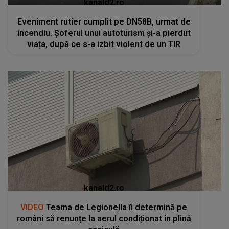
kanald2.ro
Eveniment rutier cumplit pe DN58B, urmat de
incendiu. Șoferul unui autoturism și-a pierdut
viața, după ce s-a izbit violent de un TIR
kanald2.ro
VIDEO
Teama de Legionella îi determină pe
români să renunțe la aerul condiționat în plină