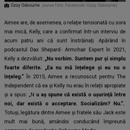
Ozzy Osbourne
(sursa foto: Facebook/ Ozzy Osbourne)
Aimee are, de asemenea, o relație tensionată cu sora
mai mică, Kelly, care a confirmat într-un interviu de
acum patru ani că sunt înstrăinați. Apărând în
podcastul Dax Shepard- Armchair Expert în 2021,
Kelly a dezvăluit:
„Nu vorbim. Suntem pur și simplu
foarte diferite. „Ea nu mă înțelege și eu nu o
înțeleg.”
În 2015, Aimee a recunoscut pentru The
Independent că ea și Kelly nu erau în relații apropiate
și a spus: „N
u aș spune că există o ușurință între
noi, dar există o acceptare. Socializăm? Nu.”.
Totuși, legătura dintre Aimee și fratele său Jack este
mult mai bună, amândoi conducând împreună