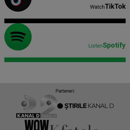
TikTok
Watch
Spotify
Listen
Parteneri: