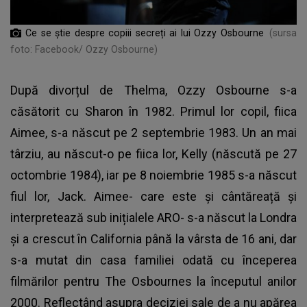
Ce se știe despre copiii secreți ai lui Ozzy Osbourne
(sursa
foto: Facebook/ Ozzy Osbourne)
După divorțul de Thelma,
Ozzy Osbourne s-a
căsătorit cu Sharon în 1982
. Primul lor copil, fiica
Aimee, s-a născut pe 2 septembrie 1983. Un an mai
târziu, au născut-o pe fiica lor, Kelly (născută pe 27
octombrie 1984), iar pe 8 noiembrie 1985 s-a născut
fiul lor, Jack. Aimee- care este și cântăreață și
interpretează sub inițialele ARO- s-a născut la Londra
și a crescut în California până la vârsta de 16 ani, dar
s-a mutat din casa familiei odată cu începerea
filmărilor pentru The Osbournes la începutul anilor
2000. Reflectând asupra deciziei sale de a nu apărea