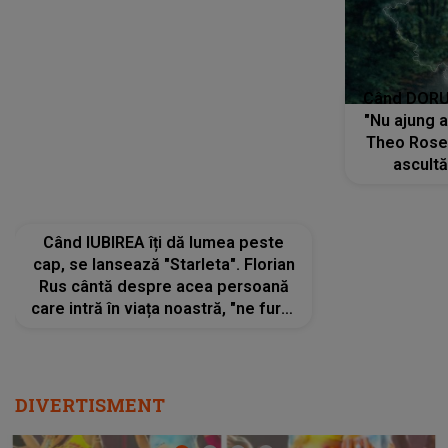
Când IUBIREA îți dă lumea peste
Când DORUL
cap, se lansează "Starleta". Florian
"Nu ajung 
Rus cântă despre acea persoană
Theo Rose 
care intră în viața noastră, "ne fură"
ascultă
toate PRIVIRILE, toate GÂNDURILE,
REGĂSIRI
tot UNIVERSUL și fără să ne dăm
trece pr
seama, ajunge să fie motivul
"Pentru t
pentru care zâmbim
departe 
DIVERTISMENT