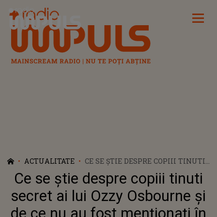
Radio Impuls
ACTUALITATE
CE SE ȘTIE DESPRE COPIII TINUTI
SECRET AI LUI OZZY OSBOURNE ȘI
Ce se știe despre copiii tinuti
DE CE NU AU FOST MENȚIONAȚI
ÎN DECLARAȚIA FAMILIEI
secret ai lui Ozzy Osbourne și
de ce nu au fost menționați în