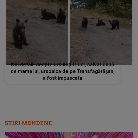
Noi detalii despre ursulețul Luci, salvat după
ce mama lui, ursoaica de pe Transfăgărășan,
a fost impuscata
STIRI MONDENE