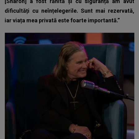
[Sharon] a fost rănită și cu siguranță am avut
dificultăți cu neînțelegerile. Sunt mai rezervată,
iar viața mea privată este foarte importantă.”