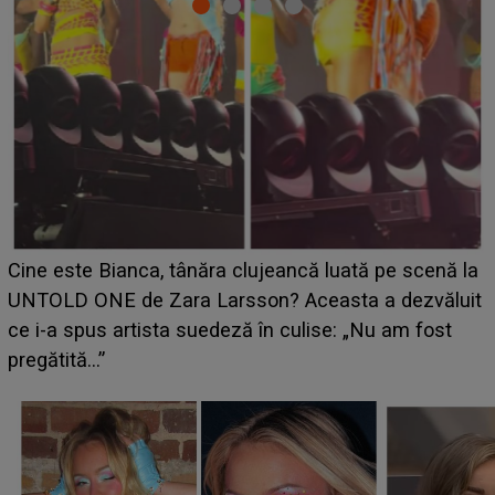
HOROSCOP 11 august 2026. Marte intră în Rac și
aduce tensiuni uriașe pentru o zodie! Conflictele
t
izbucnesc din senin în jurul ei, iar o situație dificilă
scapă de sub control