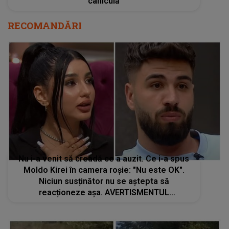
caniculă
RECOMANDĂRI
Nu i-a venit să creadă ce a auzit. Ce i-a spus
Moldo Kirei în camera roșie: "Nu este OK".
Niciun susținător nu se aștepta să
reacționeze așa. AVERTISMENTUL
concurentului din Casa Iubirii