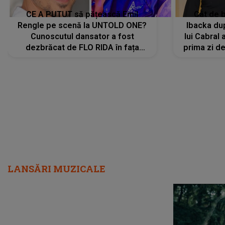
CE A PUTUT să pățească Emil
Cât de b
Rengle pe scenă la UNTOLD ONE?
Ibacka dup
Cunoscutul dansator a fost
lui Cabral a
dezbrăcat de FLO RIDA în fața
prima zi d
tuturor: „Mi-a dat hainele lui. Ce s-a
strălu
întâmplat mai exact...”
încre
LANSĂRI MUZICALE