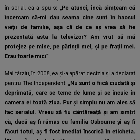
în serial, ea a spu
s: „Pe atunci, încă simțeam că
încercam să-mi dau seama cine sunt în haosul
vieții de familie, așa că de ce aș vrea să fie
prezentată asta la televizor? Am vrut să mă
protejez pe mine, pe părinții mei, și pe frații mei.
Erau foarte mici”
Mai târziu, în 2008, ea și-a apărat decizia și a declarat
pentru The Independent:
„Nu sunt o fiică ciudată și
deprimată, care se teme de lume și se încuie în
camera ei toată ziua. Pur și simplu nu am ales să
fac serialul. Vreau să fiu cântăreață și am simțit
că, dacă aș fi rămas cu familia Osbourne și aș fi
făcut totul, aș fi fost imediat înscrisă în eticheta.