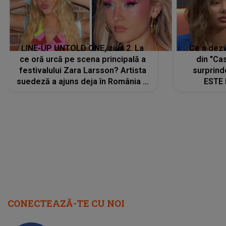
LINE-UP UNTOLD ONE, ziua 2. La
Ce a dezv
ce oră urcă pe scena principală a
din "Cas
festivalului Zara Larsson? Artista
surprind
suedeză a ajuns deja în România și
ESTE 
s-a filmat din camera de hotel
Alexandr
faptului 
IMED
CONECTEAZĂ-TE CU NOI