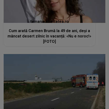
tvmania.libertatea.ro
Cum arată Carmen Brumă la 49 de ani, deși a
mâncat desert zilnic în vacanță: «Nu e noroc!»
[FOTO]