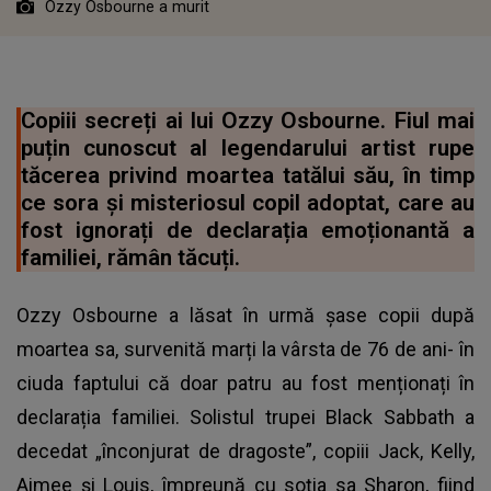
Ozzy Osbourne a murit
Copiii secreți ai lui Ozzy Osbourne. Fiul mai
puțin cunoscut al legendarului artist rupe
tăcerea privind moartea tatălui său, în timp
ce sora și misteriosul copil adoptat, care au
fost ignorați de declarația emoționantă a
familiei, rămân tăcuți.
Ozzy Osbourne a lăsat în urmă șase copii după
moartea sa, survenită marți la vârsta de 76 de ani- în
ciuda faptului că doar patru au fost menționați în
declarația familiei. Solistul trupei Black Sabbath a
decedat „înconjurat de dragoste”, copiii Jack, Kelly,
Aimee și Louis, împreună cu soția sa Sharon, fiind